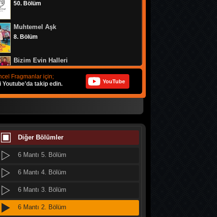
50. Bölüm
6 Mantı 13. Bölüm
Muhtemel Aşk
6 Mantı 12. Bölüm
8. Bölüm
6 Mantı 11. Bölüm
Bizim Evin Halleri
6 Mantı 10. Bölüm
314. Bölüm
cel Fragmanlar için;
YouTube
i Youtube'da takip edin.
6 Mantı 9. Bölüm
MasterChef Türkiye 2026
6 Mantı 8. Bölüm
49. Bölüm
6 Mantı 7. Bölüm
Doğanın Kanunu
9. Bölüm
Diğer Bölümler
6 Mantı 6. Bölüm
6 Mantı 5. Bölüm
MasterChef Türkiye 2026
48. Bölüm
6 Mantı 4. Bölüm
6 Mantı 3. Bölüm
MasterChef Türkiye 2026
47. Bölüm
6 Mantı 2. Bölüm