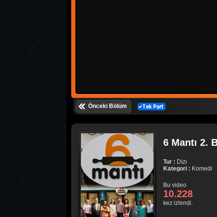
Önceki Bölüm
6 Mantı 2. 
Tur :
Dizi
Kategori :
Komedi
Bu video
10.228
kez izlendi.