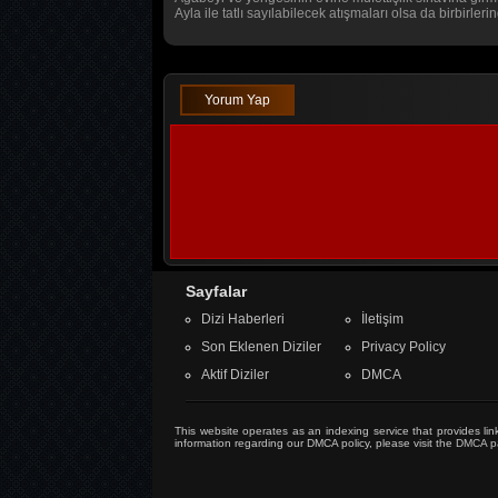
Ayla ile tatlı sayılabilecek atışmaları olsa da birbirleri
Yorum Yap
Sayfalar
Dizi Haberleri
İletişim
Son Eklenen Diziler
Privacy Policy
Aktif Diziler
DMCA
This website operates as an indexing service that provides link
information regarding our DMCA policy, please visit the
DMCA p