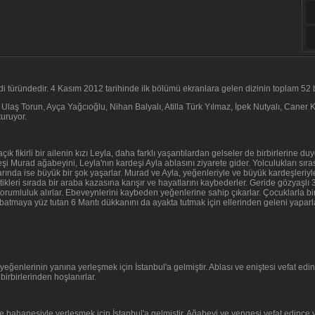
edi türündedir. 4 Kasım 2012 tarihinde ilk bölümü ekranlara gelen dizinin toplam 5
 Ulaş Torun, Ayça Yağcıoğlu, Nihan Balyalı, Atilla Türk Yılmaz, İpek Nutyalı, Caner 
turuyor.
 açık fikirli bir ailenin kızı Leyla, daha farklı yaşantılardan gelseler de birbirlerine 
şi Murad ağabeyini, Leyla'nın kardeşi Ayla ablasını ziyarete gider. Yolculukları sırası
larında ise büyük bir şok yaşarlar. Murad ve Ayla, yeğenleriyle ve büyük kardeşleriyl
ttikleri sırada bir araba kazasına karışır ve hayatlarını kaybederler. Geride gözyaşl
orumluluk alırlar. Ebeveynlerini kaybeden yeğenlerine sahip çıkarlar. Çocuklarla bi
batmaya yüz tutan 6 Mantı dükkanını da ayakta tutmak için ellerinden geleni yapar
eğenlerinin yanına yerleşmek için İstanbul'a gelmiştir. Ablası ve eniştesi vefat edi
birbirlerinden hoşlanırlar.
e bahanesiyle yerleşmek için İstanbul'a gelmiştir. Ağabeyi ve yengesi vefat edince