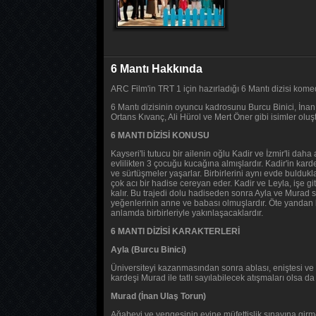
6 Mantı Hakkında
ARC Film'in TRT 1 için hazırladığı 6 Mantı dizisi kom
6 Mantı dizisinin oyuncu kadrosunu Burcu Binici, İnan
Ortans Kıvanç, Ali Hürol ve Mert Öner gibi isimler oluş
6 MANTI DİZİSİ KONUSU
Kayseri'li tutucu bir ailenin oğlu Kadir ve İzmir'li daha
evlilikten 3 çocuğu kucağına almışlardır. Kadir'in karde
ve sürtüşmeler yaşarlar. Birbirlerini aynı evde bulduk
çok acı bir hadise cereyan eder. Kadir ve Leyla, işe gi
kalır. Bu trajedi dolu hadiseden sonra Ayla ve Murad s
yeğenlerinin anne ve babası olmuşlardır. Öte yandan 
anlamda birbirleriyle yakınlaşacaklardır.
6 MANTI DİZİSİ KARAKTERLERİ
Ayla (Burcu Binici)
Üniversiteyi kazanmasından sonra ablası, eniştesi ve y
kardeşi Murad ile tatlı sayılabilecek atışmaları olsa da 
Murad (İnan Ulaş Torun)
Ağabeyi ve yengesinin evine müfettişlik sınavına girm