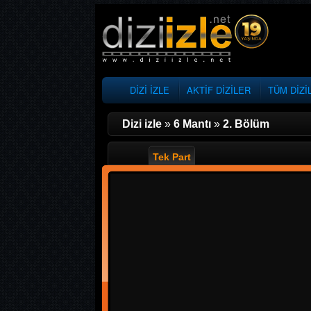
DİZİ İZLE
AKTİF DİZİLER
TÜM DİZİ
Dizi izle
»
6 Mantı
»
2. Bölüm
Tek Part