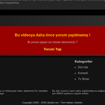
nden hoşlanırlar.
Bu videoya daha önce yorum yapılmamış !
İlk yorum yapan siz olmak istermisiniz ?
Yorum Yap
Kategoriler
Dizi izle
Komedi
Tv Show
s to third-party video platforms.For detailed
Bu site üçüncü taraf video platformlarına bağlan
age
.
için
DMCA sayfasını
ziyaret ediniz.
Copyright 2006 - 2026 diziizle.net - Tüm Hakları Saklıdır.