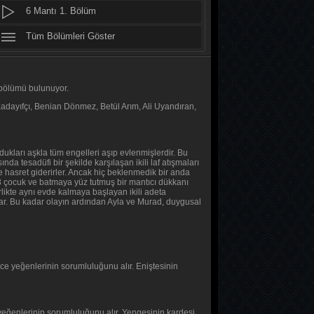
6 Mantı 1. Bölüm
Altı Üstü İstanbul
8. Bölüm
Tüm Bölümleri Göster
MasterChef Türkiye 2026
46. Bölüm
2 bölümü bulunuyor.
Kadayıfçı, Benian Dönmez, Betül Arım, Ali Uyandıran,
Daha 17
10. Bölüm
duydukları aşkla tüm engelleri aşıp evlenmişlerdir. Bu
Her Şey Mümkün
nda tesadüfi bir şekilde karşılaşan ikili laf atışmaları
e hasret giderirler. Ancak hiç beklenmedik bir anda
2. Bölüm
ı 3 çocuk ve batmaya yüz tutmuş bir mantıcı dükkanı
rlikte aynı evde kalmaya başlayan ikili adeta
lar. Bu kadar olayın ardından Ayla ve Murad, duygusal
Her Şey Mümkün
1. Bölüm
Baş Başa
nce yeğenlerinin sorumluluğunu alır. Eniştesinin
2. Bölüm
Baş Başa
 yeğenlerinin sorumluluğunu alır. Yengesinin kardeşi