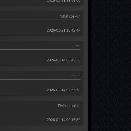
2026-01-21 21:41:00
Nihat coşkun
2026-01-21 13:42:47
Örfü
2026-01-14 08:42:36
sedat
2026-01-14 02:55:58
Elvin İbrahimli
2026-01-14 00:16:52