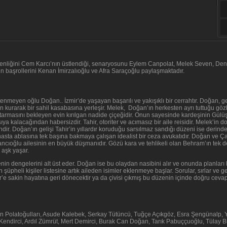
etmenliğini Cem Karcı’nın üstlendiği, senaryosunu Eylem Canpolat, Melek Seven, Den
sinin başrollerini Kenan İmirzalıoğlu ve Afra Saraçoğlu paylaşmaktadır.
enmeyen oğlu Doğan.. İzmir’de yaşayan başarılı ve yakışıklı bir cerrahtır. Doğan, g
 kurarak bir sahil kasabasına yerleşir. Melek, Doğan’ın herkesten ayrı tuttuğu göz
tarmasını bekleyen evin kırılgan nadide çiçeğidir. Onun sayesinde kardeşinin Gül
rşıya kalacağından habersizdir. Tahir, otoriter ve acımasız bir aile reisidir. Melek’i
r. Doğan’ın gelişi Tahir’in yıllardır koruduğu sarsılmaz sandığı düzeni ise derinde
sta ablasına tek başına bakmaya çalışan idealist bir ceza avukatıdır. Doğan ve Çağl
cıoğlu ailesinin en büyük düşmanıdır. Gözü kara ve tehlikeli olan Behram’ın tek der
r aşk yaşar.
in dengelerini alt üst eder. Doğan ise bu olaydan nasibini alır ve onunda planları
ın şüpheli kişiler listesine artık aileden isimler eklenmeye başlar. Sorular, sırlar v
’e sakin hayatına geri dönecektir ya da çivisi çıkmış bu düzenin içinde doğru cevapla
en Polatoğulları, Asude Kalebek, Serkay Tütüncü, Tuğçe Açıkgöz, Esra Şengünalp, Y
endirci, Ardıl Zümrüt, Mert Demirci, Burak Can Doğan, Tarık Pabuççuoğlu, Tülay B