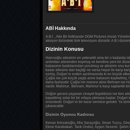
ABİ Hakkında
A.B.İ. , Aile Bir İmtihandır OGM Pictures imzalı Yön
aksiyon türündeki türk televizyon dizisidir. A.B.İ dizi
Dizinin Konusu
Hancıoğlu ailesinin en yetenekli ama bir o kadarda ist
ardından ailesinden kopmuş ve kendine yeni bir düzen
babasının baskılarından yorulmuş ve abisinin onu kur
kadar ailesine dair kaçtığı ne varsa hepsi ile karşı ka
ezmiş, Doğan’ın evden ayrılmasında ki en büyük etkendi
Çağla ise çok küçük yaşta anne babasını kaybetmiş, ha
daha fazlasıdır. Çağla’nın manevi abisi Behram ise Han
vardır. Mahinur.. Behram, Mahinur’a karşı saplantılı bi
Düğün gecesi yaşanan cinayet teşebbüsü ise tüm ailen
kapatılmış sırlar bir bir ortaya çıkmaya başlar. Doğan’
önündedir. Doğan’ın bir karar vermesi gerekir. Ya İzmir
çıkaracaktır.
Dizinin Oyuncu Kadrosu
Kenan İmirzalıoğlu, Afra Saraçoğlu, Sinan Tuzcu, Dir
Ebrar Karabakan, Tarık Ündüz, Ayşen Sezerel, Şahin K