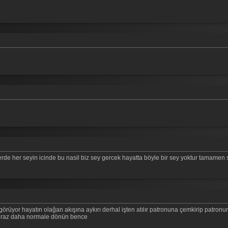
Herde her seyin icinde bu nasil biz sey gercek hayatta böyle bir sey yoktur tamamen
örüyor hayatın olağan akışına aykırı derhal işten atılır patronuna çemkirip patronun
 biraz daha normale dönün bence