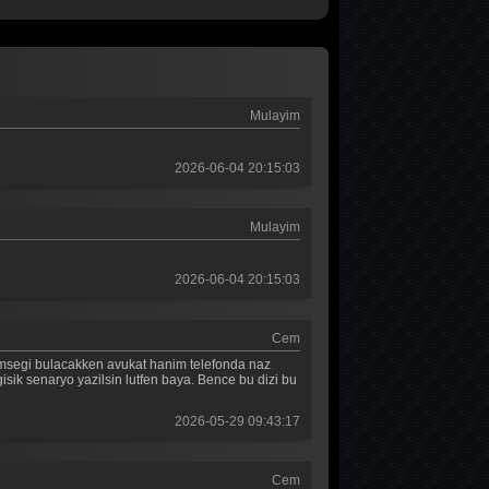
ABİ 2. Bölüm
44. Bölüm
ABİ 1. Bölüm
Tolgshow Yıldızlar
Tüm Bölümleri Göster
2. Bölüm
Mulayim
MasterChef Türkiye 2026
43. Bölüm
2026-06-04 20:15:03
Muhtemel Aşk
Mulayim
7. Bölüm
2026-06-04 20:15:03
MasterChef Türkiye 2026
42. Bölüm
Cem
. Simsegi bulacakken avukat hanim telefonda naz
gisik senaryo yazilsin lutfen baya. Bence bu dizi bu
2026-05-29 09:43:17
Cem