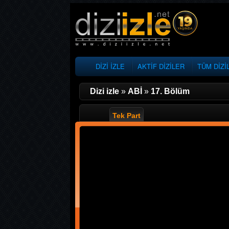
DİZİ İZLE
AKTİF DİZİLER
TÜM DİZİ
Dizi izle
»
ABİ
»
17. Bölüm
Tek Part