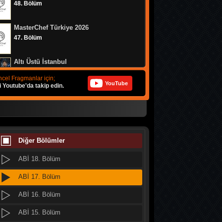
48. Bölüm
MasterChef Türkiye 2026
47. Bölüm
Altı Üstü İstanbul
8. Bölüm
cel Fragmanlar için;
YouTube
i Youtube'da takip edin.
MasterChef Türkiye 2026
46. Bölüm
Daha 17
10. Bölüm
Diğer Bölümler
ABİ 18. Bölüm
Her Şey Mümkün
2. Bölüm
ABİ 17. Bölüm
ABİ 16. Bölüm
Her Şey Mümkün
1. Bölüm
ABİ 15. Bölüm