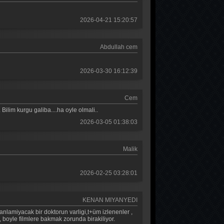
2026-04-21 15:20:57
Abdullah cem
2026-03-30 16:12:39
Cem
ilim kurgu galiba....ha oyle olmali..
2026-03-05 01:38:03
Malik
2026-02-25 03:28:01
KENAN MIYANYEDI
anlamiyacak bir doktorun varligi,t+üm izlenenler ,
 boyle filmlere bakmak zorunda birakiliyor.