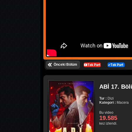
Önceki Bölüm
ABİ 17. Böl
Tur :
Dizi
Kategori :
Macera
Bu video
19.585
kez izlendi.