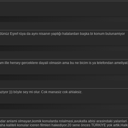
dünüz Eşref rüya da aynı nisanın yaptığı hatalardan başka bi konum bulunamiyor
ille hersey gerceklere dayali olmasin ama bu ne bicim is ya telefondan ameliyat. B
iyor ))) böyle sey mi olur. Cok manasiz cok ahlaksiz.
kadar anlami olmayan,komik konularda rolalmasi,avukatla abisi arasindaki yalanlari 
ha kaliteli konular iceren filmleri hakediyor.20 sene önces TÜRKIYE yok artik.Halk,