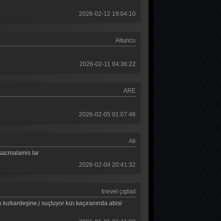
2026-02-12 19:04:10
Altuncu
2026-02-11 04:36:22
ARE
2026-02-05 01:07:46
Ali
 sacmalamis lar
2026-02-04 20:41:32
tnevel çıglad
 kızkardeşine,i suçluyor kızı kaçıranında abisi