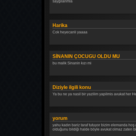
saygilarimla
Harika
Cok heyecanli yaaaa
SİNANIN ÇOCUGU OLDU MU
bu malik Sinanin kızı mi
Diziyle ilgili konu
Ya bu ne ya nasil bir yazilim yapilmis avukat her 
yorum
yahu kadın bariz taraf tutuyor bizim elemanda hoş g
olduğunu bildiği halde böyle avukat olmaz zaten