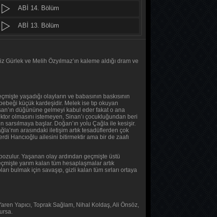
ABİ 14. Bölüm
Baş Başa
2. Bölüm
ABİ 13. Bölüm
ABİ 12. Bölüm
Baş Başa
1. Bölüm
ABİ 11. Bölüm
iz Gürlek ve Melih Özyılmaz’ın kaleme aldığı dram ve
MasterChef Türkiye 2026
ABİ 10. Bölüm
45. Bölüm
ABİ 9. Bölüm
eçmişte yaşadığı olayların ve babasının baskısının
bebeği küçük kardeşidir. Melek ise tıp okuyan
üşan’ın düğününe gelmeyi kabul eder fakat o ana
Sıfır Bir 4 Sezon
ABİ 8. Bölüm
n doktor olmasını istemeyen, Sinan’ı çocukluğundan beri
9. Bölüm
n sarsılmaya başlar. Doğan’ın yolu Çağla ile kesişir.
ABİ 7. Bölüm
a’nın arasındaki iletişim artık tesadüflerden çok
di Hancıoğlu ailesini bitirmektir ama bir de zaafı
Asırlık Gece
ABİ 6. Bölüm
7. Bölüm
 bozulur. Yaşanan olay ardından geçmişte üstü
e geçmişte yarım kalan tüm hesaplaşmalar artık
ABİ 5. Bölüm
rı bulmak için savaşıp, gizli kalan tüm sırları ortaya
Asırlık Gece
ABİ 4. Bölüm
6. Bölüm
ABİ 3. Bölüm
aren Yapıcı, Toprak Sağlam, Nihal Koldaş, Ali Önsöz,
MasterChef Türkiye 2026
ursa.