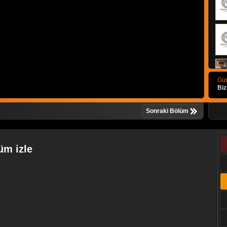
Gün
Biz
Sonraki Bölüm
üm izle