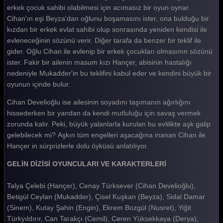
Gelin 436. Bölüm
erkek çocuk sahibi olabilmesi için acımasız bir oyun oynar.
Cihan'ın eşi Beyza'dan oğlunu boşamasını ister, ona bulduğu bir
Gelin 435. Bölüm
kızdan bir erkek evlat sahibi olup sonrasında yeniden kendisi ile
evleneceğinin sözünü verir. Diğer tarafa da benzer bir teklif ile
Gelin 434. Bölüm
gider. Oğlu Cihan ile evlenip bir erkek çocukları olmasının sözünü
Gelin 433. Bölüm
ister. Fakir bir ailenin masum kızı Hançer, abisinin hastalığı
nedeniyle Mukadder'in bu teklifini kabul eder ve kendini büyük bir
Gelin 432. Bölüm
oyunun içinde bulur.
Gelin 431. Bölüm
Cihan Develioğlu ise ailesinin soyadını taşımanın ağırlığını
hissederken bir yandan da kendi mutluluğu için savaş vermek
Gelin 430. Bölüm
zorunda kalır. Peki, büyük yalanlarla kurulan bu evlilikte aşk galip
Gelin 429. Bölüm
gelebilecek mi? Aşkın tüm engelleri aşacağına inanan Cihan ile
Hançer in sürprizlerle dolu öyküsü anlatılıyor.
Gelin 428. Bölüm
GELİN DİZİSİ OYUNCULARI VE KARAKTERLERİ
Gelin 427. Bölüm
Talya Çelebi (Hançer), Cenay Türksever (Cihan Develioğlu),
Gelin 426. Bölüm
Betigül Ceylan (Mukadder), Çisel Kuşkan (Beyza), Sidal Damar
Gelin 425. Bölüm
(Sinem), Kutay Şahin (Engin), Ekrem Bozgül (Nusret), Yiğit
Türkyıldırır, Can Tarakçı (Cemil), Ceren Yüksekkaya (Derya),
Gelin 424. Bölüm