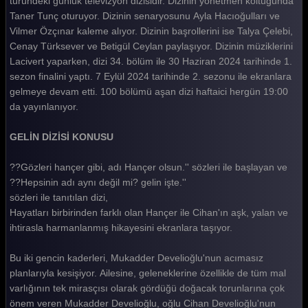
türündeki günlük televizyon dizisidir. Dizinin yönetmen koltuğunda
Taner Tunç oturuyor. Dizinin senaryosunu Ayla Hacıoğulları ve
Gelin 448. Bölüm
Vilmer Özçınar kaleme alıyor. Dizinin başrollerini ise Talya Çelebi,
Gelin 447. Bölüm
Cenay Türksever ve Betigül Ceylan paylaşıyor. Dizinin müziklerini
Lacivert yaparken, dizi 34. bölüm ile 30 Haziran 2024 tarihinde 1.
Gelin 446. Bölüm
sezon finalini yaptı. 7 Eylül 2024 tarihinde 2. sezonu ile ekranlara
gelmeye devam etti. 100 bölümü aşan dizi haftaici hergün 19:00
Gelin 445. Bölüm
da yayınlanıyor.
Gelin 444. Bölüm
GELİN DİZİSİ KONUSU
Gelin 443. Bölüm
??Gözleri hançer gibi, adı Hançer olsun.'' sözleri ile başlayan ve
Gelin 442. Bölüm
??Hepsinin adı aynı değil mi? gelin işte.''
Gelin 441. Bölüm
sözleri ile tanıtılan dizi,
Hayatları birbirinden farklı olan Hançer ile Cihan'ın aşk, yalan ve
Gelin 440. Bölüm
ihtirasla harmanlanmış hikayesini ekranlara taşıyor.
Gelin 439. Bölüm
Bu iki gencin kaderleri, Mukadder Develioğlu'nun acımasız
Gelin 438. Bölüm
planlarıyla kesişiyor. Ailesine, geleneklerine özellikle de tüm mal
varlığının tek mirasçısı olarak gördüğü doğacak torunlarına çok
Gelin 437. Bölüm
önem veren Mukadder Develioğlu, oğlu Cihan Develioğlu'nun