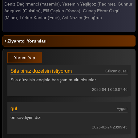
Deniz Değirmenci (Yasemin), Yasemin Yeşilgöz (Fadime), Günnur
Gelin 423. Bölüm
Adıgüzel (Gülsüm), Elif Çapkın (Yonca), Güneş Ebrar Özgül
(Mine), Türker Kantar (Emir), Arif Nazım (Ertuğrul)
Gelin 422. Bölüm
Gelin 421. Bölüm
• Ziyaretçi Yorumları
Gelin 420. Bölüm
Gelin 419. Bölüm
Yorum Yap
Gelin 418. Bölüm
Sıla biraz düzelsin istiyorum
Gülcan güzel
Gelin 417. Bölüm
Sıla düzelsin enginle barışsın mutlu olsunlar
Gelin 416. Bölüm
2026-04-18 10:07:46
Gelin 415. Bölüm
gul
Aygun
Gelin 414. Bölüm
en sevdiyim dizi
Gelin 413. Bölüm
2025-02-24 23:09:45
Gelin 412. Bölüm