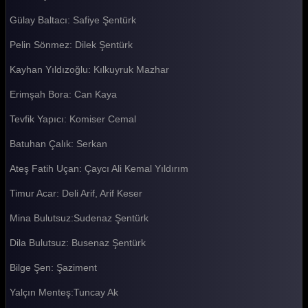
Gülay Baltacı: Safiye Şentürk
Akasya Durağı 128. Bölüm
Pelin Sönmez: Dilek Şentürk
Akasya Durağı 127. Bölüm
Kayhan Yıldızoğlu: Kılkuyruk Mazhar
Akasya Durağı 126. Bölüm
Erimşah Bora: Can Kaya
Akasya Durağı 125. Bölüm
Tevfik Yapıcı: Komiser Cemal
Akasya Durağı 124. Bölüm
Batuhan Çalık: Serkan
Akasya Durağı 123. Bölüm
Ateş Fatih Uçan: Çaycı Ali Kemal Yıldırım
Akasya Durağı 122. Bölüm
Timur Acar: Deli Arif, Arif Keser
Akasya Durağı 121. Bölüm
Mina Bulutsuz:Sudenaz Şentürk
Akasya Durağı 120. Bölüm
Dila Bulutsuz: Busenaz Şentürk
Akasya Durağı 119. Bölüm
Bilge Şen: Şaziment
Akasya Durağı 118. Bölüm
Yalçın Menteş:Tuncay Ak
Akasya Durağı 117. Bölüm