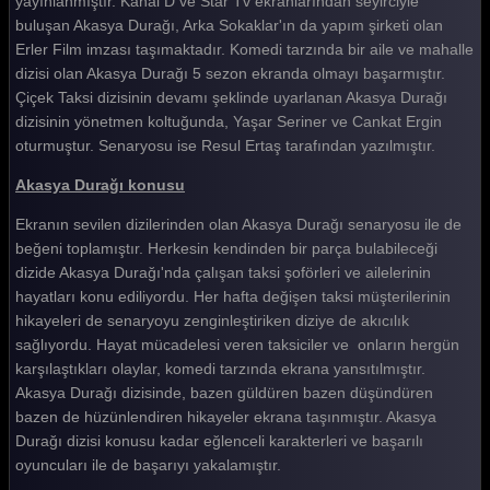
yayınlanmıştır. Kanal D ve Star Tv ekranlarından seyirciyle
buluşan Akasya Durağı, Arka Sokaklar'ın da yapım şirketi olan
Akasya Durağı 153. Bölüm
Erler Film imzası taşımaktadır. Komedi tarzında bir aile ve mahalle
Akasya Durağı 152. Bölüm
dizisi olan Akasya Durağı 5 sezon ekranda olmayı başarmıştır.
Çiçek Taksi dizisinin devamı şeklinde uyarlanan Akasya Durağı
Akasya Durağı 151. Bölüm
dizisinin yönetmen koltuğunda, Yaşar Seriner ve Cankat Ergin
oturmuştur. Senaryosu ise Resul Ertaş tarafından yazılmıştır.
Akasya Durağı 150. Bölüm
Akasya Durağı konusu
Akasya Durağı 149. Bölüm
Ekranın sevilen dizilerinden olan Akasya Durağı senaryosu ile de
Akasya Durağı 148. Bölüm
beğeni toplamıştır. Herkesin kendinden bir parça bulabileceği
Akasya Durağı 147. Bölüm
dizide Akasya Durağı'nda çalışan taksi şoförleri ve ailelerinin
hayatları konu ediliyordu. Her hafta değişen taksi müşterilerinin
Akasya Durağı 146. Bölüm
hikayeleri de senaryoyu zenginleştiriken diziye de akıcılık
sağlıyordu. Hayat mücadelesi veren taksiciler ve onların hergün
Akasya Durağı 145. Bölüm
karşılaştıkları olaylar, komedi tarzında ekrana yansıtılmıştır.
Akasya Durağı 144. Bölüm
Akasya Durağı dizisinde, bazen güldüren bazen düşündüren
bazen de hüzünlendiren hikayeler ekrana taşınmıştır. Akasya
Akasya Durağı 143. Bölüm
Durağı dizisi konusu kadar eğlenceli karakterleri ve başarılı
oyuncuları ile de başarıyı yakalamıştır.
Akasya Durağı 142. Bölüm