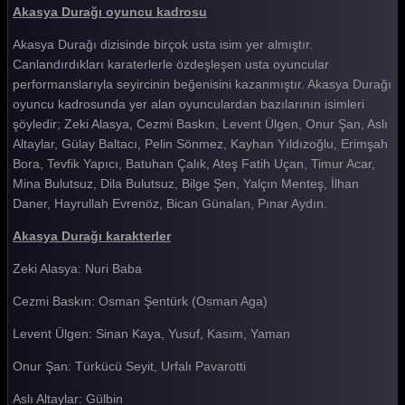
Akasya Durağı oyuncu kadrosu
Akasya Durağı 141. Bölüm
Akasya Durağı dizisinde birçok usta isim yer almıştır.
Akasya Durağı 140. Bölüm
Canlandırdıkları karaterlerle özdeşleşen usta oyuncular
Akasya Durağı 139. Bölüm
performanslarıyla seyircinin beğenisini kazanmıştır. Akasya Durağı
oyuncu kadrosunda yer alan oyunculardan bazılarının isimleri
Akasya Durağı 138. Bölüm
şöyledir; Zeki Alasya, Cezmi Baskın, Levent Ülgen, Onur Şan, Aslı
Akasya Durağı 137. Bölüm
Altaylar, Gülay Baltacı, Pelin Sönmez, Kayhan Yıldızoğlu, Erimşah
Bora, Tevfik Yapıcı, Batuhan Çalık, Ateş Fatih Uçan, Timur Acar,
Akasya Durağı 136. Bölüm
Mina Bulutsuz, Dila Bulutsuz, Bilge Şen, Yalçın Menteş, İlhan
Daner, Hayrullah Evrenöz, Bican Günalan, Pınar Aydın.
Akasya Durağı 135. Bölüm
Akasya Durağı karakterler
Akasya Durağı 134. Bölüm
Zeki Alasya: Nuri Baba
Akasya Durağı 133. Bölüm
Cezmi Baskın: Osman Şentürk (Osman Aga)
Akasya Durağı 132. Bölüm
Levent Ülgen: Sinan Kaya, Yusuf, Kasım, Yaman
Akasya Durağı 131. Bölüm
Onur Şan: Türkücü Seyit, Urfalı Pavarotti
Akasya Durağı 130. Bölüm
Aslı Altaylar: Gülbin
Akasya Durağı 129. Bölüm