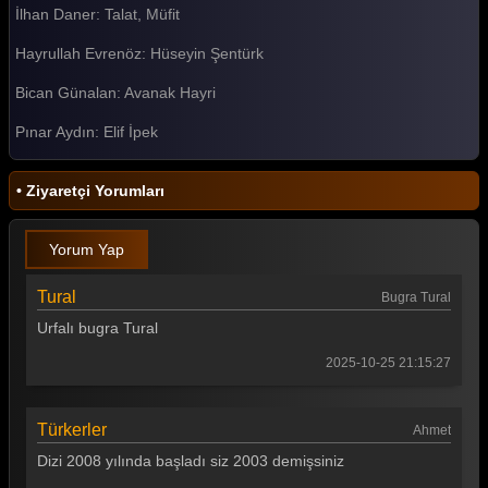
İlhan Daner: Talat, Müfit
Akasya Durağı 116. Bölüm
Hayrullah Evrenöz: Hüseyin Şentürk
Akasya Durağı 115. Bölüm
Bican Günalan: Avanak Hayri
Akasya Durağı 114. Bölüm
Pınar Aydın: Elif İpek
Akasya Durağı 113. Bölüm
Akasya Durağı 112. Bölüm
• Ziyaretçi Yorumları
Akasya Durağı 111. Bölüm
Yorum Yap
Akasya Durağı 110. Bölüm
Akasya Durağı 109. Bölüm
Tural
Bugra Tural
Urfalı bugra Tural
Akasya Durağı 108. Bölüm
2025-10-25 21:15:27
Akasya Durağı 107. Bölüm
Akasya Durağı 106. Bölüm
Türkerler
Ahmet
Akasya Durağı 105. Bölüm
Dizi 2008 yılında başladı siz 2003 demişsiniz