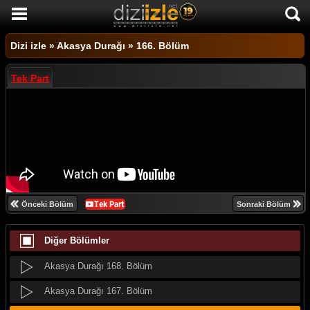
DİZİ İZLE
Dizi izle
»
Akasya Durağı
»
166. Bölüm
AKTİF DİZİLER
Tek Part
SON EKLENEN DİZİLER
TÜM DİZİLER
Akasya Durağı 174. Bölüm
MACERA
Akasya Durağı 173. Bölüm
KOMEDİ
Akasya Durağı 172. Bölüm
DUYGUSAL
Akasya Durağı 171. Bölüm
Önceki Bölüm
Sonraki Bölüm
TARİHİ
Akasya Durağı 170. Bölüm
Diğer Bölümler
TV SHOW
Akasya Durağı 169. Bölüm
GENÇLİK
Akasya Durağı 168. Bölüm
DİZİ HABERLERİ
Akasya Durağı 167. Bölüm