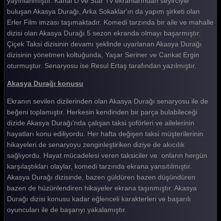
yayınlanmıştır. Kanal D ve Star Tv ekranlarından seyirciyle
buluşan Akasya Durağı, Arka Sokaklar'ın da yapım şirketi olan
Akasya Durağı 72. Bölüm
Erler Film imzası taşımaktadır. Komedi tarzında bir aile ve mahalle
Akasya Durağı 71. Bölüm
dizisi olan Akasya Durağı 5 sezon ekranda olmayı başarmıştır.
Çiçek Taksi dizisinin devamı şeklinde uyarlanan Akasya Durağı
Akasya Durağı 70. Bölüm
dizisinin yönetmen koltuğunda, Yaşar Seriner ve Cankat Ergin
oturmuştur. Senaryosu ise Resul Ertaş tarafından yazılmıştır.
Akasya Durağı 69. Bölüm
Akasya Durağı konusu
Akasya Durağı 68. Bölüm
Ekranın sevilen dizilerinden olan Akasya Durağı senaryosu ile de
Akasya Durağı 67. Bölüm
beğeni toplamıştır. Herkesin kendinden bir parça bulabileceği
Akasya Durağı 66. Bölüm
dizide Akasya Durağı'nda çalışan taksi şoförleri ve ailelerinin
hayatları konu ediliyordu. Her hafta değişen taksi müşterilerinin
Akasya Durağı 65. Bölüm
hikayeleri de senaryoyu zenginleştiriken diziye de akıcılık
sağlıyordu. Hayat mücadelesi veren taksiciler ve onların hergün
Akasya Durağı 64. Bölüm
karşılaştıkları olaylar, komedi tarzında ekrana yansıtılmıştır.
Akasya Durağı 63. Bölüm
Akasya Durağı dizisinde, bazen güldüren bazen düşündüren
bazen de hüzünlendiren hikayeler ekrana taşınmıştır. Akasya
Akasya Durağı 62. Bölüm
Durağı dizisi konusu kadar eğlenceli karakterleri ve başarılı
oyuncuları ile de başarıyı yakalamıştır.
Akasya Durağı 61. Bölüm