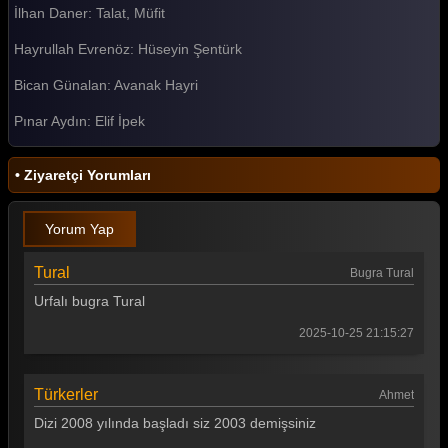
İlhan Daner: Talat, Müfit
Akasya Durağı 35. Bölüm
Hayrullah Evrenöz: Hüseyin Şentürk
Akasya Durağı 34. Bölüm
Bican Günalan: Avanak Hayri
Akasya Durağı 33. Bölüm
Pınar Aydın: Elif İpek
Akasya Durağı 32. Bölüm
Akasya Durağı 31. Bölüm
• Ziyaretçi Yorumları
Akasya Durağı 30. Bölüm
Yorum Yap
Akasya Durağı 29. Bölüm
Akasya Durağı 28. Bölüm
Tural
Bugra Tural
Urfalı bugra Tural
Akasya Durağı 27. Bölüm
2025-10-25 21:15:27
Akasya Durağı 26. Bölüm
Akasya Durağı 25. Bölüm
Türkerler
Ahmet
Akasya Durağı 24. Bölüm
Dizi 2008 yılında başladı siz 2003 demişsiniz