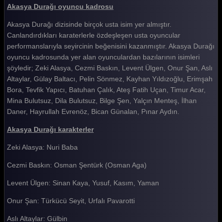
Akasya Durağı oyuncu kadrosu
Akasya Durağı 60. Bölüm
Akasya Durağı dizisinde birçok usta isim yer almıştır.
Akasya Durağı 59. Bölüm
Canlandırdıkları karaterlerle özdeşleşen usta oyuncular
Akasya Durağı 58. Bölüm
performanslarıyla seyircinin beğenisini kazanmıştır. Akasya Durağı
oyuncu kadrosunda yer alan oyunculardan bazılarının isimleri
Akasya Durağı 57. Bölüm
şöyledir; Zeki Alasya, Cezmi Baskın, Levent Ülgen, Onur Şan, Aslı
Akasya Durağı 56. Bölüm
Altaylar, Gülay Baltacı, Pelin Sönmez, Kayhan Yıldızoğlu, Erimşah
Bora, Tevfik Yapıcı, Batuhan Çalık, Ateş Fatih Uçan, Timur Acar,
Akasya Durağı 55. Bölüm
Mina Bulutsuz, Dila Bulutsuz, Bilge Şen, Yalçın Menteş, İlhan
Daner, Hayrullah Evrenöz, Bican Günalan, Pınar Aydın.
Akasya Durağı 54. Bölüm
Akasya Durağı karakterler
Akasya Durağı 53. Bölüm
Zeki Alasya: Nuri Baba
Akasya Durağı 52. Bölüm
Cezmi Baskın: Osman Şentürk (Osman Aga)
Akasya Durağı 51. Bölüm
Levent Ülgen: Sinan Kaya, Yusuf, Kasım, Yaman
Akasya Durağı 50. Bölüm
Onur Şan: Türkücü Seyit, Urfalı Pavarotti
Akasya Durağı 49. Bölüm
Aslı Altaylar: Gülbin
Akasya Durağı 48. Bölüm