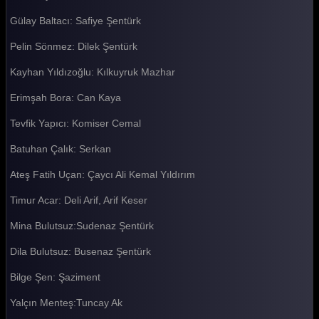
Gülay Baltacı: Safiye Şentürk
Akasya Durağı 47. Bölüm
Pelin Sönmez: Dilek Şentürk
Akasya Durağı 46. Bölüm
Kayhan Yıldızoğlu: Kılkuyruk Mazhar
Akasya Durağı 45. Bölüm
Erimşah Bora: Can Kaya
Akasya Durağı 44. Bölüm
Tevfik Yapıcı: Komiser Cemal
Akasya Durağı 43. Bölüm
Batuhan Çalık: Serkan
Akasya Durağı 42. Bölüm
Ateş Fatih Uçan: Çaycı Ali Kemal Yıldırım
Akasya Durağı 41. Bölüm
Timur Acar: Deli Arif, Arif Keser
Akasya Durağı 40. Bölüm
Mina Bulutsuz:Sudenaz Şentürk
Akasya Durağı 39. Bölüm
Dila Bulutsuz: Busenaz Şentürk
Akasya Durağı 38. Bölüm
Bilge Şen: Şaziment
Akasya Durağı 37. Bölüm
Yalçın Menteş:Tuncay Ak
Akasya Durağı 36. Bölüm