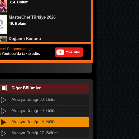
314. Bölüm
Akasya Durağı 38. Bölüm
MasterChef Türkiye 2026
Akasya Durağı 37. Bölüm
49. Bölüm
Akasya Durağı 36. Bölüm
Doğanın Kanunu
Akasya Durağı 35. Bölüm
9. Bölüm
cel Fragmanlar için;
YouTube
i Youtube'da takip edin.
Akasya Durağı 34. Bölüm
MasterChef Türkiye 2026
Akasya Durağı 33. Bölüm
48. Bölüm
Akasya Durağı 32. Bölüm
MasterChef Türkiye 2026
47. Bölüm
Diğer Bölümler
Akasya Durağı 31. Bölüm
Akasya Durağı 30. Bölüm
Altı Üstü İstanbul
8. Bölüm
Akasya Durağı 29. Bölüm
Akasya Durağı 28. Bölüm
MasterChef Türkiye 2026
46. Bölüm
Akasya Durağı 27. Bölüm