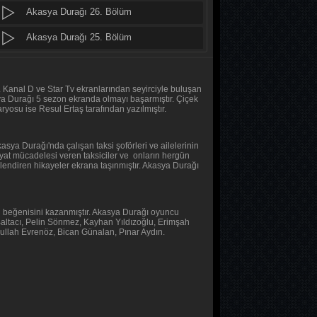
Akasya Durağı 26. Bölüm
Daha 17
10. Bölüm
Akasya Durağı 25. Bölüm
Akasya Durağı 24. Bölüm
Her Şey Mümkün
2. Bölüm
Akasya Durağı 23. Bölüm
r. Kanal D ve Star Tv ekranlarından seyirciyle buluşan
sya Durağı 5 sezon ekranda olmayı başarmıştır. Çiçek
osu ise Resul Ertaş tarafından yazılmıştır.
Her Şey Mümkün
Akasya Durağı 22. Bölüm
1. Bölüm
Akasya Durağı 21. Bölüm
sya Durağı'nda çalışan taksi şoförleri ve ailelerinin
Hayat mücadelesi veren taksiciler ve onların hergün
Baş Başa
Akasya Durağı 20. Bölüm
lendiren hikayeler ekrana taşınmıştır. Akasya Durağı
2. Bölüm
Akasya Durağı 19. Bölüm
Baş Başa
in beğenisini kazanmıştır. Akasya Durağı oyuncu
Akasya Durağı 18. Bölüm
 Baltacı, Pelin Sönmez, Kayhan Yıldızoğlu, Erimşah
1. Bölüm
yrullah Evrenöz, Bican Günalan, Pınar Aydın.
Akasya Durağı 17. Bölüm
MasterChef Türkiye 2026
Akasya Durağı 16. Bölüm
45. Bölüm
Akasya Durağı 15. Bölüm
Sıfır Bir 4 Sezon