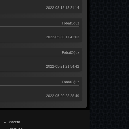
2022-08-18 13:21:14
FobatOğuz
2022-05-30 17:42:03
FobatOğuz
2022-05-21 21:54:42
FobatOğuz
2022-05-20 23:28:49
Macera