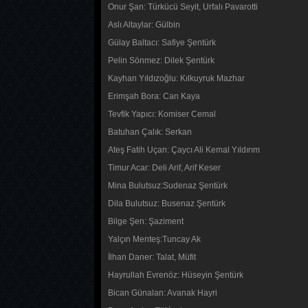
Onur Şan: Türkücü Seyit, Urfalı Pavarotti
Aslı Altaylar: Gülbin
Gülay Baltacı: Safiye Şentürk
Pelin Sönmez: Dilek Şentürk
Kayhan Yıldızoğlu: Kılkuyruk Mazhar
Erimşah Bora: Can Kaya
Tevfik Yapıcı: Komiser Cemal
Batuhan Çalık: Serkan
Ateş Fatih Uçan: Çaycı Ali Kemal Yıldırım
Timur Acar: Deli Arif, Arif Keser
Mina Bulutsuz:Sudenaz Şentürk
Dila Bulutsuz: Busenaz Şentürk
Bilge Şen: Şaziment
Yalçın Menteş:Tuncay Ak
İlhan Daner: Talat, Müfit
Hayrullah Evrenöz: Hüseyin Şentürk
Bican Günalan: Avanak Hayri