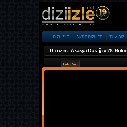
DİZİ İZLE
AKTİF DİZİLER
TÜM DİZİ
Dizi izle
»
Akasya Durağı
»
28. Bölü
Tek Part