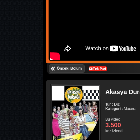
Önceki Bölüm
Akasya Dura
Tur :
Dizi
Kategori :
Macera
Bu video
3.500
kez izlendi.