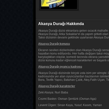
Akasya Durağı Hakkında
Akasya Durağı dizisi ekranlara gelen sıcacık mahalle d
Akasya Durağı, Arka Sokaklar'ın da yapım şirketi olan
Taksi dizisinin devamı şeklinde uyarlanan Akasya Dura
Akasya Durağı konusu
Ekranın sevilen dizilerinden olan Akasya Durağı senary
hayatları konu ediliyordu. Her hafta değişen taksi müş
karşılaştıkları olaylar, komedi tarzında ekrana yansı
dizisi konusu kadar eğlenceli karakterleri ve başarılı o
Akasya Durağı oyuncu kadrosu
Akasya Durağı dizisinde birçok usta isim yer almıştır
kadrosunda yer alan oyunculardan bazılarının isimleri
Bora, Tevfik Yapıcı, Batuhan Çalık, Ateş Fatih Uçan, 
Akasya Durağı karakterler
Zeki Alasya: Nuri Baba
Cezmi Baskın: Osman Şentürk (Osman Aga)
Levent Ülgen: Sinan Kaya, Yusuf, Kasım, Yaman