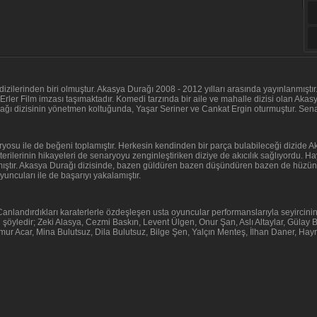
izilerinden biri olmuştur. Akasya Durağı 2008 - 2012 yılları arasında yayınlanmıştı
 Erler Film imzası taşımaktadır. Komedi tarzında bir aile ve mahalle dizisi olan Aka
ğı dizisinin yönetmen koltuğunda, Yaşar Seriner ve Cankat Ergin oturmuştur. Senary
osu ile de beğeni toplamıştır. Herkesin kendinden bir parça bulabileceği dizide Aka
terilerinin hikayeleri de senaryoyu zenginleştiriken diziye de akıcılık sağlıyordu. 
tılmıştır. Akasya Durağı dizisinde, bazen güldüren bazen düşündüren bazen de hüzün
yuncuları ile de başarıyı yakalamıştır.
. Canlandırdıkları karaterlerle özdeşleşen usta oyuncular performanslarıyla seyircin
 şöyledir; Zeki Alasya, Cezmi Baskın, Levent Ülgen, Onur Şan, Aslı Altaylar, Gülay
Timur Acar, Mina Bulutsuz, Dila Bulutsuz, Bilge Şen, Yalçın Menteş, İlhan Daner, Ha