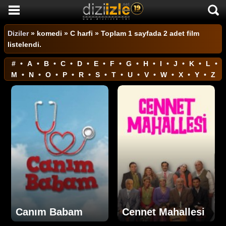
DİZİ İZLE
Diziler
»
komedi
» C harfi » Toplam 1 sayfada 2 adet film
listelendi.
AKTİF DİZİLER
#
•
A
•
B
•
C
•
D
•
E
•
F
•
G
•
H
•
I
•
J
•
K
•
L
•
SON EKLENEN DİZİLER
M
•
N
•
O
•
P
•
R
•
S
•
T
•
U
•
V
•
W
•
X
•
Y
•
Z
TÜM DİZİLER
MACERA
KOMEDİ
DUYGUSAL
TARİHİ
TV SHOW
GENÇLİK
Canım Babam
Cennet Mahallesi
DİZİ HABERLERİ