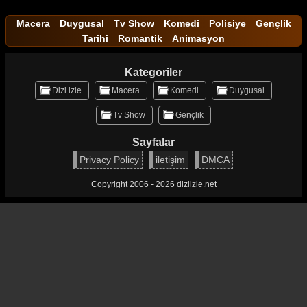
Macera
Duygusal
Tv Show
Komedi
Polisiye
Gençlik
Tarihi
Romantik
Animasyon
Kategoriler
Dizi izle
Macera
Komedi
Duygusal
Tv Show
Gençlik
Sayfalar
Privacy Policy
iletişim
DMCA
Copyright 2006 - 2026 diziizle.net