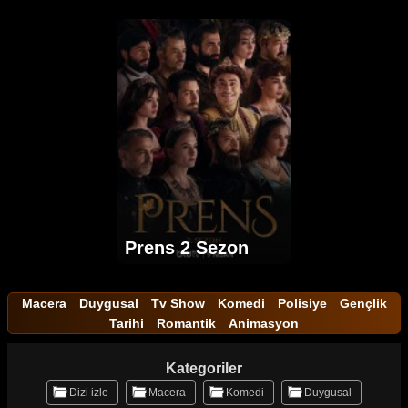
Prens 2 Sezon
Macera
Duygusal
Tv Show
Komedi
Polisiye
Gençlik
Tarihi
Romantik
Animasyon
Kategoriler
Dizi izle
Macera
Komedi
Duygusal