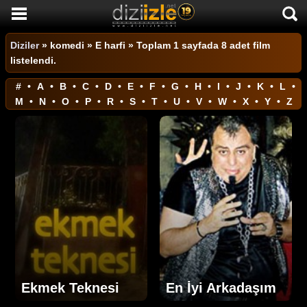
DİZİ İZLE
Diziler
»
komedi
» E harfi » Toplam 1 sayfada 8 adet film
listelendi.
AKTİF DİZİLER
#
•
A
•
B
•
C
•
D
•
E
•
F
•
G
•
H
•
I
•
J
•
K
•
L
•
SON EKLENEN DİZİLER
M
•
N
•
O
•
P
•
R
•
S
•
T
•
U
•
V
•
W
•
X
•
Y
•
Z
TÜM DİZİLER
MACERA
KOMEDİ
DUYGUSAL
TARİHİ
TV SHOW
GENÇLİK
Ekmek Teknesi
En İyi Arkadaşım
DİZİ HABERLERİ