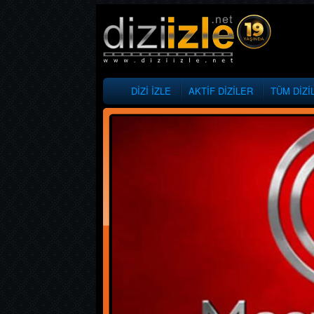
DİZİ İZLE
AKTİF DİZİLER
TÜM DİZİ