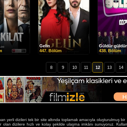
Gelin
Güldür güldür
m
447. Bölüm
438. Bölüm
8
9
10
11
12
13
14
an yerli dizileri tek bir site altında toplamak amacıyla oluşturulmuş bir i
ilir olan dizilere hızlı ve kolay şekilde ulaşma imkânı sunuyoruz. Kul