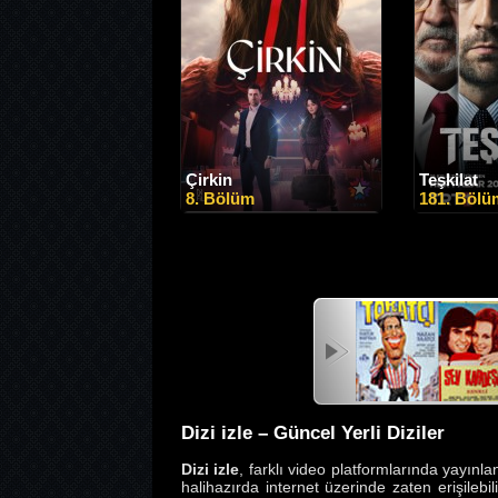
Çirkin
Teşkilat
8. Bölüm
181. Bölü
Dizi izle – Güncel Yerli Diziler
Dizi izle
, farklı video platformlarında yayınlan
halihazırda internet üzerinde zaten erişileb