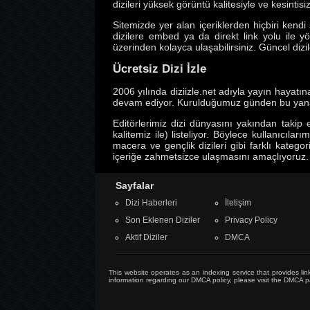
dizileri yüksek görüntü kalitesiyle ve kesintisiz
Sitemizde yer alan içeriklerden hiçbiri ken
dizilere embed ya da direkt link yolu ile
üzerinden kolayca ulaşabilirsiniz. Güncel dizil
Ücretsiz Dizi İzle
2006 yılında diziizle.net adıyla yayın hayatı
devam ediyor. Kurulduğumuz günden bu yana izle
Editörlerimiz dizi dünyasını yakından takip
kalitemiz ile) listeliyor. Böylece kullanıcılar
macera ve gençlik dizileri gibi farklı katego
içeriğe zahmetsizce ulaşmasını amaçlıyoruz.
Sayfalar
Dizi Haberleri
İletişim
Son Eklenen Diziler
Privacy Policy
Aktif Diziler
DMCA
This website operates as an indexing service that provides link
information regarding our DMCA policy, please visit the
DMCA p