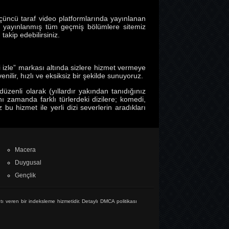
çüncü taraf video platformlarında yayınlanan
e yayınlanmış tüm geçmiş bölümlere sitemiz
takip edebilirsiniz.
i izle” markası altında sizlere hizmet vermeye
ilir, hızlı ve eksiksiz bir şekilde sunuyoruz.
zenli olarak (yıllardır yakından tanıdığınız
aynı zamanda farklı türlerdeki dizilere; komedi,
bu hizmet ile yerli dizi severlerin aradıkları
Macera
Duygusal
Gençlik
tı veren bir indeksleme hizmetidir. Detaylı DMCA politikası