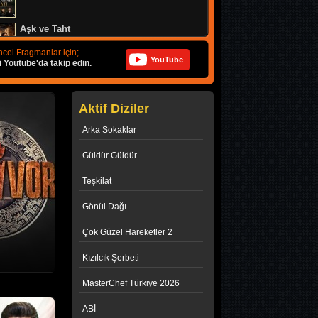
Aşk ve Taht
1. Bölüm
cel Fragmanlar için;
YouTube
i Youtube'da takip edin.
Mercan Köşk
1. Bölüm
Aktif Diziler
Güldür güldür
Arka Sokaklar
426. Bölüm
Güldür Güldür
Gelin
Teşkilat
316. Bölüm
Gönül Dağı
Çok Güzel Hareketler 2
Kızılcık Şerbeti
MasterChef Türkiye 2026
ABİ