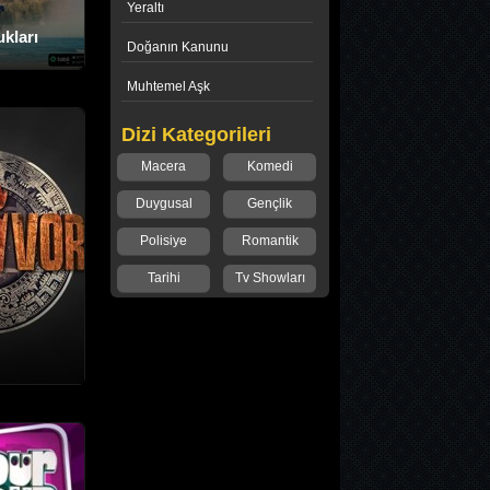
Yeraltı
kları
Doğanın Kanunu
Muhtemel Aşk
Dizi Kategorileri
Macera
Komedi
Duygusal
Gençlik
Polisiye
Romantik
Tarihi
Tv Showları