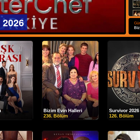
 2026
Gün
Biz
ı
Bizim Evin Halleri
Survivor 2026
236. Bölüm
126. Bölüm