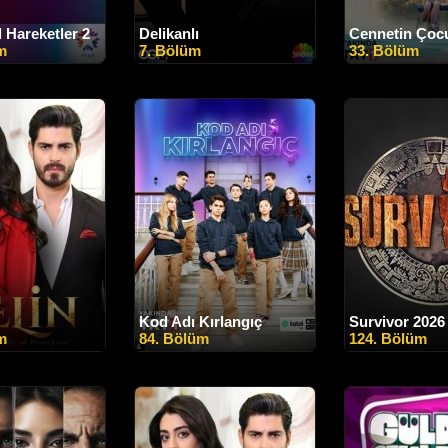
 Hareketler 2
Delikanlı
Cennetin Çocu
m
7. Bölüm
33. Bölüm
Kod Adı Kırlangıç
Survivor 2026
m
84. Bölüm
124. Bölüm