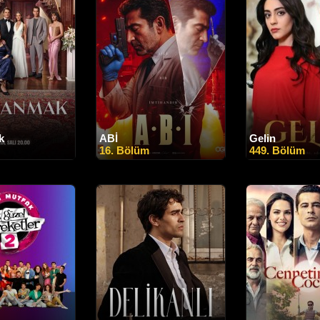
k
ABİ
Gelin
16. Bölüm
449. Bölüm