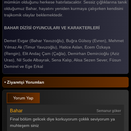
mümkün olduğunu herkese hatırlatacaktır. Sessiz çığlıklarına tanık
olduğumuz Bahar, hayatını yeniden kurmaya çalışırken kendisini
Bahar 2. Bölüm
trajikomik olaylar beklemektedir.
Bahar 1. Bölüm
BAHAR DİZİSİ OYUNCULARI VE KARAKTERLERİ
Tüm Bölümleri Göster
Demet Evgar (Bahar Yavuzoğlu), Buğra Gülsoy (Evren), Mehmet
Yılmaz Ak (Timur Yavuzoğlu), Hatice Aslan, Ecem Özkaya
(Rengin), Elit Andaç Çam (Çağla), Demirhan Demircioğlu (Aziz
Uras), Nil Sude Albayrak, Sena Kalıp, Alisa Sezen Sever, Füsun
Demirel ve Ege Erkal
• Ziyaretçi Yorumları
Yorum Yap
Bahar
Semanur göker
Final bölüm gelicek diye korkuyorum çokkk seviyorum ya
muhteşem siniz