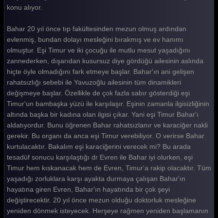
Bahar 15. Bölüm
konu alıyor.
Bahar 14. Bölüm
Bahar 20 yıl önce tıp fakültesinden mezun olmuş ardından
evlenmiş, bundan dolayı mesleğini bırakmış ve ev hanımı
Bahar 13. Bölüm
olmuştur. Eşi Timur ve iki çocuğu ile mutlu mesut yaşadığını
Bahar 12. Bölüm
zannederken, dışarıdan kusursuz diye gördüğü ailesinin aslında
hiçte öyle olmadığını fark etmeye başlar. Bahar'ın ani gelişen
Bahar 11. Bölüm
rahatsızlığı sebebi ile Yavuzoğlu ailesinin tüm dinamikleri
değişmeye başlar. Özellikle de çok fazla sabır gösterdiği eşi
Bahar 10. Bölüm
Timur'un bambaşka yüzü ile karşılaşır. Eşinin zamanla ilgisizliğinin
Bahar 9. Bölüm
altında başka bir kadına olan ilgisi çıkar. Yani eşi Timur Bahar'ı
aldatıyordur. Bunu öğrenen Bahar rahatsızlanır ve karaciğer nakli
Bahar 8. Bölüm
gerekir. Bu organı da anca eşi Timur verebiliyor. O verirse Bahar
kurtulacaktır. Bakalım eşi karaciğerini verecek mi? Bu arada
Bahar 7. Bölüm
tesadüf sonucu karşılaştığı dr Evren ile Bahar iyi olurken, eşi
Bahar 6. Bölüm
Timur hem kıskanacak hem de Evren, Timur'a rakip olacaktır. Tüm
yaşadığı zorluklara karşı ayakta durmaya çalışan Bahar'ın
Bahar 5. Bölüm
hayatına giren Evren, Bahar'ın hayatında bir çok şeyi
Bahar 4. Bölüm
değiştirecektir. 20 yıl önce mezun olduğu doktorluk mesleğine
yeniden dönmek isteyecek. Herşeye rağmen yeniden başlamanın
Bahar 3. Bölüm