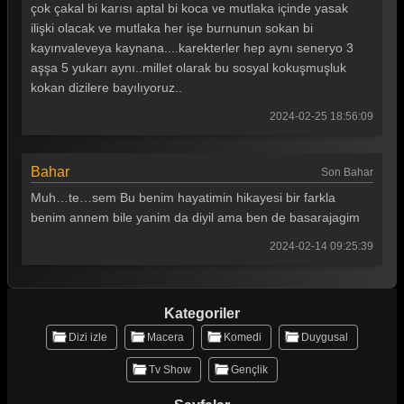
çok çakal bi karısı aptal bi koca ve mutlaka içinde yasak
ilişki olacak ve mutlaka her işe burnunun sokan bi
kayınvaleveya kaynana....karekterler hep aynı seneryo 3
aşşa 5 yukarı aynı..millet olarak bu sosyal kokuşmuşluk
kokan dizilere bayılıyoruz..
2024-02-25 18:56:09
Bahar
Son Bahar
Muh…te…sem Bu benim hayatimin hikayesi bir farkla
benim annem bile yanim da diyil ama ben de basarajagim
2024-02-14 09:25:39
Kategoriler
Dizi izle
Macera
Komedi
Duygusal
Tv Show
Gençlik