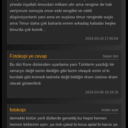
yinede inşallah timurdan intikam alır ama rengine de hak
veriyorum sonuçta onun eski sevgilisi ve ciddi
düşünüyorlardı yani ama en suçlusu timur renginde suçlu
ama Timur daha çok baharla evren arkadaş kalsalar keşke
timurda çok komik...
2024-03-29 17:00:04
Fotokopi ye cevap
Süper dizi
Bu dizi Kore dizisinden uyarlama yani Türklerin yazdığı bir
senaryo değil senin dediğin gibi bizim olsaydı emin ol ki
burdaki gibi komedi tadında değil bildiğin dram üstüne dram
olarak gösterilirdi.
2024-03-06 18:18:18
fotokopi
önder acar
demekki bütün yerli dizilerde genetikj bu hepsi hemen
hemen birbirinin aynı..ya öok çakal bi koca aptal bi karısı ya