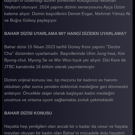
Bayhan'ın üstlendiği dizinin yönetmen koltuğunda Neslihan
Yeşilyurt oturuyor. 2024 yapımı dizinin senaryosunu Ayça Üzüm
Bahar 27. Bölüm
kaleme alıyor. Dizinin başrollerini Demet Evgar, Mehmet Yılmaz Ak
Bahar 26. Bölüm
ve Buğra Gülsoy paylaşıyor.
Bahar 25. Bölüm
BAHAR DİZİSİ UYARLAMA MI? HANGİ DİZİDEN UYARLAMA?
Bahar 24. Bölüm
Bahar dizisi 15 Nisan 2023 tarihli Güney Kore yapımı ''Doctor
Bahar 23. Bölüm
Cha'' dizisinden uyarlamadır. Başrollerinde Uhm Jung-hwa, Kim
Byung-chul, Myung Se ve Min Woo-hyuk yer alıyor. Dizi Kore de
Bahar 22. Bölüm
JTBC kanalında 16 bölüm olarak yayınlanmıştır.
Bahar 21. Bölüm
Dizinin orijinal konusu ise, tıp mezunu bir kadının ev hanımı
Bahar 20. Bölüm
olduktan yıllar sonra yeniden doktorluk mesleğine geri dönmesini
anlatıyor. Öncelikle stajer olarak başlayan kadın mesleğini
Bahar 19. Bölüm
unutmus ve ortama uyum sağlamakta zorluk çekmektedir.
Bahar 18. Bölüm
BAHAR DİZİSİ KONUSU
Bahar 17. Bölüm
Hayatta hep yenilgileri olan ancak bir o kadar da cesur ve hayata
Bahar 16. Bölüm
meydan okuyan bir kadın olan Bahar'ın mücadele dolu hayatını