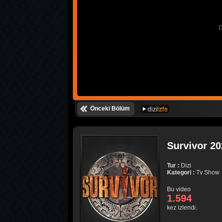
Önceki Bölüm
Survivor 20
Tur :
Dizi
Kategori :
Tv Show
Bu video
1.594
kez izlendi.