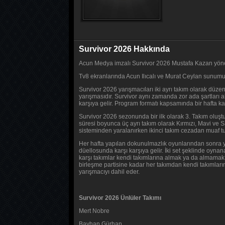
Survivor 2026 Hakkında
Acun Medya imzalı Survivor 2026 Mustafa Kazan yönet
Tv8 ekranlarında Acun Ilıcalı ve Murat Ceylan sunumu
Survivor 2026 yarışmacıları iki ayrı takım olarak düze
yarışmasıdır. Survivor aynı zamanda zor ada şartları al
karşıya gelir. Program formatı kapsamında bir hafta k
Survivor 2026 sezonunda bir ilk olarak 3. Takım oluşt
süresi boyunca üç ayrı takım olarak Kırmızı, Mavi ve 
sisteminden yaralanırken ikinci takım cezadan muaf tut
Her hafta yapılan dokunulmazlık oyunlarından sonra yar
düellosunda karşı karşıya gelir. İki set şeklinde oyn
karşı takımlar kendi takımlarına almak ya da almamak 
birleşme partisine kadar her takımdan kendi takımları
yarışmacıyı dahil eder.
Survivor 2026 Ünlüler Takımı
Mert Nobre
Bayhan Gürhan