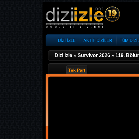
DİZİ İZLE
AKTİF DİZİLER
TÜM DİZİ
Dizi izle
»
Survivor 2026
»
119. Bölü
Tek Part