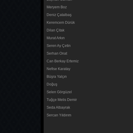
Meryem Boz
Deniz Çatalbaş
Keremcem Dürük
Dilan Çitak
Murat Arkın
Seren Ay Çetin
Serhan Onat
Can Berkay Ertemiz
Nefise Karatay
Büşra Yalçın
Doğuş
Selen Görgüzel
Tuğçe Melis Demir
Seda Albayrak
Sercan Yıldırım