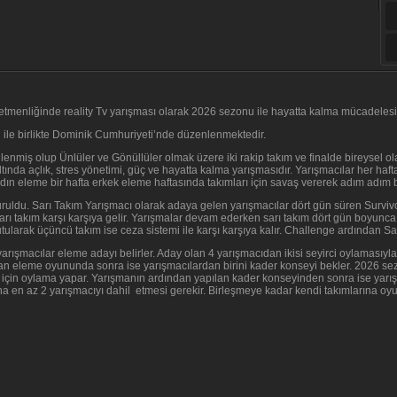
menliğinde reality Tv yarışması olarak 2026 sezonu ile hayatta kalma mücadelesi
 ile birlikte Dominik Cumhuriyeti’nde düzenlenmektedir.
nlenmiş olup Ünlüler ve Gönüllüler olmak üzere iki rakip takım ve finalde bireysel 
tında açlık, stres yönetimi, güç ve hayatta kalma yarışmasıdır. Yarışmacılar her haf
adın eleme bir hafta erkek eleme haftasında takımları için savaş vererek adım adım 
uruldu. Sarı Takım Yarışmacı olarak adaya gelen yarışmacılar dört gün süren Surviv
Sarı takım karşı karşıya gelir. Yarışmalar devam ederken sarı takım dört gün boyunc
ularak üçüncü takım ise ceza sistemi ile karşı karşıya kalır. Challenge ardından Sar
ışmacılar eleme adayı belirler. Aday olan 4 yarışmacıdan ikisi seyirci oylamasıyla 
anan eleme oyununda sonra ise yarışmacılardan birini kader konseyi bekler. 2026 se
için oylama yapar. Yarışmanın ardından yapılan kader konseyinden sonra ise yarışmac
na en az 2 yarışmacıyı dahil etmesi gerekir. Birleşmeye kadar kendi takımlarına oyu