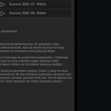
Survivor 2026 117. Bölüm
Daha 17
10. Bölüm
Survivor 2026 116. Bölüm
Survivor 2026 115. Bölüm
Her Şey Mümkün
2. Bölüm
Survivor 2026 114. Bölüm
 yarışmasıdır.
Her Şey Mümkün
Survivor 2026 113. Bölüm
olarak kendi performansları ile şampiyon olma
1. Bölüm
ta dokunulmazlık, ödül ve eleme oyunları ile karşı
Survivor 2026 112. Bölüm
bireysel ve şampiyon olma yolunda ilerler.
Baş Başa
or Challenge ile performans sergilediler. Challenge
Survivor 2026 111. Bölüm
a ödül ve ceza sistemini yaşar. Kazanan ödül
2. Bölüm
ı takım Ünlüler ve Gönüllüler takımına dağıtılır.
Survivor 2026 110. Bölüm
düelloya girmekten kurtulur. Kalan 2 aday ise final
Baş Başa
zonunda bir ilk olan düelloyu kaybeden yarışmacı için
Survivor 2026 109. Bölüm
ının survivor serüveni belli olur. Her iki takımın ise
1. Bölüm
ncu dahil etmezler ise sistem otomatik olarak 2
Survivor 2026 108. Bölüm
MasterChef Türkiye 2026
Survivor 2026 107. Bölüm
45. Bölüm
Survivor 2026 106. Bölüm
Sıfır Bir 4 Sezon