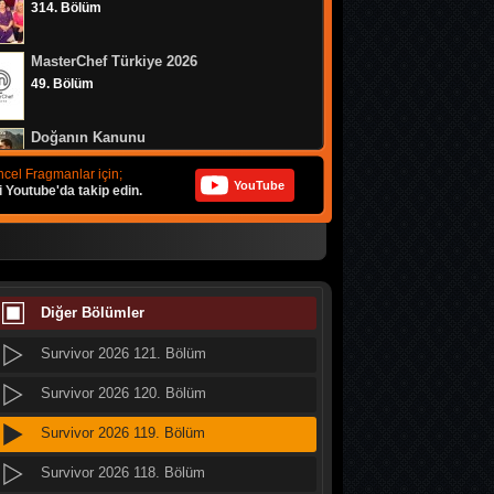
314. Bölüm
Survivor 2026 129. Bölüm
MasterChef Türkiye 2026
Survivor 2026 128. Bölüm
49. Bölüm
Survivor 2026 127. Bölüm
Doğanın Kanunu
Survivor 2026 126. Bölüm
9. Bölüm
cel Fragmanlar için;
YouTube
i Youtube'da takip edin.
Survivor 2026 125. Bölüm
MasterChef Türkiye 2026
Survivor 2026 124. Bölüm
48. Bölüm
Survivor 2026 123. Bölüm
MasterChef Türkiye 2026
47. Bölüm
Diğer Bölümler
Survivor 2026 122. Bölüm
Survivor 2026 121. Bölüm
Altı Üstü İstanbul
8. Bölüm
Survivor 2026 120. Bölüm
Survivor 2026 119. Bölüm
MasterChef Türkiye 2026
46. Bölüm
Survivor 2026 118. Bölüm