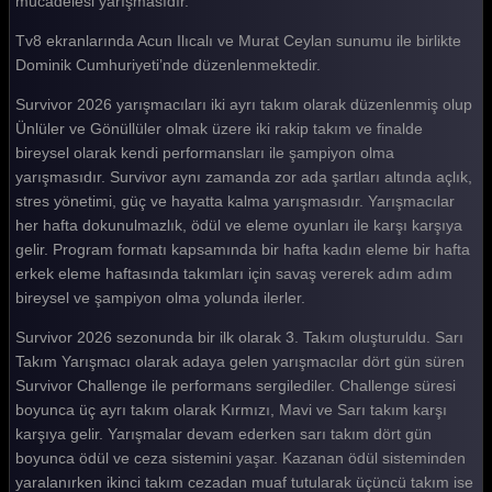
mücadelesi yarışmasıdır.
Survivor 2026 109. Bölüm
Tv8 ekranlarında Acun Ilıcalı ve Murat Ceylan sunumu ile birlikte
Dominik Cumhuriyeti’nde düzenlenmektedir.
Survivor 2026 108. Bölüm
Survivor 2026 yarışmacıları iki ayrı takım olarak düzenlenmiş olup
Survivor 2026 107. Bölüm
Ünlüler ve Gönüllüler olmak üzere iki rakip takım ve finalde
Survivor 2026 106. Bölüm
bireysel olarak kendi performansları ile şampiyon olma
yarışmasıdır. Survivor aynı zamanda zor ada şartları altında açlık,
Survivor 2026 105. Bölüm
stres yönetimi, güç ve hayatta kalma yarışmasıdır. Yarışmacılar
her hafta dokunulmazlık, ödül ve eleme oyunları ile karşı karşıya
Survivor 2026 104. Bölüm
gelir. Program formatı kapsamında bir hafta kadın eleme bir hafta
Survivor 2026 103. Bölüm
erkek eleme haftasında takımları için savaş vererek adım adım
bireysel ve şampiyon olma yolunda ilerler.
Survivor 2026 102. Bölüm
Survivor 2026 sezonunda bir ilk olarak 3. Takım oluşturuldu. Sarı
Survivor 2026 101. Bölüm
Takım Yarışmacı olarak adaya gelen yarışmacılar dört gün süren
Survivor Challenge ile performans sergilediler. Challenge süresi
Survivor 2026 100. Bölüm
boyunca üç ayrı takım olarak Kırmızı, Mavi ve Sarı takım karşı
Survivor 2026 99. Bölüm
karşıya gelir. Yarışmalar devam ederken sarı takım dört gün
boyunca ödül ve ceza sistemini yaşar. Kazanan ödül sisteminden
Survivor 2026 98. Bölüm
yaralanırken ikinci takım cezadan muaf tutularak üçüncü takım ise