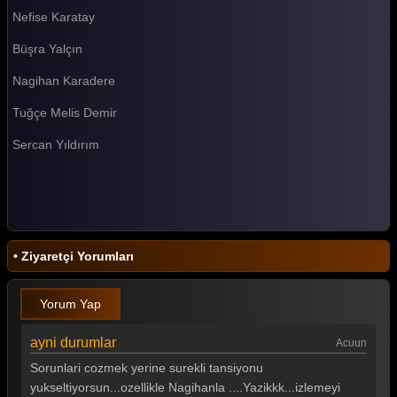
Nefise Karatay
Survivor 2026 47. Bölüm
Büşra Yalçın
Survivor 2026 46. Bölüm
Nagihan Karadere
Survivor 2026 45. Bölüm
Tuğçe Melis Demir
Survivor 2026 44. Bölüm
Sercan Yıldırım
Survivor 2026 43. Bölüm
Survivor 2026 42. Bölüm
Survivor 2026 41. Bölüm
Survivor 2026 40. Bölüm
• Ziyaretçi Yorumları
Survivor 2026 39. Bölüm
Yorum Yap
Survivor 2026 38. Bölüm
Survivor 2026 37. Bölüm
ayni durumlar
Acuun
Sorunlari cozmek yerine surekli tansiyonu
Survivor 2026 36. Bölüm
yukseltiyorsun...ozellikle Nagihanla ....Yazikkk...izlemeyi