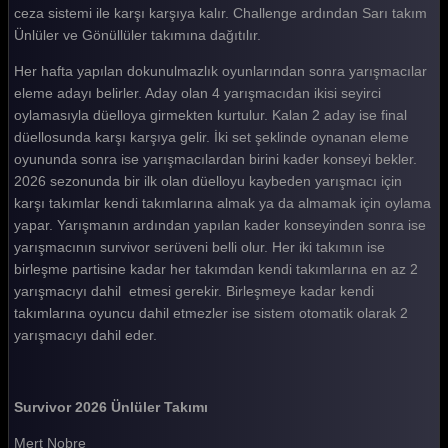
ceza sistemi ile karşı karşıya kalır. Challenge ardından Sarı takım
Survivor 2026 97. Bölüm
Ünlüler ve Gönüllüler takımına dağıtılır.
Survivor 2026 96. Bölüm
Her hafta yapılan dokunulmazlık oyunlarından sonra yarışmacılar
Survivor 2026 95. Bölüm
eleme adayı belirler. Aday olan 4 yarışmacıdan ikisi seyirci
oylamasıyla düelloya girmekten kurtulur. Kalan 2 aday ise final
Survivor 2026 94. Bölüm
düellosunda karşı karşıya gelir. İki set şeklinde oynanan eleme
Survivor 2026 93. Bölüm
oyununda sonra ise yarışmacılardan birini kader konseyi bekler.
2026 sezonunda bir ilk olan düelloyu kaybeden yarışmacı için
Survivor 2026 92. Bölüm
karşı takımlar kendi takımlarına almak ya da almamak için oylama
yapar. Yarışmanın ardından yapılan kader konseyinden sonra ise
Survivor 2026 91. Bölüm
yarışmacının survivor serüveni belli olur. Her iki takımın ise
Survivor 2026 90. Bölüm
birleşme partisine kadar her takımdan kendi takımlarına en az 2
yarışmacıyı dahil etmesi gerekir. Birleşmeye kadar kendi
Survivor 2026 89. Bölüm
takımlarına oyuncu dahil etmezler ise sistem otomatik olarak 2
yarışmacıyı dahil eder.
Survivor 2026 88. Bölüm
Survivor 2026 87. Bölüm
Survivor 2026 Ünlüler Takımı
Survivor 2026 86. Bölüm
Mert Nobre
Survivor 2026 85. Bölüm