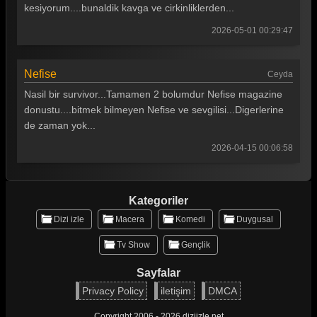
Survivor 2026 35. Bölüm
kesiyorum....bunaldik kavga ve cirkinliklerden...
Survivor 2026 34. Bölüm
2026-05-01 00:29:47
Survivor 2026 33. Bölüm
Nefise
Ceyda
Survivor 2026 32. Bölüm
Nasil bir survivor...Tamamen 2 bolumdur Nefise magazine
Survivor 2026 31. Bölüm
donustu....bitmek bilmeyen Nefise ve sevgilisi...Digerlerine
de zaman yok...
Survivor 2026 30. Bölüm
2026-04-15 00:06:58
Survivor 2026 29. Bölüm
Survivor 2026 28. Bölüm
Kategoriler
Survivor 2026 27. Bölüm
Dizi izle
Macera
Komedi
Duygusal
Survivor 2026 26. Bölüm
Tv Show
Gençlik
Survivor 2026 25. Bölüm
Sayfalar
Survivor 2026 24. Bölüm
Privacy Policy
iletişim
DMCA
Survivor 2026 23. Bölüm
Copyright 2006 - 2026 diziizle.net