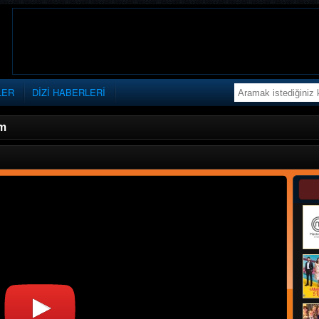
LER
DİZİ HABERLERİ
üm