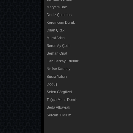
Meryem Boz
Deniz Çatalbaş
Keremcem Dürük
Dilan Çitak
Murat Arkın
Seren Ay Çetin
Serhan Onat
Can Berkay Ertemiz
Nefise Karatay
Büşra Yalçın
Doğuş
Selen Görgüzel
Tuğçe Melis Demir
Seda Albayrak
Sercan Yıldırım