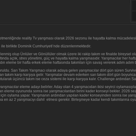
menliğinde reality Tv yarışması olarak 2026 sezonu ile hayatta kalma mücadelesi
 ile birlikte Dominik Cumhuriyeti’nde düzenlenmektedir.
nlenmiş olup Ünlüler ve Gönüllüler olmak üzere iki rakip takım ve finalde bireysel 
tında açlık, stres yönetimi, güç ve hayatta kalma yarışmasıdır. Yarışmacılar her haf
adın eleme bir hafta erkek eleme haftasında takımları için savaş vererek adım adım 
uruldu. Sarı Takım Yarışmacı olarak adaya gelen yarışmacılar dört gün süren Surviv
Sarı takım karşı karşıya gelir. Yarışmalar devam ederken sarı takım dört gün boyunc
ularak üçüncü takım ise ceza sistemi ile karşı karşıya kalır. Challenge ardından Sar
ışmacılar eleme adayı belirler. Aday olan 4 yarışmacıdan ikisi seyirci oylamasıyla 
anan eleme oyununda sonra ise yarışmacılardan birini kader konseyi bekler. 2026 se
için oylama yapar. Yarışmanın ardından yapılan kader konseyinden sonra ise yarışmac
na en az 2 yarışmacıyı dahil etmesi gerekir. Birleşmeye kadar kendi takımlarına oyu