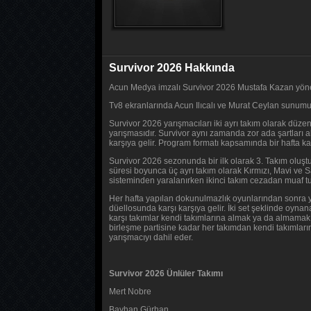
Survivor 2026 Hakkında
Acun Medya imzalı Survivor 2026 Mustafa Kazan yönet
Tv8 ekranlarında Acun Ilıcalı ve Murat Ceylan sunumu
Survivor 2026 yarışmacıları iki ayrı takım olarak düze
yarışmasıdır. Survivor aynı zamanda zor ada şartları al
karşıya gelir. Program formatı kapsamında bir hafta k
Survivor 2026 sezonunda bir ilk olarak 3. Takım oluşt
süresi boyunca üç ayrı takım olarak Kırmızı, Mavi ve 
sisteminden yaralanırken ikinci takım cezadan muaf tut
Her hafta yapılan dokunulmazlık oyunlarından sonra yar
düellosunda karşı karşıya gelir. İki set şeklinde oyn
karşı takımlar kendi takımlarına almak ya da almamak 
birleşme partisine kadar her takımdan kendi takımları
yarışmacıyı dahil eder.
Survivor 2026 Ünlüler Takımı
Mert Nobre
Bayhan Gürhan