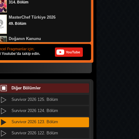
314. Bölüm
Survivor 2026 133. Bölüm
MasterChef Türkiye 2026
Survivor 2026 132. Bölüm
49. Bölüm
Survivor 2026 131. Bölüm
Doğanın Kanunu
Survivor 2026 130. Bölüm
9. Bölüm
cel Fragmanlar için;
YouTube
i Youtube'da takip edin.
Survivor 2026 129. Bölüm
MasterChef Türkiye 2026
Survivor 2026 128. Bölüm
48. Bölüm
Survivor 2026 127. Bölüm
MasterChef Türkiye 2026
47. Bölüm
Diğer Bölümler
Survivor 2026 126. Bölüm
Survivor 2026 125. Bölüm
Altı Üstü İstanbul
8. Bölüm
Survivor 2026 124. Bölüm
Survivor 2026 123. Bölüm
MasterChef Türkiye 2026
46. Bölüm
Survivor 2026 122. Bölüm