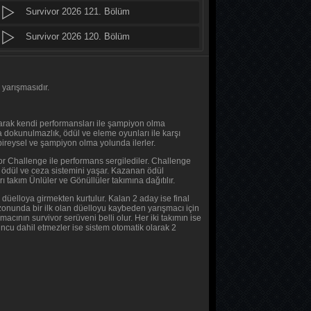
Survivor 2026 121. Bölüm
Daha 17
10. Bölüm
Survivor 2026 120. Bölüm
Survivor 2026 119. Bölüm
Her Şey Mümkün
2. Bölüm
Survivor 2026 118. Bölüm
 yarışmasıdır.
Her Şey Mümkün
Survivor 2026 117. Bölüm
olarak kendi performansları ile şampiyon olma
1. Bölüm
ta dokunulmazlık, ödül ve eleme oyunları ile karşı
Survivor 2026 116. Bölüm
bireysel ve şampiyon olma yolunda ilerler.
Baş Başa
or Challenge ile performans sergilediler. Challenge
Survivor 2026 115. Bölüm
a ödül ve ceza sistemini yaşar. Kazanan ödül
2. Bölüm
ı takım Ünlüler ve Gönüllüler takımına dağıtılır.
Survivor 2026 114. Bölüm
düelloya girmekten kurtulur. Kalan 2 aday ise final
Baş Başa
zonunda bir ilk olan düelloyu kaybeden yarışmacı için
Survivor 2026 113. Bölüm
ının survivor serüveni belli olur. Her iki takımın ise
1. Bölüm
ncu dahil etmezler ise sistem otomatik olarak 2
Survivor 2026 112. Bölüm
MasterChef Türkiye 2026
Survivor 2026 111. Bölüm
45. Bölüm
Survivor 2026 110. Bölüm
Sıfır Bir 4 Sezon