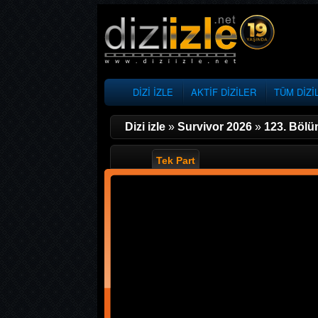
DİZİ İZLE
AKTİF DİZİLER
TÜM DİZİ
Dizi izle
»
Survivor 2026
»
123. Böl
Tek Part