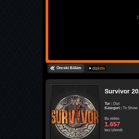
Önceki Bölüm
Survivor 20
Tur :
Dizi
Kategori :
Tv Show
Bu video
1.657
kez izlendi.