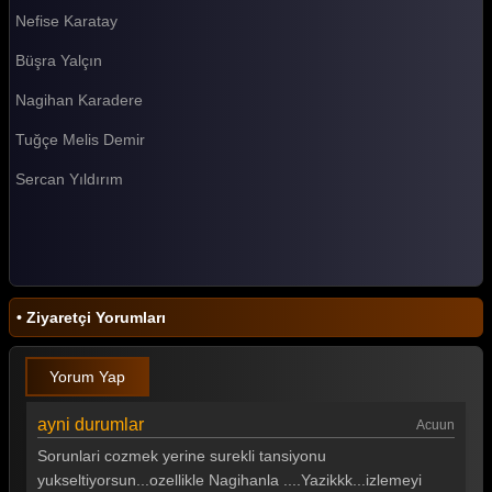
Nefise Karatay
Survivor 2026 59. Bölüm
Büşra Yalçın
Survivor 2026 58. Bölüm
Nagihan Karadere
Survivor 2026 57. Bölüm
Tuğçe Melis Demir
Survivor 2026 56. Bölüm
Sercan Yıldırım
Survivor 2026 55. Bölüm
Survivor 2026 54. Bölüm
Survivor 2026 53. Bölüm
Survivor 2026 52. Bölüm
• Ziyaretçi Yorumları
Survivor 2026 51. Bölüm
Yorum Yap
Survivor 2026 50. Bölüm
Survivor 2026 49. Bölüm
ayni durumlar
Acuun
Sorunlari cozmek yerine surekli tansiyonu
Survivor 2026 48. Bölüm
yukseltiyorsun...ozellikle Nagihanla ....Yazikkk...izlemeyi