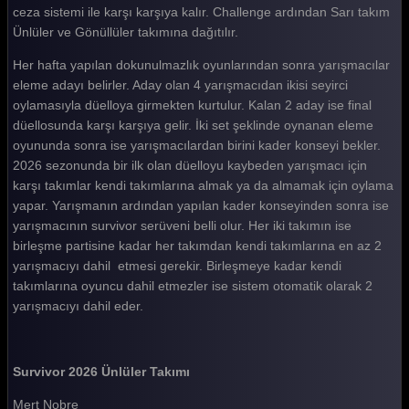
ceza sistemi ile karşı karşıya kalır. Challenge ardından Sarı takım
Survivor 2026 109. Bölüm
Ünlüler ve Gönüllüler takımına dağıtılır.
Survivor 2026 108. Bölüm
Her hafta yapılan dokunulmazlık oyunlarından sonra yarışmacılar
Survivor 2026 107. Bölüm
eleme adayı belirler. Aday olan 4 yarışmacıdan ikisi seyirci
oylamasıyla düelloya girmekten kurtulur. Kalan 2 aday ise final
Survivor 2026 106. Bölüm
düellosunda karşı karşıya gelir. İki set şeklinde oynanan eleme
Survivor 2026 105. Bölüm
oyununda sonra ise yarışmacılardan birini kader konseyi bekler.
2026 sezonunda bir ilk olan düelloyu kaybeden yarışmacı için
Survivor 2026 104. Bölüm
karşı takımlar kendi takımlarına almak ya da almamak için oylama
yapar. Yarışmanın ardından yapılan kader konseyinden sonra ise
Survivor 2026 103. Bölüm
yarışmacının survivor serüveni belli olur. Her iki takımın ise
Survivor 2026 102. Bölüm
birleşme partisine kadar her takımdan kendi takımlarına en az 2
yarışmacıyı dahil etmesi gerekir. Birleşmeye kadar kendi
Survivor 2026 101. Bölüm
takımlarına oyuncu dahil etmezler ise sistem otomatik olarak 2
yarışmacıyı dahil eder.
Survivor 2026 100. Bölüm
Survivor 2026 99. Bölüm
Survivor 2026 Ünlüler Takımı
Survivor 2026 98. Bölüm
Mert Nobre
Survivor 2026 97. Bölüm