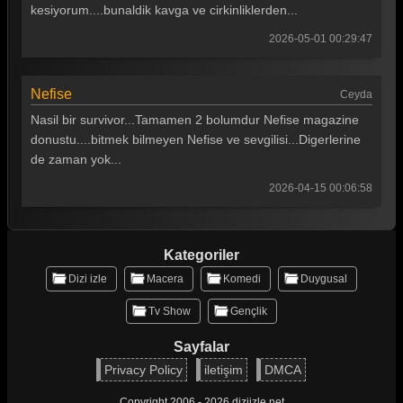
Survivor 2026 47. Bölüm
kesiyorum....bunaldik kavga ve cirkinliklerden...
Survivor 2026 46. Bölüm
2026-05-01 00:29:47
Survivor 2026 45. Bölüm
Nefise
Ceyda
Survivor 2026 44. Bölüm
Nasil bir survivor...Tamamen 2 bolumdur Nefise magazine
Survivor 2026 43. Bölüm
donustu....bitmek bilmeyen Nefise ve sevgilisi...Digerlerine
de zaman yok...
Survivor 2026 42. Bölüm
2026-04-15 00:06:58
Survivor 2026 41. Bölüm
Survivor 2026 40. Bölüm
Kategoriler
Survivor 2026 39. Bölüm
Dizi izle
Macera
Komedi
Duygusal
Survivor 2026 38. Bölüm
Tv Show
Gençlik
Survivor 2026 37. Bölüm
Sayfalar
Survivor 2026 36. Bölüm
Privacy Policy
iletişim
DMCA
Survivor 2026 35. Bölüm
Copyright 2006 - 2026 diziizle.net