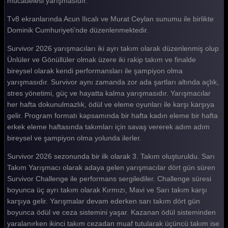
mücadelesi yarışmasıdır.
Survivor 2026 121. Bölüm
Tv8 ekranlarında Acun Ilıcalı ve Murat Ceylan sunumu ile birlikte
Dominik Cumhuriyeti’nde düzenlenmektedir.
Survivor 2026 120. Bölüm
Survivor 2026 yarışmacıları iki ayrı takım olarak düzenlenmiş olup
Survivor 2026 119. Bölüm
Ünlüler ve Gönüllüler olmak üzere iki rakip takım ve finalde
Survivor 2026 118. Bölüm
bireysel olarak kendi performansları ile şampiyon olma
yarışmasıdır. Survivor aynı zamanda zor ada şartları altında açlık,
Survivor 2026 117. Bölüm
stres yönetimi, güç ve hayatta kalma yarışmasıdır. Yarışmacılar
her hafta dokunulmazlık, ödül ve eleme oyunları ile karşı karşıya
Survivor 2026 116. Bölüm
gelir. Program formatı kapsamında bir hafta kadın eleme bir hafta
Survivor 2026 115. Bölüm
erkek eleme haftasında takımları için savaş vererek adım adım
bireysel ve şampiyon olma yolunda ilerler.
Survivor 2026 114. Bölüm
Survivor 2026 sezonunda bir ilk olarak 3. Takım oluşturuldu. Sarı
Survivor 2026 113. Bölüm
Takım Yarışmacı olarak adaya gelen yarışmacılar dört gün süren
Survivor Challenge ile performans sergilediler. Challenge süresi
Survivor 2026 112. Bölüm
boyunca üç ayrı takım olarak Kırmızı, Mavi ve Sarı takım karşı
Survivor 2026 111. Bölüm
karşıya gelir. Yarışmalar devam ederken sarı takım dört gün
boyunca ödül ve ceza sistemini yaşar. Kazanan ödül sisteminden
Survivor 2026 110. Bölüm
yaralanırken ikinci takım cezadan muaf tutularak üçüncü takım ise