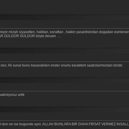
iyor mizah siyasetten, halktan, esnaftan , halkin yasantisindan dogadan esinlenere
SARILAR GÜLDÜR GÜLDÜR böyle devam ….
lur. Ali sunal bunu basarabilen ender onurlu karakterli saatcilarimizdan biridir.
bakmiyoruz artik
ihniyet dun ne ise bugunde ayni. ALLAH BUNLARA BIR DAHA FIRSAT VERMEZ INSAL