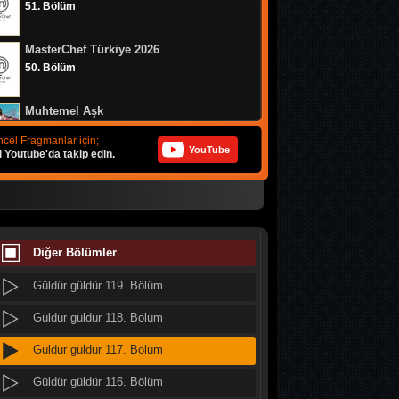
51. Bölüm
Güldür güldür 127. Bölüm
MasterChef Türkiye 2026
Güldür güldür 126. Bölüm
50. Bölüm
Güldür güldür 125. Bölüm
Muhtemel Aşk
Güldür güldür 124. Bölüm
8. Bölüm
cel Fragmanlar için;
YouTube
i Youtube'da takip edin.
Güldür güldür 123. Bölüm
Bizim Evin Halleri
Güldür güldür 122. Bölüm
314. Bölüm
Güldür güldür 121. Bölüm
MasterChef Türkiye 2026
49. Bölüm
Diğer Bölümler
Güldür güldür 120. Bölüm
Güldür güldür 119. Bölüm
Doğanın Kanunu
9. Bölüm
Güldür güldür 118. Bölüm
Güldür güldür 117. Bölüm
MasterChef Türkiye 2026
48. Bölüm
Güldür güldür 116. Bölüm