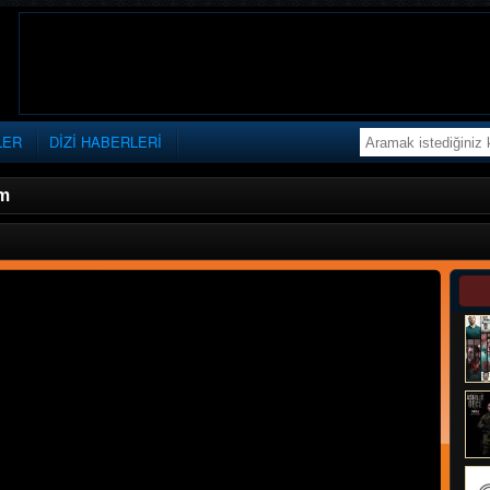
LER
DİZİ HABERLERİ
üm