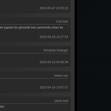
Güldür güldür 65. Bölüm
2023-05-07 23:55:23
Güldür güldür 64. Bölüm
Cok Hizli
Güldür güldür 63. Bölüm
k yapilan bir görseldir ben yerlerinde olsan bu
Güldür güldür 62. Bölüm
2023-04-24 15:27:53
Güldür güldür 61. Bölüm
Immahan kirlangic
Güldür güldür 60. Bölüm
Güldür güldür 59. Bölüm
2023-04-23 04:08:39
Güldür güldür 58. Bölüm
memo can
Güldür güldür 57. Bölüm
Güldür güldür 56. Bölüm
2023-04-16 14:07:57
Güldür güldür 55. Bölüm
yanliz kurt
Güldür güldür 54. Bölüm
LAH.