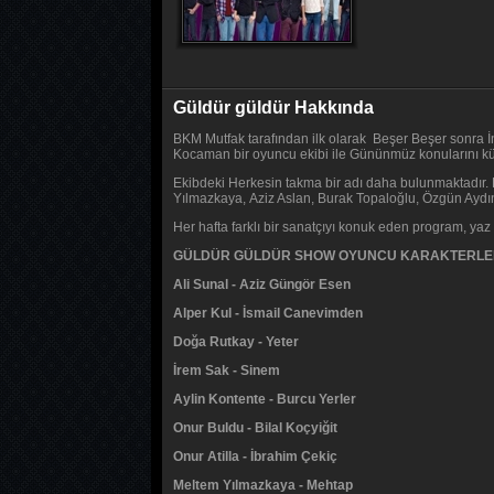
Güldür güldür Hakkında
BKM Mutfak tarafından ilk olarak Beşer Beşer sonra İ
Kocaman bir oyuncu ekibi ile Gününmüz konularını k
Ekibdeki Herkesin takma bir adı daha bulunmaktadır. 
Yılmazkaya, Aziz Aslan, Burak Topaloğlu, Özgün Aydın
Her hafta farklı bir sanatçıyı konuk eden program, ya
GÜLDÜR GÜLDÜR SHOW OYUNCU KARAKTERLE
Ali Sunal - Aziz Güngör Esen
Alper Kul - İsmail Canevimden
Doğa Rutkay - Yeter
İrem Sak - Sinem
Aylin Kontente - Burcu Yerler
Onur Buldu - Bilal Koçyiğit
Onur Atilla - İbrahim Çekiç
Meltem Yılmazkaya - Mehtap