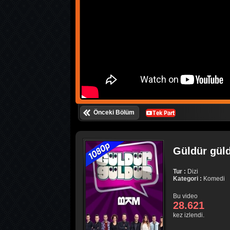
Önceki Bölüm
Güldür güld
Tur :
Dizi
Kategori :
Komedi
Bu video
28.621
kez izlendi.