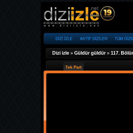
DİZİ İZLE
AKTİF DİZİLER
TÜM DİZİ
Dizi izle
»
Güldür güldür
»
117. Böl
Tek Part