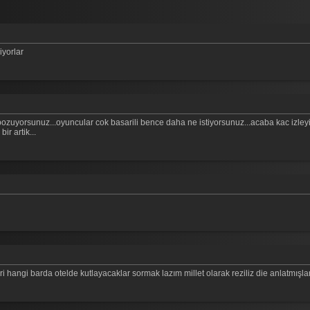
iyorlar
zuyorsunuz...oyuncular cok basarili bence daha ne istiyorsunuz...acaba kac izleyici 
r artik...
 hangi barda otelde kutlayacaklar sormak lazım millet olarak reziliz die anlatmışla