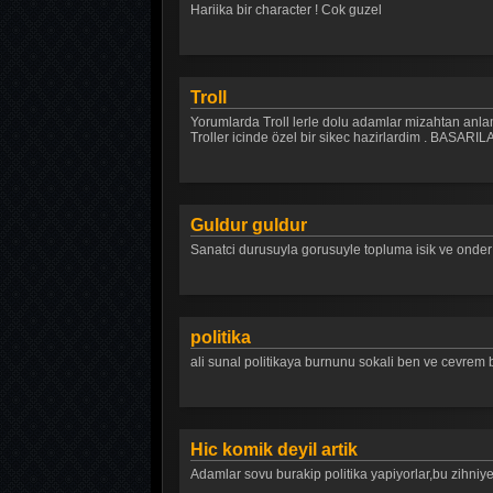
Hariika bir character ! Cok guzel
Troll
Yorumlarda Troll lerle dolu adamlar mizahtan anlam
Troller icinde özel bir sikec hazirlardim . BA
Guldur guldur
Sanatci durusuyla gorusuyle topluma isik ve onder o
politika
ali sunal politikaya burnunu sokali ben ve cevrem 
Hic komik deyil artik
Adamlar sovu burakip politika yapiyorlar,bu z