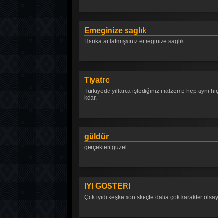
Emeginize saglık
Harika anlatmışşınız emeginize saglık
Tiyatro
Türkiyede yıllarca işlediğiniz malzeme hep aynı hi
kdar.
güldür
gerçekten güzel
İYİ GÖSTERİ
Çok iyidi keşke son skeçte daha çok karakter olsaydı