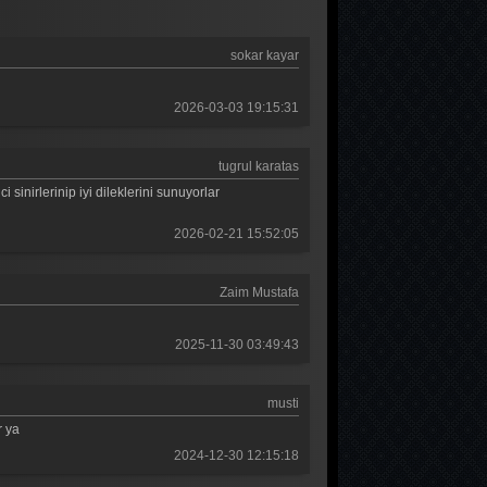
Güldür güldür 90. Bölüm
sokar kayar
Güldür güldür 89. Bölüm
Güldür güldür 88. Bölüm
2026-03-03 19:15:31
Güldür güldür 87. Bölüm
tugrul karatas
Güldür güldür 86. Bölüm
sinirlerinip iyi dileklerini sunuyorlar
Güldür güldür 85. Bölüm
2026-02-21 15:52:05
Güldür güldür 84. Bölüm
Zaim Mustafa
Güldür güldür 83. Bölüm
Güldür güldür 82. Bölüm
2025-11-30 03:49:43
Güldür güldür 81. Bölüm
musti
Güldür güldür 80. Bölüm
r ya
Güldür güldür 79. Bölüm
2024-12-30 12:15:18