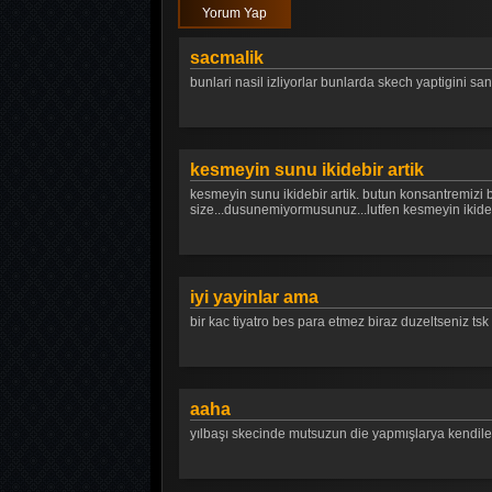
Yorum Yap
sacmalik
bunlari nasil izliyorlar bunlarda skech yaptigini san
kesmeyin sunu ikidebir artik
kesmeyin sunu ikidebir artik. butun konsantremizi bo
size...dusunemiyormusunuz...lutfen kesmeyin ikide bi
iyi yayinlar ama
bir kac tiyatro bes para etmez biraz duzeltseniz tsk
aaha
yılbaşı skecinde mutsuzun die yapmışlarya kendileri