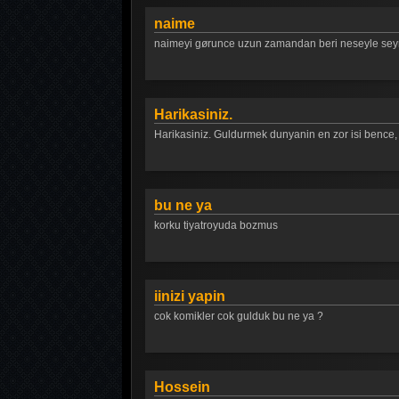
naime
naimeyi gørunce uzun zamandan beri neseyle seyr
Harikasiniz.
Harikasiniz. Guldurmek dunyanin en zor isi bence,
bu ne ya
korku tiyatroyuda bozmus
iinizi yapin
cok komikler cok gulduk bu ne ya ?
Hossein