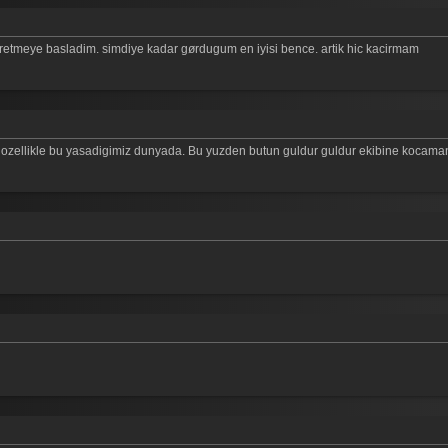
etmeye basladim. simdiye kadar gørdugum en iyisi bence. artik hic kacirmam
 ozellikle bu yasadigimiz dunyada. Bu yuzden butun guldur guldur ekibine kocaman