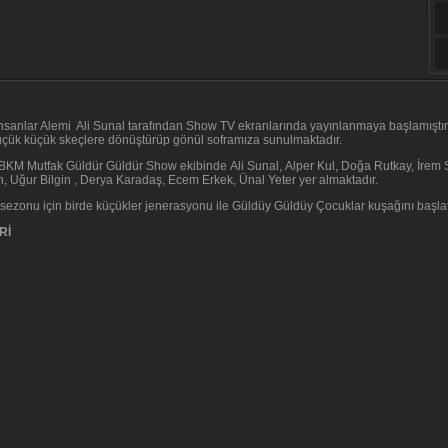
nsanlar Alemi Ali Sunal tarafından Show TV ekranlarında yayınlanmaya başlamıştır.
üçük küçük skeçlere dönüştürüp gönül soframıza sunulmaktadır.
BKM Mutfak Güldür Güldür Show ekibinde Ali Sunal, Alper Kul, Doğa Rutkay, İrem S
, Uğur Bilgin , Derya Karadaş, Ecem Erkek, Ünal Yeter yer almaktadır.
z sezonu için birde küçükler jenerasyonu ile Güldüy Güldüy Çocuklar kuşağını başlat
Rİ