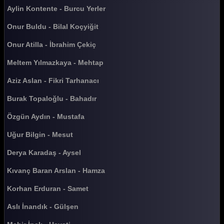
Güldür güldür 413. Bölüm
Aylin Kontente - Burcu Yerler
Güldür güldür 412. Bölüm
Onur Buldu - Bilal Koçyiğit
Güldür güldür 411. Bölüm
Onur Atilla - İbrahim Çekiç
Güldür güldür 410. Bölüm
Meltem Yılmazkaya - Mehtap
Güldür güldür 409. Bölüm
Aziz Aslan - Fikri Tarhanacı
Güldür güldür 408. Bölüm
Burak Topaloğlu - Bahadır
Güldür güldür 407. Bölüm
Özgün Aydın - Mustafa
Güldür güldür 406. Bölüm
Uğur Bilgin - Mesut
Güldür güldür 405. Bölüm
Derya Karadaş - Aysel
Güldür güldür 404. Bölüm
Kıvanç Baran Arslan - Hamza
Güldür güldür 403. Bölüm
Korhan Erduran - Samet
Güldür güldür 402. Bölüm
Aslı İnandık - Gülşen
Güldür güldür 401. Bölüm