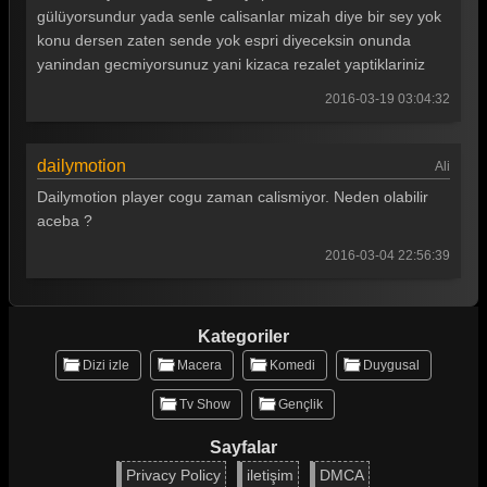
gülüyorsundur yada senle calisanlar mizah diye bir sey yok
Güldür güldür 251. Bölüm
konu dersen zaten sende yok espri diyeceksin onunda
Güldür güldür 250. Bölüm
yanindan gecmiyorsunuz yani kizaca rezalet yaptiklariniz
2016-03-19 03:04:32
Güldür güldür 249. Bölüm
Güldür güldür 248. Bölüm
dailymotion
Ali
Güldür güldür 247. Bölüm
Dailymotion player cogu zaman calismiyor. Neden olabilir
Güldür güldür 246. Bölüm
aceba ?
2016-03-04 22:56:39
Güldür güldür 245. Bölüm
Güldür güldür 244. Bölüm
Kategoriler
Güldür güldür 243. Bölüm
Dizi izle
Macera
Komedi
Duygusal
Güldür güldür 242. Bölüm
Tv Show
Gençlik
Güldür güldür 241. Bölüm
Sayfalar
Güldür güldür 240. Bölüm
Privacy Policy
iletişim
DMCA