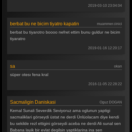
Güldür güldür 264. Bölüm
2019-03-10 23:04:04
Güldür güldür 263. Bölüm
Güldür güldür 262. Bölüm
berbat bu ne bicim tiyatro kapatin
muammer.cinici
berbat bu tiyarotro boooo nefret ettim bunu guldur ne bicim
Güldür güldür 261. Bölüm
tiyaratro
Güldür güldür 260. Bölüm
2019-01-16 12:20:17
Güldür güldür 259. Bölüm
Güldür güldür 258. Bölüm
sa
okan
süper otesı fena kral
Güldür güldür 257. Bölüm
2016-11-05 22:28:22
Güldür güldür 256. Bölüm
Güldür güldür 255. Bölüm
Sacmaligin Daniskasi
Oguz DOGAN
Güldür güldür 254. Bölüm
Kemal Sunali Severdik Seviyoruz ama oglunun yaptigi
sacmaliklari görseydi üstat ne derdi Ünlüolacam diye kendi
Güldür güldür 253. Bölüm
bu sekilde rezl ettigini görseydi aceba ne derdi Ali sunal sen
Güldür güldür 252. Bölüm
Babana layik bir evlat degilsin yaptiklarina ina sen