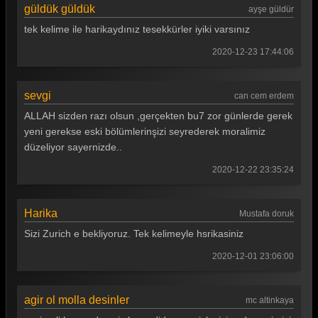
güldük güldük
ayşe güldür
Güldür güldür 288. Bölüm
tek kelime ile harikaydınız tesekkürler iyiki varsınız
Güldür güldür 287. Bölüm
2020-12-23 17:44:06
Güldür güldür 286. Bölüm
sevgi
can cem erdem
Güldür güldür 285. Bölüm
ALLAH sizden razı olsun ,gerçekten bu7 zor günlerde gerek
Güldür güldür 284. Bölüm
yeni gerekse eski bölümlerinşizi seyrederek moralimiz
düzeliyor sayernizde..
Güldür güldür 283. Bölüm
2020-12-22 23:35:24
Güldür güldür 282. Bölüm
Güldür güldür 281. Bölüm
Harika
Mustafa doruk
Güldür güldür 280. Bölüm
Sizi Zurich e bekliyoruz. Tek kelimeyle hsrikasiniz
Güldür güldür 279. Bölüm
2020-12-01 23:06:00
Güldür güldür 278. Bölüm
agir ol molla desinler
mc altinkaya
Güldür güldür 277. Bölüm