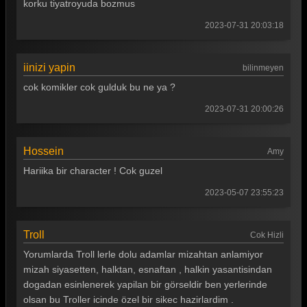
korku tiyatroyuda bozmus
Güldür güldür 363. Bölüm
2023-07-31 20:03:18
Güldür güldür 362. Bölüm
Güldür güldür 361. Bölüm
iinizi yapin
bilinmeyen
cok komikler cok gulduk bu ne ya ?
Güldür güldür 360. Bölüm
2023-07-31 20:00:26
Güldür güldür 359. Bölüm
Güldür güldür 358. Bölüm
Hossein
Amy
Güldür güldür 357. Bölüm
Hariika bir character ! Cok guzel
Güldür güldür 356. Bölüm
2023-05-07 23:55:23
Güldür güldür 355. Bölüm
Troll
Cok Hizli
Güldür güldür 354. Bölüm
Yorumlarda Troll lerle dolu adamlar mizahtan anlamiyor
Güldür güldür 353. Bölüm
mizah siyasetten, halktan, esnaftan , halkin yasantisindan
dogadan esinlenerek yapilan bir görseldir ben yerlerinde
Güldür güldür 352. Bölüm
olsan bu Troller icinde özel bir sikec hazirlardim .