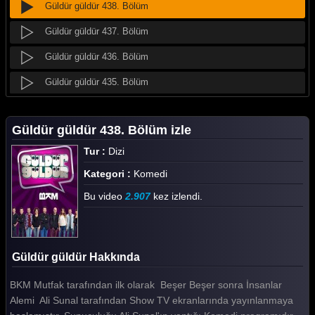
Güldür güldür 438. Bölüm
Güldür güldür 437. Bölüm
Güldür güldür 436. Bölüm
Güldür güldür 435. Bölüm
Güldür güldür 434. Bölüm
Güldür güldür 438. Bölüm izle
Güldür güldür 433. Bölüm
Tur :
Dizi
Güldür güldür 432. Bölüm
Kategori :
Komedi
Güldür güldür 431. Bölüm
Bu video
2.907
kez izlendi.
Güldür güldür 430. Bölüm
Güldür güldür 429. Bölüm
Güldür güldür Hakkında
Güldür güldür 428. Bölüm
BKM Mutfak tarafından ilk olarak Beşer Beşer sonra İnsanlar
Güldür güldür 427. Bölüm
Alemi Ali Sunal tarafından Show TV ekranlarında yayınlanmaya
Güldür güldür 426. Bölüm