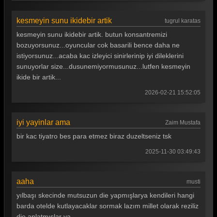
Güldür güldür 388. Bölüm
kesmeyin sunu ikidebir artik
tugrul karatas
Güldür güldür 387. Bölüm
kesmeyin sunu ikidebir artik. butun konsantremizi
Güldür güldür 386. Bölüm
bozuyorsunuz...oyuncular cok basarili bence daha ne
istiyorsunuz...acaba kac izleyici sinirlerinip iyi dileklerini
Güldür güldür 385. Bölüm
sunuyorlar size...dusunemiyormusunuz...lutfen kesmeyin
ikide bir artik...
Güldür güldür 384. Bölüm
2026-02-21 15:52:05
Güldür güldür 383. Bölüm
Güldür güldür 382. Bölüm
iyi yayinlar ama
Zaim Mustafa
Güldür güldür 381. Bölüm
bir kac tiyatro bes para etmez biraz duzeltseniz tsk
Güldür güldür 380. Bölüm
2025-11-30 03:49:43
Güldür güldür 379. Bölüm
aaha
musti
Güldür güldür 378. Bölüm
yılbaşı skecinde mutsuzun die yapmışlarya kendileri hangi
Güldür güldür 377. Bölüm
barda otelde kutlayacaklar sormak lazım millet olarak reziliz
die anlatmışlar ya