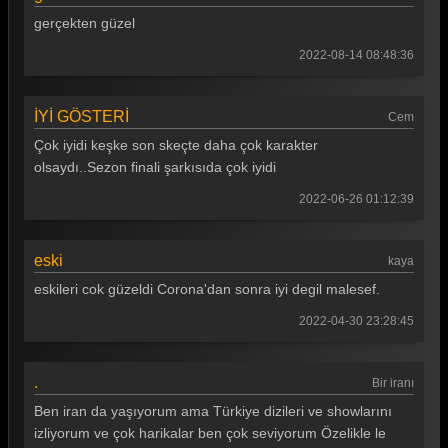
Güldür güldür 326. Bölüm
gerçekten güzel
Güldür güldür 325. Bölüm
2022-08-14 08:48:36
Güldür güldür 324. Bölüm
İYİ GÖSTERİ
Güldür güldür 323. Bölüm
Cem
Çok iyidi keşke son skeçte daha çok karakter
Güldür güldür 322. Bölüm
olsaydı..Sezon finali şarkısıda çok iyidi
Güldür güldür 321. Bölüm
2022-06-26 01:12:39
Güldür güldür 320. Bölüm
eski
Güldür güldür 319. Bölüm
kaya
eskileri cok güzeldi Corona'dan sonra iyi degil malesef.
Güldür güldür 318. Bölüm
2022-04-30 23:28:45
Güldür güldür 317. Bölüm
Güldür güldür 316. Bölüm
.
Bir iranı
Güldür güldür 315. Bölüm
Ben iran da yaşıyorum ama Türkiye dizileri ve showlarını
izliyorum ve çok harikalar ben çok seviyorum Özelikle le
Güldür güldür 314. Bölüm