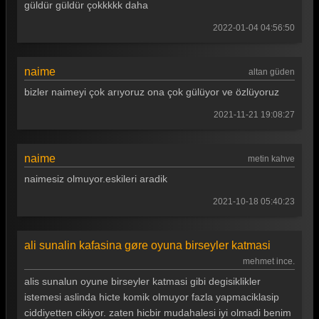
güldür güldür çokkkkk daha
Güldür güldür 313. Bölüm
2022-01-04 04:56:50
Güldür güldür 312. Bölüm
naime
Güldür güldür 311. Bölüm
altan güden
bizler naimeyi çok arıyoruz ona çok gülüyor ve özlüyoruz
Güldür güldür 310. Bölüm
2021-11-21 19:08:27
Güldür güldür 309. Bölüm
Güldür güldür 308. Bölüm
naime
metin kahve
Güldür güldür 307. Bölüm
naimesiz olmuyor.eskileri aradik
Güldür güldür 306. Bölüm
2021-10-18 05:40:23
Güldür güldür 305. Bölüm
ali sunalin kafasina gøre oyuna birseyler katmasi
Güldür güldür 304. Bölüm
mehmet ince.
Güldür güldür 303. Bölüm
alis sunalun oyune birseyler katmasi gibi degisiklikler
istemesi aslinda hicte komik olmuyor fazla yapmaciklasip
Güldür güldür 302. Bölüm
ciddiyetten cikiyor. zaten hicbir mudahalesi iyi olmadi benim