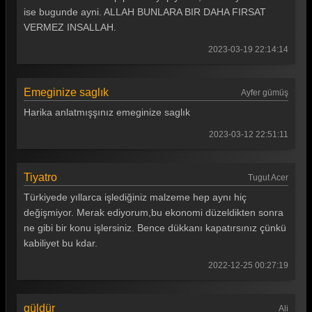
ise bugunde ayni. ALLAH BUNLARA BIR DAHA FIRSAT
Güldür güldür 338. Bölüm
VERMEZ INSALLAH.
Güldür güldür 337. Bölüm
2023-03-19 22:14:14
Güldür güldür 336. Bölüm
Emeginize saglık
Güldür güldür 335. Bölüm
Ayfer gümüş
Harika anlatmışşınız emeginize saglık
Güldür güldür 334. Bölüm
2023-03-12 22:51:11
Güldür güldür 333. Bölüm
Güldür güldür 332. Bölüm
Tiyatro
Tugut Acer
Güldür güldür 331. Bölüm
Türkiyede yıllarca işlediğiniz malzeme hep aynı hiç
değişmiyor. Merak ediyorum,bu ekonomi düzeldikten sonra
Güldür güldür 330. Bölüm
ne gibi bir konu işlersiniz. Bence dükkanı kapatırsınız çünkü
kabiliyet bu kdar.
Güldür güldür 329. Bölüm
2022-12-25 00:27:19
Güldür güldür 328. Bölüm
Güldür güldür 327. Bölüm
güldür
Ali