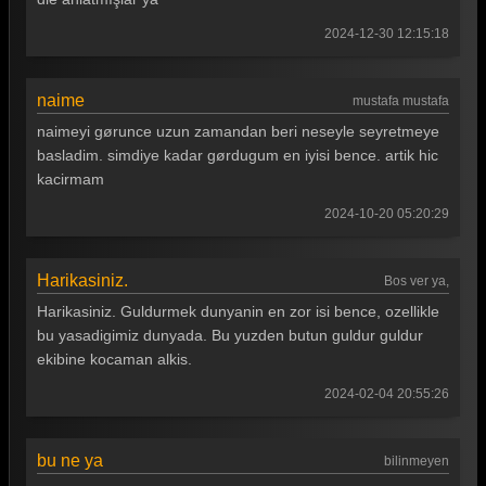
Güldür güldür 376. Bölüm
2024-12-30 12:15:18
Güldür güldür 375. Bölüm
Güldür güldür 374. Bölüm
naime
mustafa mustafa
Güldür güldür 373. Bölüm
naimeyi gørunce uzun zamandan beri neseyle seyretmeye
basladim. simdiye kadar gørdugum en iyisi bence. artik hic
Güldür güldür 372. Bölüm
kacirmam
Güldür güldür 371. Bölüm
2024-10-20 05:20:29
Güldür güldür 370. Bölüm
Güldür güldür 369. Bölüm
Harikasiniz.
Bos ver ya,
Harikasiniz. Guldurmek dunyanin en zor isi bence, ozellikle
Güldür güldür 368. Bölüm
bu yasadigimiz dunyada. Bu yuzden butun guldur guldur
Güldür güldür 367. Bölüm
ekibine kocaman alkis.
Güldür güldür 366. Bölüm
2024-02-04 20:55:26
Güldür güldür 365. Bölüm
bu ne ya
bilinmeyen
Güldür güldür 364. Bölüm