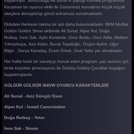
başlamıştır. Sunuculuğu Ali Sunal'ın yaptığı Komedi programıdır.
Kocaman bir oyuncu ekibi ile Gününmüz konularını küçük küçük
Güldür güldür 425. Bölüm
skeçlere dönüştürüp gönül soframıza sunulmaktadır.
Güldür güldür 424. Bölüm
Ekibdeki Herkesin takma bir adı daha bulunmaktadır. BKM Mutfak
Güldür güldür 423. Bölüm
Güldür Güldür Show ekibinde Ali Sunal, Alper Kul, Doğa
Rutkay, İrem Sak, Aylin Kontente, Onur Buldu, Onur Atilla, Meltem
Güldür güldür 422. Bölüm
Yılmazkaya, Aziz Aslan, Burak Topaloğlu, Özgün Aydın, Uğur
Bilgin , Derya Karadaş, Ecem Erkek, Ünal Yeter yer almaktadır.
Güldür güldür 421. Bölüm
Her hafta farklı bir sanatçıyı konuk eden program, yaz sezonu için
Güldür güldür 420. Bölüm
birde küçükler jenerasyonu ile Güldüy Güldüy Çocuklar kuşağını
Güldür güldür 419. Bölüm
başlatmışlardır.
Güldür güldür 418. Bölüm
GÜLDÜR GÜLDÜR SHOW OYUNCU KARAKTERLERİ
Güldür güldür 417. Bölüm
Ali Sunal - Aziz Güngör Esen
Güldür güldür 416. Bölüm
Alper Kul - İsmail Canevimden
Güldür güldür 415. Bölüm
Doğa Rutkay - Yeter
Güldür güldür 414. Bölüm
İrem Sak - Sinem