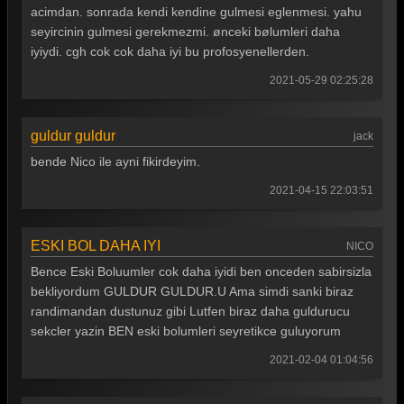
acimdan. sonrada kendi kendine gulmesi eglenmesi. yahu
Güldür güldür 301. Bölüm
seyircinin gulmesi gerekmezmi. ønceki bølumleri daha
Güldür güldür 300. Bölüm
iyiydi. cgh cok cok daha iyi bu profosyenellerden.
Güldür güldür 299. Bölüm
2021-05-29 02:25:28
Güldür güldür 298. Bölüm
guldur guldur
jack
Güldür güldür 297. Bölüm
bende Nico ile ayni fikirdeyim.
Güldür güldür 296. Bölüm
2021-04-15 22:03:51
Güldür güldür 295. Bölüm
Güldür güldür 294. Bölüm
ESKI BOL DAHA IYI
NICO
Bence Eski Boluumler cok daha iyidi ben onceden sabirsizla
Güldür güldür 293. Bölüm
bekliyordum GULDUR GULDUR.U Ama simdi sanki biraz
Güldür güldür 292. Bölüm
randimandan dustunuz gibi Lutfen biraz daha guldurucu
sekcler yazin BEN eski bolumleri seyretikce guluyorum
Güldür güldür 291. Bölüm
2021-02-04 01:04:56
Güldür güldür 290. Bölüm
Güldür güldür 289. Bölüm