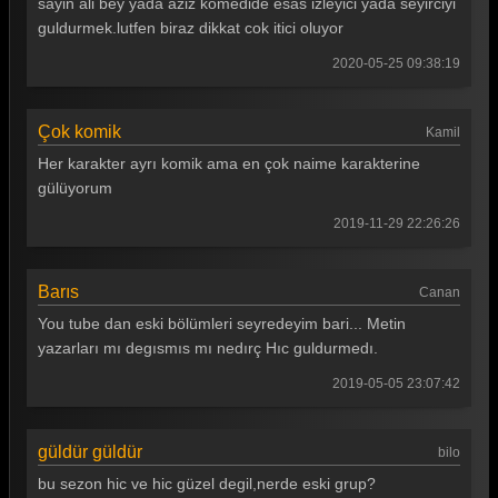
sayin ali bey yada aziz komedide esas izleyici yada seyirciyi
Güldür güldür 276. Bölüm
guldurmek.lutfen biraz dikkat cok itici oluyor
Güldür güldür 275. Bölüm
2020-05-25 09:38:19
Güldür güldür 274. Bölüm
Çok komik
Kamil
Güldür güldür 273. Bölüm
Her karakter ayrı komik ama en çok naime karakterine
Güldür güldür 272. Bölüm
gülüyorum
Güldür güldür 271. Bölüm
2019-11-29 22:26:26
Güldür güldür 270. Bölüm
Barıs
Canan
Güldür güldür 269. Bölüm
You tube dan eski bölümleri seyredeyim bari... Metin
Güldür güldür 268. Bölüm
yazarları mı degısmıs mı nedırç Hıc guldurmedı.
Güldür güldür 267. Bölüm
2019-05-05 23:07:42
Güldür güldür 266. Bölüm
güldür güldür
bilo
Güldür güldür 265. Bölüm
bu sezon hic ve hic güzel degil,nerde eski grup?