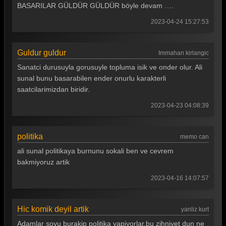
Güldür güldür 351. Bölüm
BASARILAR GÜLDÜR GÜLDÜR böyle devam ….
Güldür güldür 350. Bölüm
2023-04-24 15:27:53
Güldür güldür 349. Bölüm
Guldur guldur
Immahan kirlangic
Güldür güldür 348. Bölüm
Sanatci durusuyla gorusuyle topluma isik ve onder olur. Ali
Güldür güldür 347. Bölüm
sunal bunu basarabilen ender onurlu karakterli
saatcilarimizdan biridir.
Güldür güldür 346. Bölüm
2023-04-23 04:08:39
Güldür güldür 345. Bölüm
Güldür güldür 344. Bölüm
politika
memo can
Güldür güldür 343. Bölüm
ali sunal politikaya burnunu sokali ben ve cevrem
bakmiyoruz artik
Güldür güldür 342. Bölüm
2023-04-16 14:07:57
Güldür güldür 341. Bölüm
Güldür güldür 340. Bölüm
Hic komik deyil artik
yanliz kurt
Güldür güldür 339. Bölüm
Adamlar sovu burakip politika yapiyorlar,bu zihniyet dun ne