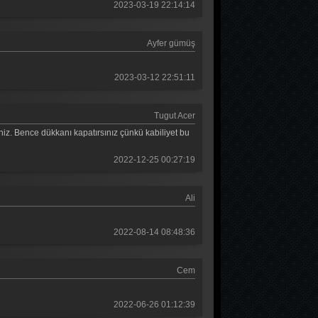
2023-03-19 22:14:14
Güldür güldür 293. Bölüm
Güldür güldür 292. Bölüm
Ayfer gümüş
Güldür güldür 291. Bölüm
2023-03-12 22:51:11
Güldür güldür 290. Bölüm
Güldür güldür 289. Bölüm
Tugut Acer
niz. Bence dükkanı kapatırsınız çünkü kabiliyet bu
Güldür güldür 288. Bölüm
Güldür güldür 287. Bölüm
2022-12-25 00:27:19
Güldür güldür 286. Bölüm
Ali
Güldür güldür 285. Bölüm
2022-08-14 08:48:36
Güldür güldür 284. Bölüm
Güldür güldür 283. Bölüm
Cem
Güldür güldür 282. Bölüm
2022-06-26 01:12:39
Güldür güldür 281. Bölüm