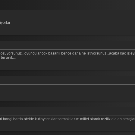
iyorlar
zuyorsunuz...oyuncular cok basarili bence daha ne istiyorsunuz...acaba kac izleyici 
r artik...
 hangi barda otelde kutlayacaklar sormak lazım millet olarak reziliz die anlatmışla