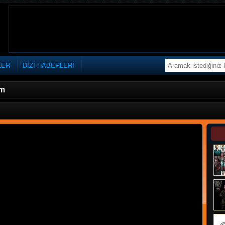
LER
DİZİ HABERLERİ
üm