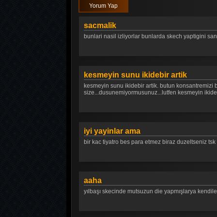
Yorum Yap
sacmalik
bunlari nasil izliyorlar bunlarda skech yaptigini san
kesmeyin sunu ikidebir artik
kesmeyin sunu ikidebir artik. butun konsantremizi bo
size...dusunemiyormusunuz...lutfen kesmeyin ikide bi
iyi yayinlar ama
bir kac tiyatro bes para etmez biraz duzeltseniz tsk
aaha
yılbaşı skecinde mutsuzun die yapmışlarya kendileri