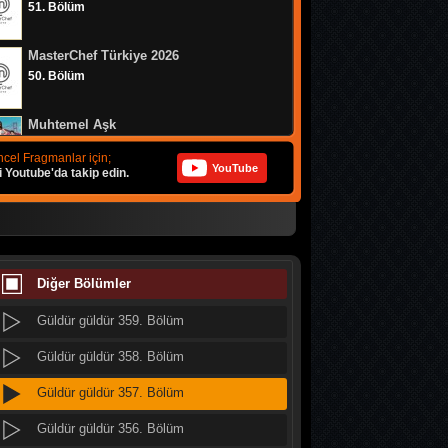
51. Bölüm
Güldür güldür 367. Bölüm
MasterChef Türkiye 2026
Güldür güldür 366. Bölüm
50. Bölüm
Güldür güldür 365. Bölüm
Muhtemel Aşk
Güldür güldür 364. Bölüm
8. Bölüm
cel Fragmanlar için;
YouTube
i Youtube'da takip edin.
Güldür güldür 363. Bölüm
Bizim Evin Halleri
Güldür güldür 362. Bölüm
314. Bölüm
Güldür güldür 361. Bölüm
MasterChef Türkiye 2026
49. Bölüm
Diğer Bölümler
Güldür güldür 360. Bölüm
Güldür güldür 359. Bölüm
Doğanın Kanunu
9. Bölüm
Güldür güldür 358. Bölüm
Güldür güldür 357. Bölüm
MasterChef Türkiye 2026
48. Bölüm
Güldür güldür 356. Bölüm