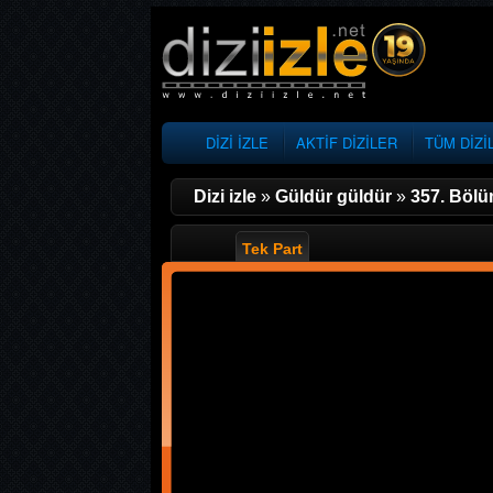
DİZİ İZLE
AKTİF DİZİLER
TÜM DİZİ
Dizi izle
»
Güldür güldür
»
357. Böl
Tek Part