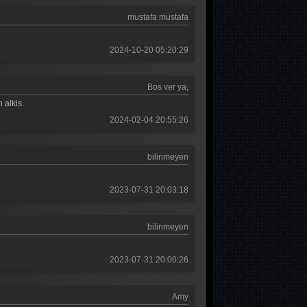
Güldür güldür 318. Bölüm
mustafa mustafa
Güldür güldür 317. Bölüm
2024-10-20 05:20:29
Güldür güldür 316. Bölüm
Güldür güldür 315. Bölüm
Bos ver ya,
Güldür güldür 314. Bölüm
 alkis.
2024-02-04 20:55:26
Güldür güldür 313. Bölüm
Güldür güldür 312. Bölüm
bilinmeyen
Güldür güldür 311. Bölüm
2023-07-31 20:03:18
Güldür güldür 310. Bölüm
Güldür güldür 309. Bölüm
bilinmeyen
Güldür güldür 308. Bölüm
2023-07-31 20:00:26
Güldür güldür 307. Bölüm
Amy
Güldür güldür 306. Bölüm