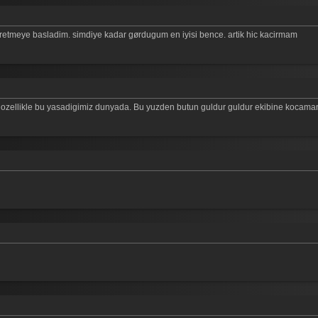
etmeye basladim. simdiye kadar gørdugum en iyisi bence. artik hic kacirmam
 ozellikle bu yasadigimiz dunyada. Bu yuzden butun guldur guldur ekibine kocaman