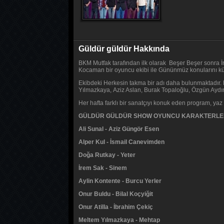
Güldür güldür Hakkında
BKM Mutfak tarafından ilk olarak Beşer Beşer sonra İ
Kocaman bir oyuncu ekibi ile Gününmüz konularını k
Ekibdeki Herkesin takma bir adı daha bulunmaktadır. 
Yılmazkaya, Aziz Aslan, Burak Topaloğlu, Özgün Aydın
Her hafta farklı bir sanatçıyı konuk eden program, ya
GÜLDÜR GÜLDÜR SHOW OYUNCU KARAKTERLE
Ali Sunal - Aziz Güngör Esen
Alper Kul - İsmail Canevimden
Doğa Rutkay - Yeter
İrem Sak - Sinem
Aylin Kontente - Burcu Yerler
Onur Buldu - Bilal Koçyiğit
Onur Atilla - İbrahim Çekiç
Meltem Yılmazkaya - Mehtap