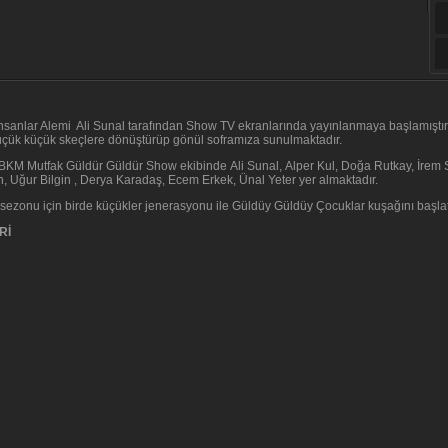
nsanlar Alemi Ali Sunal tarafından Show TV ekranlarında yayınlanmaya başlamıştır.
üçük küçük skeçlere dönüştürüp gönül soframıza sunulmaktadır.
BKM Mutfak Güldür Güldür Show ekibinde Ali Sunal, Alper Kul, Doğa Rutkay, İrem S
, Uğur Bilgin , Derya Karadaş, Ecem Erkek, Ünal Yeter yer almaktadır.
z sezonu için birde küçükler jenerasyonu ile Güldüy Güldüy Çocuklar kuşağını başlat
Rİ