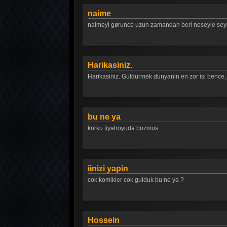
naime
naimeyi gørunce uzun zamandan beri neseyle seyr
Harikasiniz.
Harikasiniz. Guldurmek dunyanin en zor isi bence,
bu ne ya
korku tiyatroyuda bozmus
iinizi yapin
cok komikler cok gulduk bu ne ya ?
Hossein