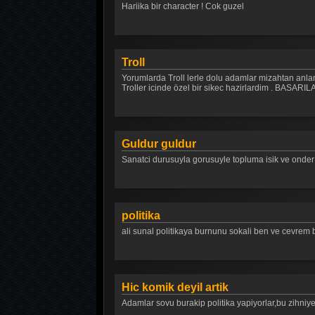
Hariika bir character ! Cok guzel
Troll
Yorumlarda Troll lerle dolu adamlar mizahtan anlam
Troller icinde özel bir sikec hazirlardim . BA
Guldur guldur
Sanatci durusuyla gorusuyle topluma isik ve onder o
politika
ali sunal politikaya burnunu sokali ben ve cevrem 
Hic komik deyil artik
Adamlar sovu burakip politika yapiyorlar,bu z