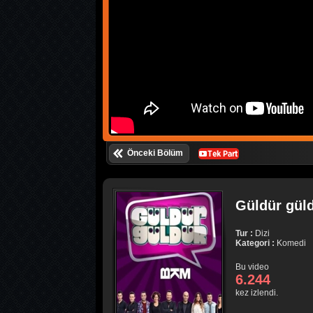
Önceki Bölüm
Güldür güld
Tur :
Dizi
Kategori :
Komedi
Bu video
6.244
kez izlendi.