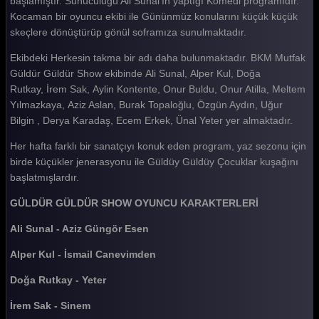
başlamıştır. Sunuculuğu Ali Sunal'ın yaptığı Komedi programıdır.
Kocaman bir oyuncu ekibi ile Gününmüz konularını küçük küçük
Güldür güldür 378. Bölüm
skeçlere dönüştürüp gönül soframıza sunulmaktadır.
Güldür güldür 377. Bölüm
Ekibdeki Herkesin takma bir adı daha bulunmaktadır. BKM Mutfak
Güldür güldür 376. Bölüm
Güldür Güldür Show ekibinde Ali Sunal, Alper Kul, Doğa
Rutkay, İrem Sak, Aylin Kontente, Onur Buldu, Onur Atilla, Meltem
Güldür güldür 375. Bölüm
Yılmazkaya, Aziz Aslan, Burak Topaloğlu, Özgün Aydın, Uğur
Bilgin , Derya Karadaş, Ecem Erkek, Ünal Yeter yer almaktadır.
Güldür güldür 374. Bölüm
Her hafta farklı bir sanatçıyı konuk eden program, yaz sezonu için
Güldür güldür 373. Bölüm
birde küçükler jenerasyonu ile Güldüy Güldüy Çocuklar kuşağını
Güldür güldür 372. Bölüm
başlatmışlardır.
Güldür güldür 371. Bölüm
GÜLDÜR GÜLDÜR SHOW OYUNCU KARAKTERLERİ
Güldür güldür 370. Bölüm
Ali Sunal - Aziz Güngör Esen
Güldür güldür 369. Bölüm
Alper Kul - İsmail Canevimden
Güldür güldür 368. Bölüm
Doğa Rutkay - Yeter
Güldür güldür 367. Bölüm
İrem Sak - Sinem