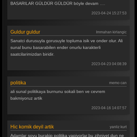
Güldür güldür 304. Bölüm
BASARILAR GÜLDÜR GÜLDÜR böyle devam ….
Güldür güldür 303. Bölüm
2023-04-24 15:27:53
Güldür güldür 302. Bölüm
Guldur guldur
Immahan kirlangic
Güldür güldür 301. Bölüm
Sanatci durusuyla gorusuyle topluma isik ve onder olur. Ali
Güldür güldür 300. Bölüm
sunal bunu basarabilen ender onurlu karakterli
saatcilarimizdan biridir.
Güldür güldür 299. Bölüm
2023-04-23 04:08:39
Güldür güldür 298. Bölüm
Güldür güldür 297. Bölüm
politika
memo can
Güldür güldür 296. Bölüm
ali sunal politikaya burnunu sokali ben ve cevrem
bakmiyoruz artik
Güldür güldür 295. Bölüm
2023-04-16 14:07:57
Güldür güldür 294. Bölüm
Güldür güldür 293. Bölüm
Hic komik deyil artik
yanliz kurt
Güldür güldür 292. Bölüm
Adamlar sovu burakip politika yapiyorlar,bu zihniyet dun ne