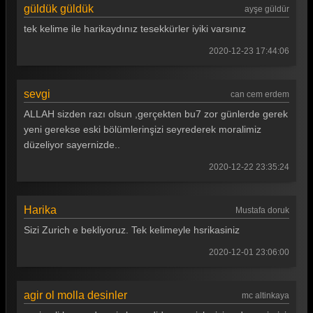
güldük güldük
ayşe güldür
Güldür güldür 241. Bölüm
tek kelime ile harikaydınız tesekkürler iyiki varsınız
Güldür güldür 240. Bölüm
2020-12-23 17:44:06
Güldür güldür 239. Bölüm
sevgi
can cem erdem
Güldür güldür 238. Bölüm
ALLAH sizden razı olsun ,gerçekten bu7 zor günlerde gerek
Güldür güldür 237. Bölüm
yeni gerekse eski bölümlerinşizi seyrederek moralimiz
düzeliyor sayernizde..
Güldür güldür 236. Bölüm
2020-12-22 23:35:24
Güldür güldür 235. Bölüm
Güldür güldür 234. Bölüm
Harika
Mustafa doruk
Güldür güldür 233. Bölüm
Sizi Zurich e bekliyoruz. Tek kelimeyle hsrikasiniz
Güldür güldür 232. Bölüm
2020-12-01 23:06:00
Güldür güldür 231. Bölüm
agir ol molla desinler
mc altinkaya
Güldür güldür 230. Bölüm