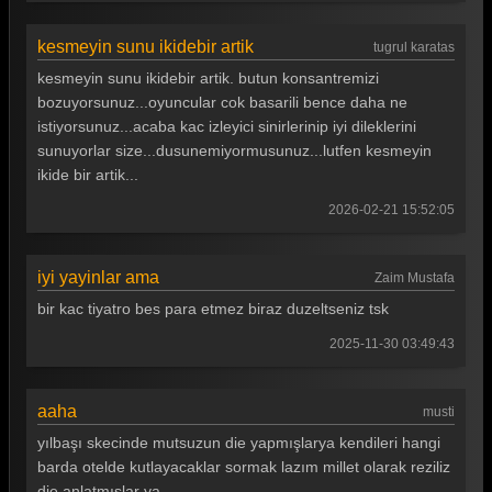
Güldür güldür 341. Bölüm
kesmeyin sunu ikidebir artik
tugrul karatas
Güldür güldür 340. Bölüm
kesmeyin sunu ikidebir artik. butun konsantremizi
Güldür güldür 339. Bölüm
bozuyorsunuz...oyuncular cok basarili bence daha ne
istiyorsunuz...acaba kac izleyici sinirlerinip iyi dileklerini
Güldür güldür 338. Bölüm
sunuyorlar size...dusunemiyormusunuz...lutfen kesmeyin
ikide bir artik...
Güldür güldür 337. Bölüm
2026-02-21 15:52:05
Güldür güldür 336. Bölüm
Güldür güldür 335. Bölüm
iyi yayinlar ama
Zaim Mustafa
Güldür güldür 334. Bölüm
bir kac tiyatro bes para etmez biraz duzeltseniz tsk
Güldür güldür 333. Bölüm
2025-11-30 03:49:43
Güldür güldür 332. Bölüm
aaha
musti
Güldür güldür 331. Bölüm
yılbaşı skecinde mutsuzun die yapmışlarya kendileri hangi
Güldür güldür 330. Bölüm
barda otelde kutlayacaklar sormak lazım millet olarak reziliz
die anlatmışlar ya