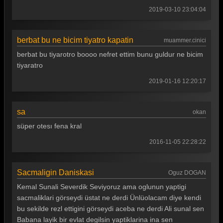
Güldür güldür 217. Bölüm
2019-03-10 23:04:04
Güldür güldür 216. Bölüm
Güldür güldür 215. Bölüm
berbat bu ne bicim tiyatro kapatin
muammer.cinici
berbat bu tiyarotro boooo nefret ettim bunu guldur ne bicim
Güldür güldür 214. Bölüm
tiyaratro
Güldür güldür 213. Bölüm
2019-01-16 12:20:17
Güldür güldür 212. Bölüm
Güldür güldür 211. Bölüm
sa
okan
süper otesı fena kral
Güldür güldür 210. Bölüm
2016-11-05 22:28:22
Güldür güldür 209. Bölüm
Güldür güldür 208. Bölüm
Sacmaligin Daniskasi
Oguz DOGAN
Güldür güldür 207. Bölüm
Kemal Sunali Severdik Seviyoruz ama oglunun yaptigi
sacmaliklari görseydi üstat ne derdi Ünlüolacam diye kendi
Güldür güldür 206. Bölüm
bu sekilde rezl ettigini görseydi aceba ne derdi Ali sunal sen
Güldür güldür 205. Bölüm
Babana layik bir evlat degilsin yaptiklarina ina sen