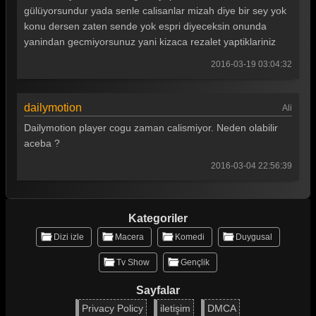
gülüyorsundur yada senle calisanlar mizah diye bir sey yok
Güldür güldür 204. Bölüm
konu dersen zaten sende yok espri diyeceksin onunda
Güldür güldür 203. Bölüm
yanindan gecmiyorsunuz yani kizaca rezalet yaptiklariniz
2016-03-19 03:04:32
Güldür güldür 202. Bölüm
Güldür güldür 201. Bölüm
dailymotion
Ali
Güldür güldür 200. Bölüm
Dailymotion player cogu zaman calismiyor. Neden olabilir
Güldür güldür 199. Bölüm
aceba ?
2016-03-04 22:56:39
Güldür güldür 198. Bölüm
Güldür güldür 197. Bölüm
Kategoriler
Güldür güldür 196. Bölüm
Dizi izle
Macera
Komedi
Duygusal
Güldür güldür 195. Bölüm
Tv Show
Gençlik
Güldür güldür 194. Bölüm
Sayfalar
Güldür güldür 193. Bölüm
Privacy Policy
iletişim
DMCA