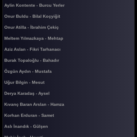
Güldür güldür 366. Bölüm
Aylin Kontente - Burcu Yerler
Güldür güldür 365. Bölüm
Onur Buldu - Bilal Koçyiğit
Güldür güldür 364. Bölüm
Onur Atilla - İbrahim Çekiç
Güldür güldür 363. Bölüm
Meltem Yılmazkaya - Mehtap
Güldür güldür 362. Bölüm
Aziz Aslan - Fikri Tarhanacı
Güldür güldür 361. Bölüm
Burak Topaloğlu - Bahadır
Güldür güldür 360. Bölüm
Özgün Aydın - Mustafa
Güldür güldür 359. Bölüm
Uğur Bilgin - Mesut
Güldür güldür 358. Bölüm
Derya Karadaş - Aysel
Güldür güldür 357. Bölüm
Kıvanç Baran Arslan - Hamza
Güldür güldür 356. Bölüm
Korhan Erduran - Samet
Güldür güldür 355. Bölüm
Aslı İnandık - Gülşen
Güldür güldür 354. Bölüm