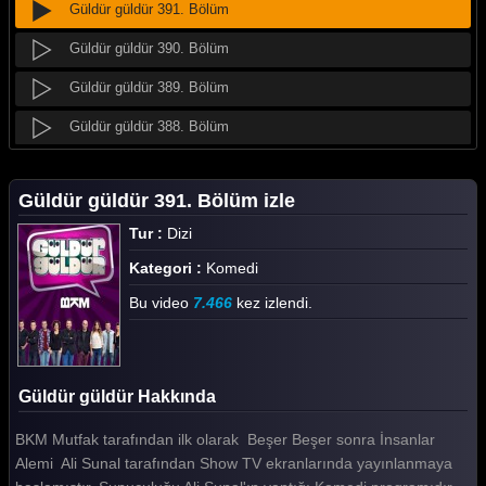
Güldür güldür 391. Bölüm
Güldür güldür 390. Bölüm
Güldür güldür 389. Bölüm
Güldür güldür 388. Bölüm
Güldür güldür 387. Bölüm
Güldür güldür 391. Bölüm izle
Güldür güldür 386. Bölüm
Tur :
Dizi
Güldür güldür 385. Bölüm
Kategori :
Komedi
Güldür güldür 384. Bölüm
Bu video
7.466
kez izlendi.
Güldür güldür 383. Bölüm
Güldür güldür 382. Bölüm
Güldür güldür Hakkında
Güldür güldür 381. Bölüm
BKM Mutfak tarafından ilk olarak Beşer Beşer sonra İnsanlar
Güldür güldür 380. Bölüm
Alemi Ali Sunal tarafından Show TV ekranlarında yayınlanmaya
Güldür güldür 379. Bölüm