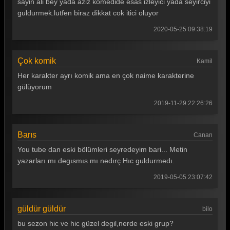
sayin ali bey yada aziz komedide esas izleyici yada seyirciyi
Güldür güldür 229. Bölüm
guldurmek.lutfen biraz dikkat cok itici oluyor
Güldür güldür 228. Bölüm
2020-05-25 09:38:19
Güldür güldür 227. Bölüm
Çok komik
Kamil
Güldür güldür 226. Bölüm
Her karakter ayrı komik ama en çok naime karakterine
Güldür güldür 225. Bölüm
gülüyorum
Güldür güldür 224. Bölüm
2019-11-29 22:26:26
Güldür güldür 223. Bölüm
Barıs
Canan
Güldür güldür 222. Bölüm
You tube dan eski bölümleri seyredeyim bari... Metin
Güldür güldür 221. Bölüm
yazarları mı degısmıs mı nedırç Hıc guldurmedı.
Güldür güldür 220. Bölüm
2019-05-05 23:07:42
Güldür güldür 219. Bölüm
güldür güldür
bilo
Güldür güldür 218. Bölüm
bu sezon hic ve hic güzel degil,nerde eski grup?