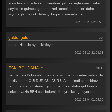
acimdan. sonrada kendi kendine gulmesi eglenmesi. yahu
Güldür güldür 254. Bölüm
seyircinin gulmesi gerekmezmi. ønceki bølumleri daha
Güldür güldür 253. Bölüm
iyiydi. cgh cok cok daha iyi bu profosyenellerden.
Güldür güldür 252. Bölüm
2021-05-29 02:25:28
Güldür güldür 251. Bölüm
guldur guldur
jack
Güldür güldür 250. Bölüm
bende Nico ile ayni fikirdeyim.
Güldür güldür 249. Bölüm
2021-04-15 22:03:51
Güldür güldür 248. Bölüm
Güldür güldür 247. Bölüm
ESKI BOL DAHA IYI
NICO
Bence Eski Boluumler cok daha iyidi ben onceden sabirsizla
Güldür güldür 246. Bölüm
bekliyordum GULDUR GULDUR.U Ama simdi sanki biraz
Güldür güldür 245. Bölüm
randimandan dustunuz gibi Lutfen biraz daha guldurucu
sekcler yazin BEN eski bolumleri seyretikce guluyorum
Güldür güldür 244. Bölüm
2021-02-04 01:04:56
Güldür güldür 243. Bölüm
Güldür güldür 242. Bölüm