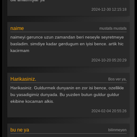
Güldür güldür 329. Bölüm
2024-12-30 12:15:18
Güldür güldür 328. Bölüm
Güldür güldür 327. Bölüm
naime
mustafa mustafa
Güldür güldür 326. Bölüm
naimeyi gørunce uzun zamandan beri neseyle seyretmeye
basladim. simdiye kadar gørdugum en iyisi bence. artik hic
Güldür güldür 325. Bölüm
kacirmam
Güldür güldür 324. Bölüm
2024-10-20 05:20:29
Güldür güldür 323. Bölüm
Güldür güldür 322. Bölüm
Harikasiniz.
Bos ver ya,
Harikasiniz. Guldurmek dunyanin en zor isi bence, ozellikle
Güldür güldür 321. Bölüm
bu yasadigimiz dunyada. Bu yuzden butun guldur guldur
Güldür güldür 320. Bölüm
ekibine kocaman alkis.
Güldür güldür 319. Bölüm
2024-02-04 20:55:26
Güldür güldür 318. Bölüm
bu ne ya
bilinmeyen
Güldür güldür 317. Bölüm