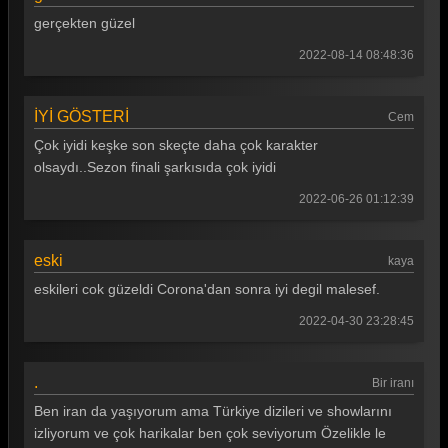
Güldür güldür 279. Bölüm
gerçekten güzel
Güldür güldür 278. Bölüm
2022-08-14 08:48:36
Güldür güldür 277. Bölüm
İYİ GÖSTERİ
Güldür güldür 276. Bölüm
Cem
Çok iyidi keşke son skeçte daha çok karakter
Güldür güldür 275. Bölüm
olsaydı..Sezon finali şarkısıda çok iyidi
Güldür güldür 274. Bölüm
2022-06-26 01:12:39
Güldür güldür 273. Bölüm
eski
Güldür güldür 272. Bölüm
kaya
eskileri cok güzeldi Corona'dan sonra iyi degil malesef.
Güldür güldür 271. Bölüm
2022-04-30 23:28:45
Güldür güldür 270. Bölüm
Güldür güldür 269. Bölüm
.
Bir iranı
Güldür güldür 268. Bölüm
Ben iran da yaşıyorum ama Türkiye dizileri ve showlarını
izliyorum ve çok harikalar ben çok seviyorum Özelikle le
Güldür güldür 267. Bölüm