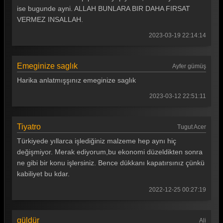
ise bugunde ayni. ALLAH BUNLARA BIR DAHA FIRSAT
Güldür güldür 291. Bölüm
VERMEZ INSALLAH.
Güldür güldür 290. Bölüm
2023-03-19 22:14:14
Güldür güldür 289. Bölüm
Emeginize saglık
Güldür güldür 288. Bölüm
Ayfer gümüş
Harika anlatmışşınız emeginize saglık
Güldür güldür 287. Bölüm
2023-03-12 22:51:11
Güldür güldür 286. Bölüm
Güldür güldür 285. Bölüm
Tiyatro
Tugut Acer
Güldür güldür 284. Bölüm
Türkiyede yıllarca işlediğiniz malzeme hep aynı hiç
değişmiyor. Merak ediyorum,bu ekonomi düzeldikten sonra
Güldür güldür 283. Bölüm
ne gibi bir konu işlersiniz. Bence dükkanı kapatırsınız çünkü
kabiliyet bu kdar.
Güldür güldür 282. Bölüm
2022-12-25 00:27:19
Güldür güldür 281. Bölüm
Güldür güldür 280. Bölüm
güldür
Ali