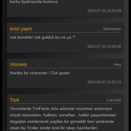
korku tiyatroyuda bozmus
Güldür güldür 316. Bölüm
2023-07-31 20:03:18
Güldür güldür 315. Bölüm
Güldür güldür 314. Bölüm
iinizi yapin
bilinmeyen
cok komikler cok gulduk bu ne ya ?
Güldür güldür 313. Bölüm
2023-07-31 20:00:26
Güldür güldür 312. Bölüm
Güldür güldür 311. Bölüm
Hossein
Amy
Güldür güldür 310. Bölüm
Hariika bir character ! Cok guzel
Güldür güldür 309. Bölüm
2023-05-07 23:55:23
Güldür güldür 308. Bölüm
Troll
Cok Hizli
Güldür güldür 307. Bölüm
Yorumlarda Troll lerle dolu adamlar mizahtan anlamiyor
Güldür güldür 306. Bölüm
mizah siyasetten, halktan, esnaftan , halkin yasantisindan
dogadan esinlenerek yapilan bir görseldir ben yerlerinde
Güldür güldür 305. Bölüm
olsan bu Troller icinde özel bir sikec hazirlardim .