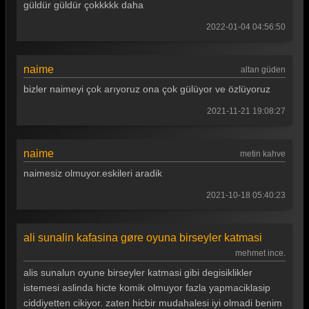
güldür güldür çokkkkk daha
Güldür güldür 266. Bölüm
2022-01-04 04:56:50
Güldür güldür 265. Bölüm
naime
Güldür güldür 264. Bölüm
altan güden
bizler naimeyi çok arıyoruz ona çok gülüyor ve özlüyoruz
Güldür güldür 263. Bölüm
2021-11-21 19:08:27
Güldür güldür 262. Bölüm
Güldür güldür 261. Bölüm
naime
metin kahve
Güldür güldür 260. Bölüm
naimesiz olmuyor.eskileri aradik
Güldür güldür 259. Bölüm
2021-10-18 05:40:23
Güldür güldür 258. Bölüm
ali sunalin kafasina gøre oyuna birseyler katmasi
Güldür güldür 257. Bölüm
mehmet ince.
Güldür güldür 256. Bölüm
alis sunalun oyune birseyler katmasi gibi degisiklikler
istemesi aslinda hicte komik olmuyor fazla yapmaciklasip
Güldür güldür 255. Bölüm
ciddiyetten cikiyor. zaten hicbir mudahalesi iyi olmadi benim