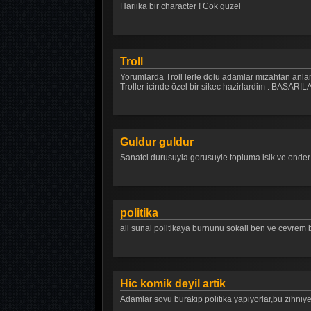
Hariika bir character ! Cok guzel
Troll
Yorumlarda Troll lerle dolu adamlar mizahtan anlam
Troller icinde özel bir sikec hazirlardim . BA
Guldur guldur
Sanatci durusuyla gorusuyle topluma isik ve onder o
politika
ali sunal politikaya burnunu sokali ben ve cevrem 
Hic komik deyil artik
Adamlar sovu burakip politika yapiyorlar,bu z