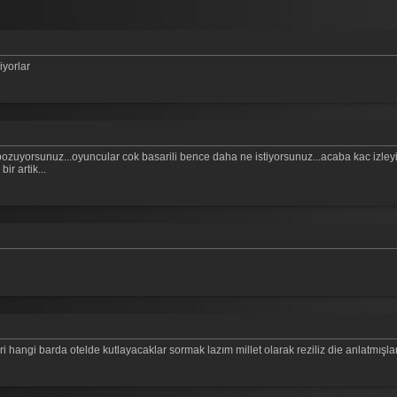
iyorlar
zuyorsunuz...oyuncular cok basarili bence daha ne istiyorsunuz...acaba kac izleyici 
r artik...
 hangi barda otelde kutlayacaklar sormak lazım millet olarak reziliz die anlatmışla