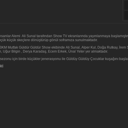
nsanlar Alemi Ali Sunal tarafından Show TV ekranlarında yayınlanmaya başlamıştır.
üçük küçük skeçlere dönüştürüp gönül soframıza sunulmaktadır.
BKM Mutfak Güldür Güldür Show ekibinde Ali Sunal, Alper Kul, Doğa Rutkay, İrem S
, Uğur Bilgin , Derya Karadaş, Ecem Erkek, Ünal Yeter yer almaktadır.
z sezonu için birde küçükler jenerasyonu ile Güldüy Güldüy Çocuklar kuşağını başlat
Rİ