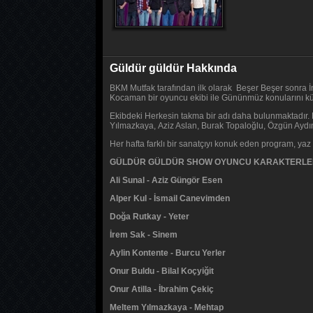
Güldür güldür Hakkında
BKM Mutfak tarafından ilk olarak Beşer Beşer sonra İ
Kocaman bir oyuncu ekibi ile Gününmüz konularını k
Ekibdeki Herkesin takma bir adı daha bulunmaktadır. 
Yılmazkaya, Aziz Aslan, Burak Topaloğlu, Özgün Aydın
Her hafta farklı bir sanatçıyı konuk eden program, ya
GÜLDÜR GÜLDÜR SHOW OYUNCU KARAKTERLE
Ali Sunal - Aziz Güngör Esen
Alper Kul - İsmail Canevimden
Doğa Rutkay - Yeter
İrem Sak - Sinem
Aylin Kontente - Burcu Yerler
Onur Buldu - Bilal Koçyiğit
Onur Atilla - İbrahim Çekiç
Meltem Yılmazkaya - Mehtap