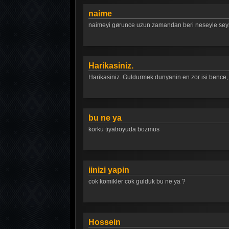
naime
naimeyi gørunce uzun zamandan beri neseyle seyr
Harikasiniz.
Harikasiniz. Guldurmek dunyanin en zor isi bence,
bu ne ya
korku tiyatroyuda bozmus
iinizi yapin
cok komikler cok gulduk bu ne ya ?
Hossein