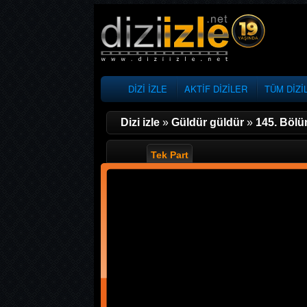
DİZİ İZLE
AKTİF DİZİLER
TÜM DİZİ
Dizi izle
»
Güldür güldür
»
145. Böl
Tek Part