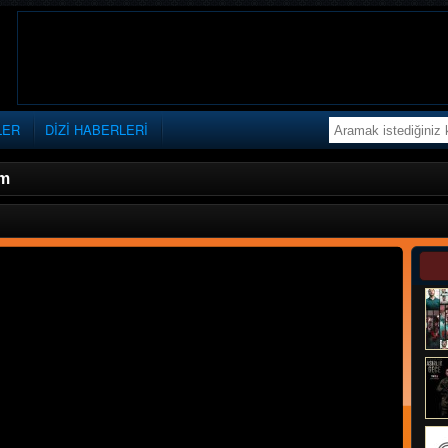
LER
DİZİ HABERLERİ
üm