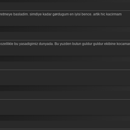
etmeye basladim. simdiye kadar gørdugum en iyisi bence. artik hic kacirmam
 ozellikle bu yasadigimiz dunyada. Bu yuzden butun guldur guldur ekibine kocaman