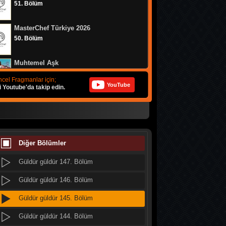
51. Bölüm
Güldür güldür 155. Bölüm
MasterChef Türkiye 2026
Güldür güldür 154. Bölüm
50. Bölüm
Güldür güldür 153. Bölüm
Muhtemel Aşk
Güldür güldür 152. Bölüm
8. Bölüm
cel Fragmanlar için;
YouTube
i Youtube'da takip edin.
Güldür güldür 151. Bölüm
Bizim Evin Halleri
Güldür güldür 150. Bölüm
314. Bölüm
Güldür güldür 149. Bölüm
MasterChef Türkiye 2026
49. Bölüm
Diğer Bölümler
Güldür güldür 148. Bölüm
Güldür güldür 147. Bölüm
Doğanın Kanunu
9. Bölüm
Güldür güldür 146. Bölüm
Güldür güldür 145. Bölüm
MasterChef Türkiye 2026
48. Bölüm
Güldür güldür 144. Bölüm