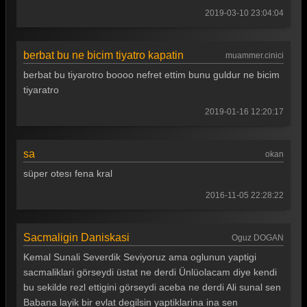
Güldür güldür 161. Bölüm
2019-03-10 23:04:04
Güldür güldür 160. Bölüm
Güldür güldür 159. Bölüm
berbat bu ne bicim tiyatro kapatin
muammer.cinici
berbat bu tiyarotro boooo nefret ettim bunu guldur ne bicim
Güldür güldür 158. Bölüm
tiyaratro
Güldür güldür 157. Bölüm
2019-01-16 12:20:17
Güldür güldür 156. Bölüm
Güldür güldür 155. Bölüm
sa
okan
süper otesı fena kral
Güldür güldür 154. Bölüm
2016-11-05 22:28:22
Güldür güldür 153. Bölüm
Güldür güldür 152. Bölüm
Sacmaligin Daniskasi
Oguz DOGAN
Güldür güldür 151. Bölüm
Kemal Sunali Severdik Seviyoruz ama oglunun yaptigi
sacmaliklari görseydi üstat ne derdi Ünlüolacam diye kendi
Güldür güldür 150. Bölüm
bu sekilde rezl ettigini görseydi aceba ne derdi Ali sunal sen
Güldür güldür 149. Bölüm
Babana layik bir evlat degilsin yaptiklarina ina sen