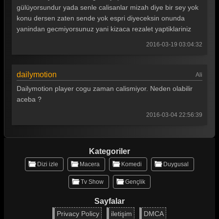
gülüyorsundur yada senle calisanlar mizah diye bir sey yok
Güldür güldür 148. Bölüm
konu dersen zaten sende yok espri diyeceksin onunda
Güldür güldür 147. Bölüm
yanindan gecmiyorsunuz yani kizaca rezalet yaptiklariniz
2016-03-19 03:04:32
Güldür güldür 146. Bölüm
Güldür güldür 145. Bölüm
dailymotion
Ali
Güldür güldür 144. Bölüm
Dailymotion player cogu zaman calismiyor. Neden olabilir
Güldür güldür 143. Bölüm
aceba ?
2016-03-04 22:56:39
Güldür güldür 142. Bölüm
Güldür güldür 141. Bölüm
Kategoriler
Güldür güldür 140. Bölüm
Dizi izle
Macera
Komedi
Duygusal
Güldür güldür 139. Bölüm
Tv Show
Gençlik
Güldür güldür 138. Bölüm
Sayfalar
Güldür güldür 137. Bölüm
Privacy Policy
iletişim
DMCA