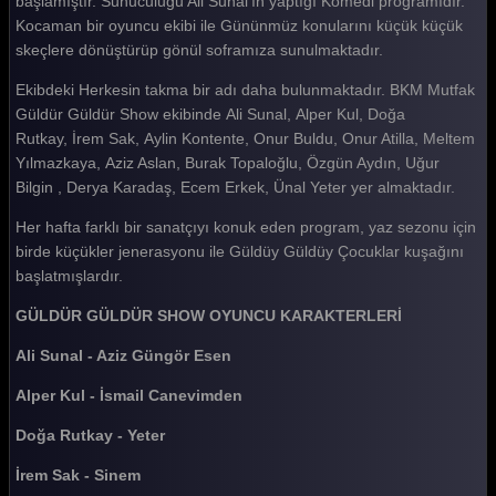
başlamıştır. Sunuculuğu Ali Sunal'ın yaptığı Komedi programıdır.
Kocaman bir oyuncu ekibi ile Gününmüz konularını küçük küçük
Güldür güldür 322. Bölüm
skeçlere dönüştürüp gönül soframıza sunulmaktadır.
Güldür güldür 321. Bölüm
Ekibdeki Herkesin takma bir adı daha bulunmaktadır. BKM Mutfak
Güldür güldür 320. Bölüm
Güldür Güldür Show ekibinde Ali Sunal, Alper Kul, Doğa
Rutkay, İrem Sak, Aylin Kontente, Onur Buldu, Onur Atilla, Meltem
Güldür güldür 319. Bölüm
Yılmazkaya, Aziz Aslan, Burak Topaloğlu, Özgün Aydın, Uğur
Bilgin , Derya Karadaş, Ecem Erkek, Ünal Yeter yer almaktadır.
Güldür güldür 318. Bölüm
Her hafta farklı bir sanatçıyı konuk eden program, yaz sezonu için
Güldür güldür 317. Bölüm
birde küçükler jenerasyonu ile Güldüy Güldüy Çocuklar kuşağını
Güldür güldür 316. Bölüm
başlatmışlardır.
Güldür güldür 315. Bölüm
GÜLDÜR GÜLDÜR SHOW OYUNCU KARAKTERLERİ
Güldür güldür 314. Bölüm
Ali Sunal - Aziz Güngör Esen
Güldür güldür 313. Bölüm
Alper Kul - İsmail Canevimden
Güldür güldür 312. Bölüm
Doğa Rutkay - Yeter
Güldür güldür 311. Bölüm
İrem Sak - Sinem