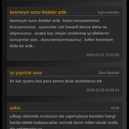
Güldür güldür 285. Bölüm
kesmeyin sunu ikidebir artik
tugrul karatas
Güldür güldür 284. Bölüm
kesmeyin sunu ikidebir artik. butun konsantremizi
Güldür güldür 283. Bölüm
bozuyorsunuz...oyuncular cok basarili bence daha ne
istiyorsunuz...acaba kac izleyici sinirlerinip iyi dileklerini
Güldür güldür 282. Bölüm
sunuyorlar size...dusunemiyormusunuz...lutfen kesmeyin
ikide bir artik...
Güldür güldür 281. Bölüm
2026-02-21 15:52:05
Güldür güldür 280. Bölüm
Güldür güldür 279. Bölüm
iyi yayinlar ama
Zaim Mustafa
Güldür güldür 278. Bölüm
bir kac tiyatro bes para etmez biraz duzeltseniz tsk
Güldür güldür 277. Bölüm
2025-11-30 03:49:43
Güldür güldür 276. Bölüm
aaha
musti
Güldür güldür 275. Bölüm
yılbaşı skecinde mutsuzun die yapmışlarya kendileri hangi
Güldür güldür 274. Bölüm
barda otelde kutlayacaklar sormak lazım millet olarak reziliz
die anlatmışlar ya