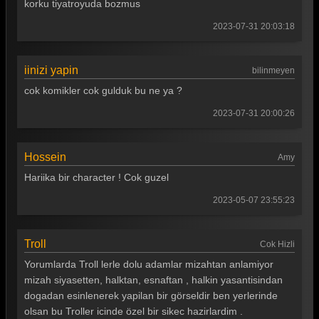
korku tiyatroyuda bozmus
Güldür güldür 260. Bölüm
2023-07-31 20:03:18
Güldür güldür 259. Bölüm
Güldür güldür 258. Bölüm
iinizi yapin
bilinmeyen
cok komikler cok gulduk bu ne ya ?
Güldür güldür 257. Bölüm
2023-07-31 20:00:26
Güldür güldür 256. Bölüm
Güldür güldür 255. Bölüm
Hossein
Amy
Güldür güldür 254. Bölüm
Hariika bir character ! Cok guzel
Güldür güldür 253. Bölüm
2023-05-07 23:55:23
Güldür güldür 252. Bölüm
Troll
Cok Hizli
Güldür güldür 251. Bölüm
Yorumlarda Troll lerle dolu adamlar mizahtan anlamiyor
Güldür güldür 250. Bölüm
mizah siyasetten, halktan, esnaftan , halkin yasantisindan
dogadan esinlenerek yapilan bir görseldir ben yerlerinde
Güldür güldür 249. Bölüm
olsan bu Troller icinde özel bir sikec hazirlardim .