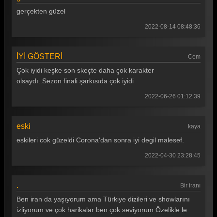
Güldür güldür 223. Bölüm
gerçekten güzel
Güldür güldür 222. Bölüm
2022-08-14 08:48:36
Güldür güldür 221. Bölüm
İYİ GÖSTERİ
Güldür güldür 220. Bölüm
Cem
Çok iyidi keşke son skeçte daha çok karakter
Güldür güldür 219. Bölüm
olsaydı..Sezon finali şarkısıda çok iyidi
Güldür güldür 218. Bölüm
2022-06-26 01:12:39
Güldür güldür 217. Bölüm
eski
Güldür güldür 216. Bölüm
kaya
eskileri cok güzeldi Corona'dan sonra iyi degil malesef.
Güldür güldür 215. Bölüm
2022-04-30 23:28:45
Güldür güldür 214. Bölüm
Güldür güldür 213. Bölüm
.
Bir iranı
Güldür güldür 212. Bölüm
Ben iran da yaşıyorum ama Türkiye dizileri ve showlarını
izliyorum ve çok harikalar ben çok seviyorum Özelikle le
Güldür güldür 211. Bölüm