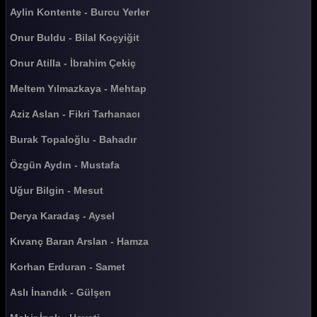
Güldür güldür 310. Bölüm
Aylin Kontente - Burcu Yerler
Güldür güldür 309. Bölüm
Onur Buldu - Bilal Koçyiğit
Güldür güldür 308. Bölüm
Onur Atilla - İbrahim Çekiç
Güldür güldür 307. Bölüm
Meltem Yılmazkaya - Mehtap
Güldür güldür 306. Bölüm
Aziz Aslan - Fikri Tarhanacı
Güldür güldür 305. Bölüm
Burak Topaloğlu - Bahadır
Güldür güldür 304. Bölüm
Özgün Aydın - Mustafa
Güldür güldür 303. Bölüm
Uğur Bilgin - Mesut
Güldür güldür 302. Bölüm
Derya Karadaş - Aysel
Güldür güldür 301. Bölüm
Kıvanç Baran Arslan - Hamza
Güldür güldür 300. Bölüm
Korhan Erduran - Samet
Güldür güldür 299. Bölüm
Aslı İnandık - Gülşen
Güldür güldür 298. Bölüm