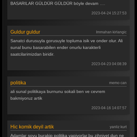
Güldür güldür 248. Bölüm
BASARILAR GÜLDÜR GÜLDÜR böyle devam ….
Güldür güldür 247. Bölüm
2023-04-24 15:27:53
Güldür güldür 246. Bölüm
Guldur guldur
Immahan kirlangic
Güldür güldür 245. Bölüm
Sanatci durusuyla gorusuyle topluma isik ve onder olur. Ali
Güldür güldür 244. Bölüm
sunal bunu basarabilen ender onurlu karakterli
saatcilarimizdan biridir.
Güldür güldür 243. Bölüm
2023-04-23 04:08:39
Güldür güldür 242. Bölüm
Güldür güldür 241. Bölüm
politika
memo can
Güldür güldür 240. Bölüm
ali sunal politikaya burnunu sokali ben ve cevrem
bakmiyoruz artik
Güldür güldür 239. Bölüm
2023-04-16 14:07:57
Güldür güldür 238. Bölüm
Güldür güldür 237. Bölüm
Hic komik deyil artik
yanliz kurt
Güldür güldür 236. Bölüm
Adamlar sovu burakip politika yapiyorlar,bu zihniyet dun ne