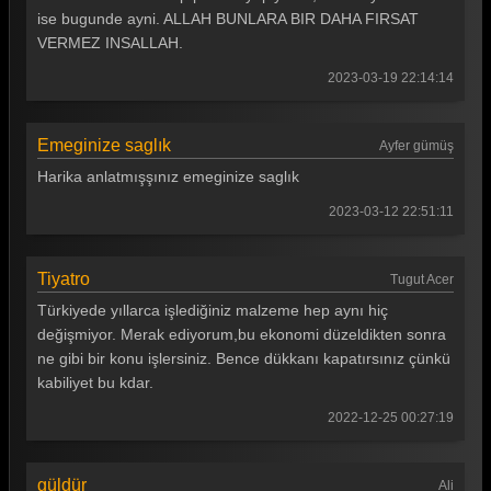
ise bugunde ayni. ALLAH BUNLARA BIR DAHA FIRSAT
Güldür güldür 235. Bölüm
VERMEZ INSALLAH.
Güldür güldür 234. Bölüm
2023-03-19 22:14:14
Güldür güldür 233. Bölüm
Emeginize saglık
Güldür güldür 232. Bölüm
Ayfer gümüş
Harika anlatmışşınız emeginize saglık
Güldür güldür 231. Bölüm
2023-03-12 22:51:11
Güldür güldür 230. Bölüm
Güldür güldür 229. Bölüm
Tiyatro
Tugut Acer
Güldür güldür 228. Bölüm
Türkiyede yıllarca işlediğiniz malzeme hep aynı hiç
değişmiyor. Merak ediyorum,bu ekonomi düzeldikten sonra
Güldür güldür 227. Bölüm
ne gibi bir konu işlersiniz. Bence dükkanı kapatırsınız çünkü
kabiliyet bu kdar.
Güldür güldür 226. Bölüm
2022-12-25 00:27:19
Güldür güldür 225. Bölüm
Güldür güldür 224. Bölüm
güldür
Ali