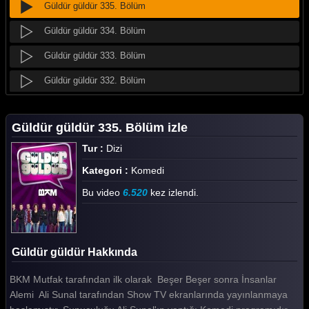
Güldür güldür 335. Bölüm
Güldür güldür 334. Bölüm
Güldür güldür 333. Bölüm
Güldür güldür 332. Bölüm
Güldür güldür 331. Bölüm
Güldür güldür 335. Bölüm izle
Güldür güldür 330. Bölüm
Tur :
Dizi
Güldür güldür 329. Bölüm
Kategori :
Komedi
Güldür güldür 328. Bölüm
Bu video
6.520
kez izlendi.
Güldür güldür 327. Bölüm
Güldür güldür 326. Bölüm
Güldür güldür Hakkında
Güldür güldür 325. Bölüm
BKM Mutfak tarafından ilk olarak Beşer Beşer sonra İnsanlar
Güldür güldür 324. Bölüm
Alemi Ali Sunal tarafından Show TV ekranlarında yayınlanmaya
Güldür güldür 323. Bölüm