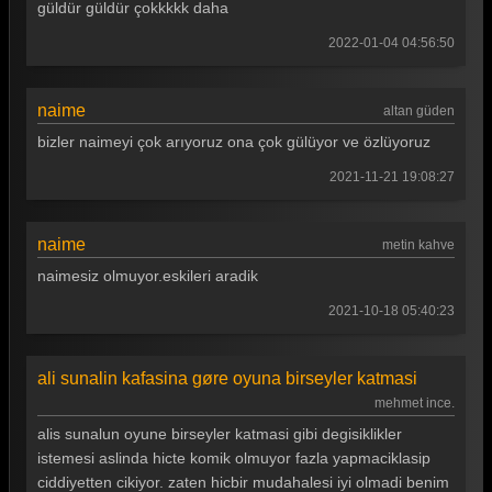
güldür güldür çokkkkk daha
Güldür güldür 210. Bölüm
2022-01-04 04:56:50
Güldür güldür 209. Bölüm
naime
Güldür güldür 208. Bölüm
altan güden
bizler naimeyi çok arıyoruz ona çok gülüyor ve özlüyoruz
Güldür güldür 207. Bölüm
2021-11-21 19:08:27
Güldür güldür 206. Bölüm
Güldür güldür 205. Bölüm
naime
metin kahve
Güldür güldür 204. Bölüm
naimesiz olmuyor.eskileri aradik
Güldür güldür 203. Bölüm
2021-10-18 05:40:23
Güldür güldür 202. Bölüm
ali sunalin kafasina gøre oyuna birseyler katmasi
Güldür güldür 201. Bölüm
mehmet ince.
Güldür güldür 200. Bölüm
alis sunalun oyune birseyler katmasi gibi degisiklikler
istemesi aslinda hicte komik olmuyor fazla yapmaciklasip
Güldür güldür 199. Bölüm
ciddiyetten cikiyor. zaten hicbir mudahalesi iyi olmadi benim