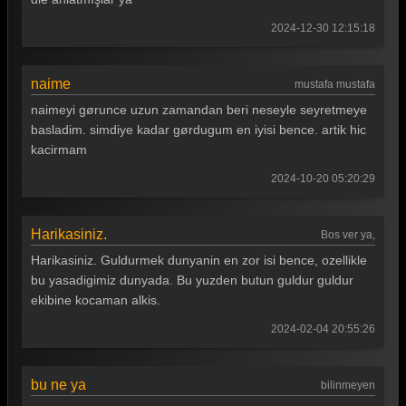
Güldür güldür 273. Bölüm
2024-12-30 12:15:18
Güldür güldür 272. Bölüm
Güldür güldür 271. Bölüm
naime
mustafa mustafa
Güldür güldür 270. Bölüm
naimeyi gørunce uzun zamandan beri neseyle seyretmeye
basladim. simdiye kadar gørdugum en iyisi bence. artik hic
Güldür güldür 269. Bölüm
kacirmam
Güldür güldür 268. Bölüm
2024-10-20 05:20:29
Güldür güldür 267. Bölüm
Güldür güldür 266. Bölüm
Harikasiniz.
Bos ver ya,
Harikasiniz. Guldurmek dunyanin en zor isi bence, ozellikle
Güldür güldür 265. Bölüm
bu yasadigimiz dunyada. Bu yuzden butun guldur guldur
Güldür güldür 264. Bölüm
ekibine kocaman alkis.
Güldür güldür 263. Bölüm
2024-02-04 20:55:26
Güldür güldür 262. Bölüm
bu ne ya
bilinmeyen
Güldür güldür 261. Bölüm