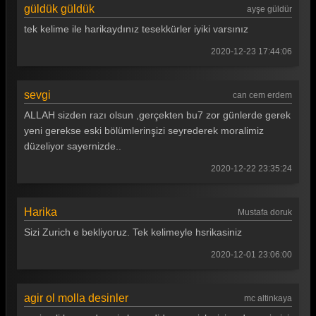
güldük güldük
ayşe güldür
Güldür güldür 185. Bölüm
tek kelime ile harikaydınız tesekkürler iyiki varsınız
Güldür güldür 184. Bölüm
2020-12-23 17:44:06
Güldür güldür 183. Bölüm
sevgi
can cem erdem
Güldür güldür 182. Bölüm
ALLAH sizden razı olsun ,gerçekten bu7 zor günlerde gerek
Güldür güldür 181. Bölüm
yeni gerekse eski bölümlerinşizi seyrederek moralimiz
düzeliyor sayernizde..
Güldür güldür 180. Bölüm
2020-12-22 23:35:24
Güldür güldür 179. Bölüm
Güldür güldür 178. Bölüm
Harika
Mustafa doruk
Güldür güldür 177. Bölüm
Sizi Zurich e bekliyoruz. Tek kelimeyle hsrikasiniz
Güldür güldür 176. Bölüm
2020-12-01 23:06:00
Güldür güldür 175. Bölüm
agir ol molla desinler
mc altinkaya
Güldür güldür 174. Bölüm