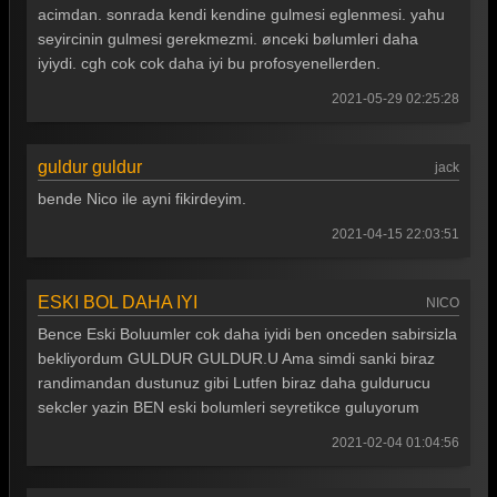
acimdan. sonrada kendi kendine gulmesi eglenmesi. yahu
Güldür güldür 198. Bölüm
seyircinin gulmesi gerekmezmi. ønceki bølumleri daha
Güldür güldür 197. Bölüm
iyiydi. cgh cok cok daha iyi bu profosyenellerden.
Güldür güldür 196. Bölüm
2021-05-29 02:25:28
Güldür güldür 195. Bölüm
guldur guldur
jack
Güldür güldür 194. Bölüm
bende Nico ile ayni fikirdeyim.
Güldür güldür 193. Bölüm
2021-04-15 22:03:51
Güldür güldür 192. Bölüm
Güldür güldür 191. Bölüm
ESKI BOL DAHA IYI
NICO
Bence Eski Boluumler cok daha iyidi ben onceden sabirsizla
Güldür güldür 190. Bölüm
bekliyordum GULDUR GULDUR.U Ama simdi sanki biraz
Güldür güldür 189. Bölüm
randimandan dustunuz gibi Lutfen biraz daha guldurucu
sekcler yazin BEN eski bolumleri seyretikce guluyorum
Güldür güldür 188. Bölüm
2021-02-04 01:04:56
Güldür güldür 187. Bölüm
Güldür güldür 186. Bölüm