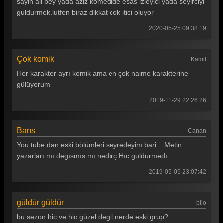
sayin ali bey yada aziz komedide esas izleyici yada seyirciyi
Güldür güldür 173. Bölüm
guldurmek.lutfen biraz dikkat cok itici oluyor
Güldür güldür 172. Bölüm
2020-05-25 09:38:19
Güldür güldür 171. Bölüm
Çok komik
Kamil
Güldür güldür 170. Bölüm
Her karakter ayrı komik ama en çok naime karakterine
Güldür güldür 169. Bölüm
gülüyorum
Güldür güldür 168. Bölüm
2019-11-29 22:26:26
Güldür güldür 167. Bölüm
Barıs
Canan
Güldür güldür 166. Bölüm
You tube dan eski bölümleri seyredeyim bari... Metin
Güldür güldür 165. Bölüm
yazarları mı degısmıs mı nedırç Hıc guldurmedı.
Güldür güldür 164. Bölüm
2019-05-05 23:07:42
Güldür güldür 163. Bölüm
güldür güldür
bilo
Güldür güldür 162. Bölüm
bu sezon hic ve hic güzel degil,nerde eski grup?