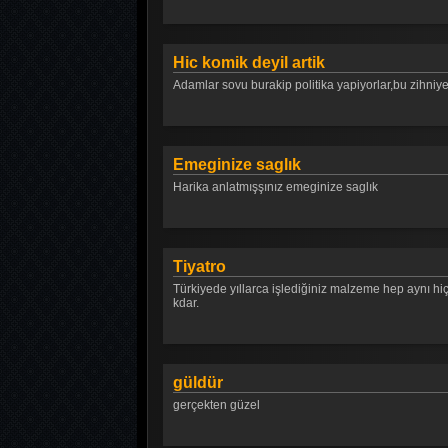
Hic komik deyil artik
Adamlar sovu burakip politika yapiyorlar,bu z
Emeginize saglık
Harika anlatmışşınız emeginize saglık
Tiyatro
Türkiyede yıllarca işlediğiniz malzeme hep aynı hi
kdar.
güldür
gerçekten güzel