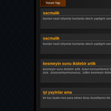
Yorum Yap
sacmalik
bunlari nasil izliyorlar bunlarda skech yaptigini san
sacmalik
bunlari nasil izliyorlar bunlarda skech yaptigini san
kesmeyin sunu ikidebir artik
kesmeyin sunu ikidebir artik. butun konsantremizi bo
size...dusunemiyormusunuz...lutfen kesmeyin ikide bi
iyi yayinlar ama
bir kac tiyatro bes para etmez biraz duzeltseniz tsk