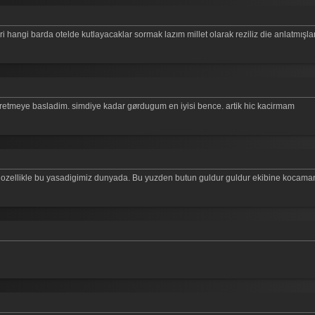
 hangi barda otelde kutlayacaklar sormak lazım millet olarak reziliz die anlatmışla
etmeye basladim. simdiye kadar gørdugum en iyisi bence. artik hic kacirmam
 ozellikle bu yasadigimiz dunyada. Bu yuzden butun guldur guldur ekibine kocaman