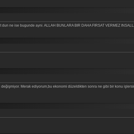
ihniyet dun ne ise bugunde ayni. ALLAH BUNLARA BIR DAHA FIRSAT VERMEZ INSAL
ç değişmiyor. Merak ediyorum,bu ekonomi düzeldikten sonra ne gibi bir konu işlersi