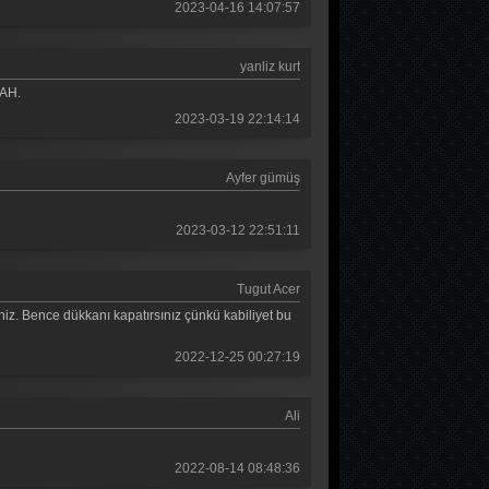
2023-04-16 14:07:57
Güldür güldür 363. Bölüm
Güldür güldür 362. Bölüm
yanliz kurt
Güldür güldür 361. Bölüm
LAH.
2023-03-19 22:14:14
Güldür güldür 360. Bölüm
Güldür güldür 359. Bölüm
Ayfer gümüş
Güldür güldür 358. Bölüm
2023-03-12 22:51:11
Güldür güldür 357. Bölüm
Güldür güldür 356. Bölüm
Tugut Acer
niz. Bence dükkanı kapatırsınız çünkü kabiliyet bu
Güldür güldür 355. Bölüm
2022-12-25 00:27:19
Güldür güldür 354. Bölüm
Güldür güldür 353. Bölüm
Ali
Güldür güldür 352. Bölüm
2022-08-14 08:48:36
Güldür güldür 351. Bölüm