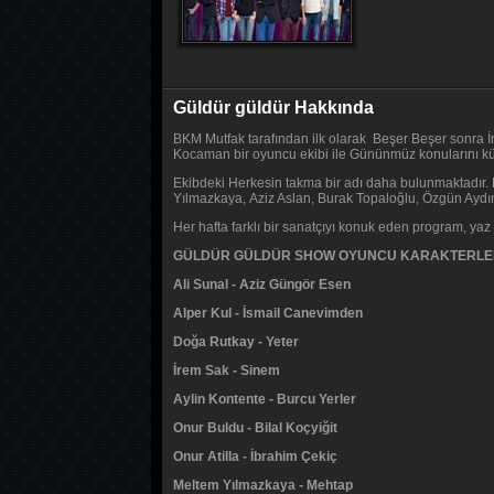
Güldür güldür Hakkında
BKM Mutfak tarafından ilk olarak Beşer Beşer sonra İ
Kocaman bir oyuncu ekibi ile Gününmüz konularını k
Ekibdeki Herkesin takma bir adı daha bulunmaktadır. 
Yılmazkaya, Aziz Aslan, Burak Topaloğlu, Özgün Aydın
Her hafta farklı bir sanatçıyı konuk eden program, ya
GÜLDÜR GÜLDÜR SHOW OYUNCU KARAKTERLE
Ali Sunal - Aziz Güngör Esen
Alper Kul - İsmail Canevimden
Doğa Rutkay - Yeter
İrem Sak - Sinem
Aylin Kontente - Burcu Yerler
Onur Buldu - Bilal Koçyiğit
Onur Atilla - İbrahim Çekiç
Meltem Yılmazkaya - Mehtap