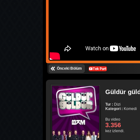
Önceki Bölüm
Güldür güld
Tur :
Dizi
Kategori :
Komedi
Bu video
3.356
kez izlendi.