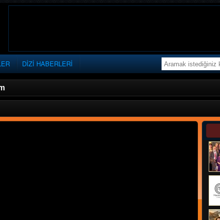
LER
DİZİ HABERLERİ
üm