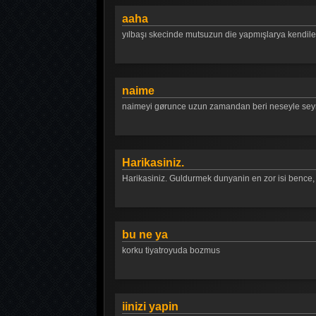
aaha
yılbaşı skecinde mutsuzun die yapmışlarya kendileri
naime
naimeyi gørunce uzun zamandan beri neseyle seyr
Harikasiniz.
Harikasiniz. Guldurmek dunyanin en zor isi bence,
bu ne ya
korku tiyatroyuda bozmus
iinizi yapin