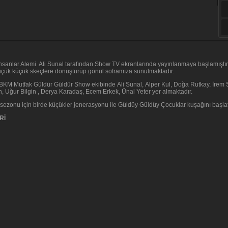
nsanlar Alemi Ali Sunal tarafından Show TV ekranlarında yayınlanmaya başlamıştır.
üçük küçük skeçlere dönüştürüp gönül soframıza sunulmaktadır.
BKM Mutfak Güldür Güldür Show ekibinde Ali Sunal, Alper Kul, Doğa Rutkay, İrem S
, Uğur Bilgin , Derya Karadaş, Ecem Erkek, Ünal Yeter yer almaktadır.
z sezonu için birde küçükler jenerasyonu ile Güldüy Güldüy Çocuklar kuşağını başlat
Rİ