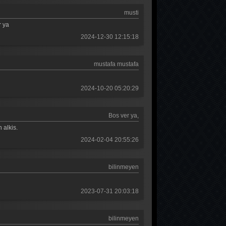
Güldür güldür 388. Bölüm
musti
Güldür güldür 387. Bölüm
r ya
2024-12-30 12:15:18
Güldür güldür 386. Bölüm
Güldür güldür 385. Bölüm
mustafa mustafa
Güldür güldür 384. Bölüm
2024-10-20 05:20:29
Güldür güldür 383. Bölüm
Güldür güldür 382. Bölüm
Bos ver ya,
 alkis.
Güldür güldür 381. Bölüm
2024-02-04 20:55:26
Güldür güldür 380. Bölüm
Güldür güldür 379. Bölüm
bilinmeyen
Güldür güldür 378. Bölüm
2023-07-31 20:03:18
Güldür güldür 377. Bölüm
bilinmeyen
Güldür güldür 376. Bölüm