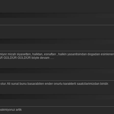
iyor mizah siyasetten, halktan, esnaftan , halkin yasantisindan dogadan esinlenere
SARILAR GÜLDÜR GÜLDÜR böyle devam ….
lur. Ali sunal bunu basarabilen ender onurlu karakterli saatcilarimizdan biridir.
bakmiyoruz artik