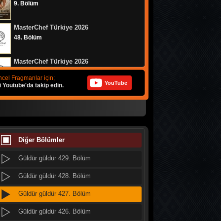
9. Bölüm
Güldür güldür 437. Bölüm
MasterChef Türkiye 2026
Güldür güldür 436. Bölüm
48. Bölüm
Güldür güldür 435. Bölüm
MasterChef Türkiye 2026
Güldür güldür 434. Bölüm
47. Bölüm
cel Fragmanlar için;
YouTube
i Youtube'da takip edin.
Güldür güldür 433. Bölüm
Altı Üstü İstanbul
Güldür güldür 432. Bölüm
8. Bölüm
Güldür güldür 431. Bölüm
MasterChef Türkiye 2026
46. Bölüm
Diğer Bölümler
Güldür güldür 430. Bölüm
Güldür güldür 429. Bölüm
Daha 17
10. Bölüm
Güldür güldür 428. Bölüm
Güldür güldür 427. Bölüm
Her Şey Mümkün
2. Bölüm
Güldür güldür 426. Bölüm