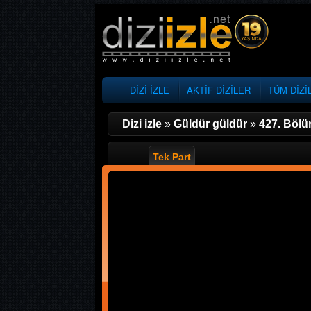
DİZİ İZLE
AKTİF DİZİLER
TÜM DİZİ
Dizi izle
»
Güldür güldür
»
427. Böl
Tek Part