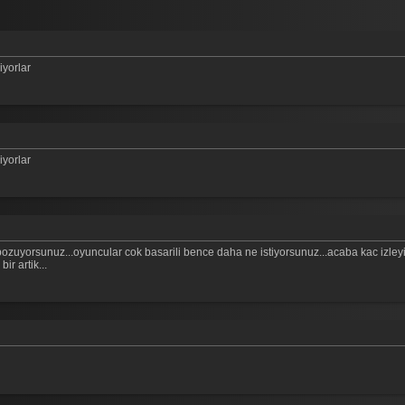
iyorlar
iyorlar
zuyorsunuz...oyuncular cok basarili bence daha ne istiyorsunuz...acaba kac izleyici 
r artik...