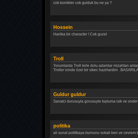
cok komikler cok gulduk bu ne ya ?
Hossein
Hariika bir character ! Cok guzel
Troll
Yorumlarda Troll lerle dolu adamlar mizahtan anlam
Troller icinde özel bir sikec hazirlardim . BA
Guldur guldur
Sanatci durusuyla gorusuyle topluma isik ve onder o
politika
ali sunal politikaya burnunu sokali ben ve cevrem 