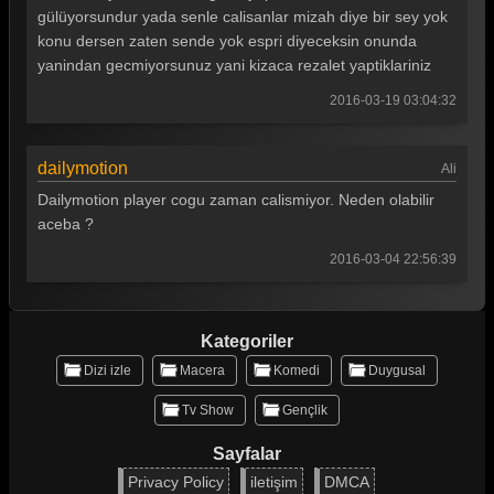
gülüyorsundur yada senle calisanlar mizah diye bir sey yok
konu dersen zaten sende yok espri diyeceksin onunda
yanindan gecmiyorsunuz yani kizaca rezalet yaptiklariniz
2016-03-19 03:04:32
dailymotion
Ali
Dailymotion player cogu zaman calismiyor. Neden olabilir
aceba ?
2016-03-04 22:56:39
Kategoriler
Dizi izle
Macera
Komedi
Duygusal
Tv Show
Gençlik
Sayfalar
Privacy Policy
iletişim
DMCA