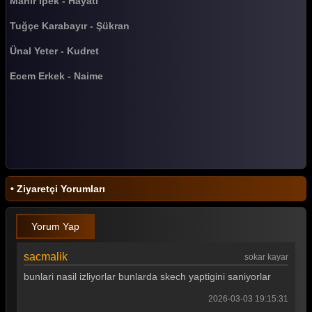
Mahir İpek - Hayati
Tuğçe Karabayır - Şükran
Ünal Yeter - Kudret
Ecem Erkek - Naime
• Ziyaretçi Yorumları
Yorum Yap
sacmalik
sokar kayar
bunlari nasil izliyorlar bunlarda skech yaptigini saniyorlar
2026-03-03 19:15:31