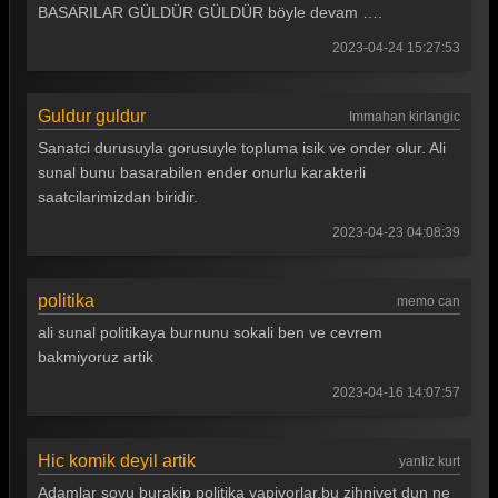
BASARILAR GÜLDÜR GÜLDÜR böyle devam ….
2023-04-24 15:27:53
Guldur guldur
Immahan kirlangic
Sanatci durusuyla gorusuyle topluma isik ve onder olur. Ali
sunal bunu basarabilen ender onurlu karakterli
saatcilarimizdan biridir.
2023-04-23 04:08:39
politika
memo can
ali sunal politikaya burnunu sokali ben ve cevrem
bakmiyoruz artik
2023-04-16 14:07:57
Hic komik deyil artik
yanliz kurt
Adamlar sovu burakip politika yapiyorlar,bu zihniyet dun ne