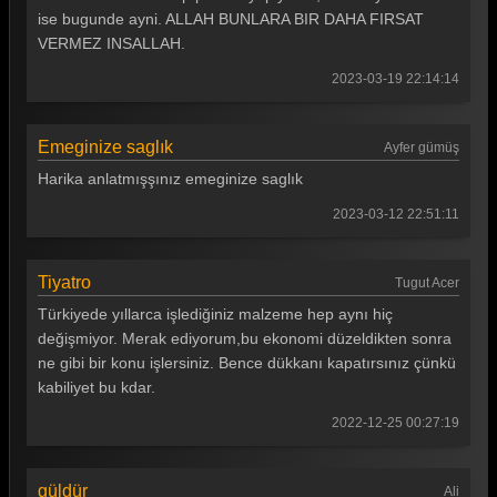
ise bugunde ayni. ALLAH BUNLARA BIR DAHA FIRSAT
VERMEZ INSALLAH.
2023-03-19 22:14:14
Emeginize saglık
Ayfer gümüş
Harika anlatmışşınız emeginize saglık
2023-03-12 22:51:11
Tiyatro
Tugut Acer
Türkiyede yıllarca işlediğiniz malzeme hep aynı hiç
değişmiyor. Merak ediyorum,bu ekonomi düzeldikten sonra
ne gibi bir konu işlersiniz. Bence dükkanı kapatırsınız çünkü
kabiliyet bu kdar.
2022-12-25 00:27:19
güldür
Ali