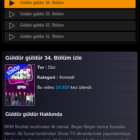
Güldür güldür 34. Bölüm
Güldür güldür 33. Bölüm
Güldür güldür 32. Bölüm
Güldür güldür 31. Bölüm
Güldür güldür 30. Bölüm
Güldür güldür 34. Bölüm izle
Güldür güldür 29. Bölüm
Tur :
Dizi
Güldür güldür 28. Bölüm
Kategori :
Komedi
Güldür güldür 27. Bölüm
Bu video
10.910
kez izlendi.
Güldür güldür 26. Bölüm
Güldür güldür 25. Bölüm
Güldür güldür Hakkında
Güldür güldür 24. Bölüm
BKM Mutfak tarafından ilk olarak Beşer Beşer sonra İnsanlar
Güldür güldür 23. Bölüm
Alemi Ali Sunal tarafından Show TV ekranlarında yayınlanmaya
Güldür güldür 22. Bölüm