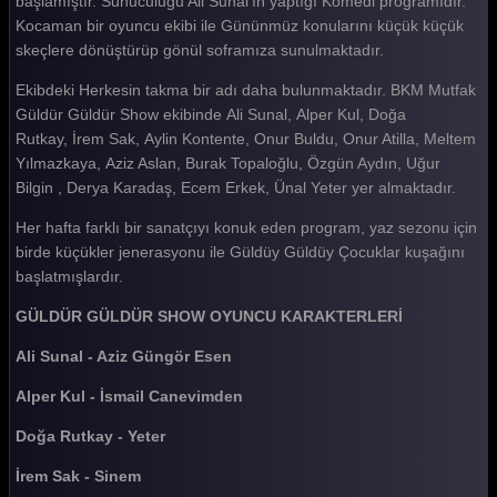
başlamıştır. Sunuculuğu Ali Sunal'ın yaptığı Komedi programıdır.
Kocaman bir oyuncu ekibi ile Gününmüz konularını küçük küçük
Güldür güldür 21. Bölüm
skeçlere dönüştürüp gönül soframıza sunulmaktadır.
Güldür güldür 20. Bölüm
Ekibdeki Herkesin takma bir adı daha bulunmaktadır. BKM Mutfak
Güldür güldür 19. Bölüm
Güldür Güldür Show ekibinde Ali Sunal, Alper Kul, Doğa
Rutkay, İrem Sak, Aylin Kontente, Onur Buldu, Onur Atilla, Meltem
Güldür güldür 18. Bölüm
Yılmazkaya, Aziz Aslan, Burak Topaloğlu, Özgün Aydın, Uğur
Bilgin , Derya Karadaş, Ecem Erkek, Ünal Yeter yer almaktadır.
Güldür güldür 17. Bölüm
Her hafta farklı bir sanatçıyı konuk eden program, yaz sezonu için
Güldür güldür 16. Bölüm
birde küçükler jenerasyonu ile Güldüy Güldüy Çocuklar kuşağını
Güldür güldür 15. Bölüm
başlatmışlardır.
Güldür güldür 14. Bölüm
GÜLDÜR GÜLDÜR SHOW OYUNCU KARAKTERLERİ
Güldür güldür 13. Bölüm
Ali Sunal - Aziz Güngör Esen
Güldür güldür 12. Bölüm
Alper Kul - İsmail Canevimden
Güldür güldür 11. Bölüm
Doğa Rutkay - Yeter
Güldür güldür 10. Bölüm
İrem Sak - Sinem