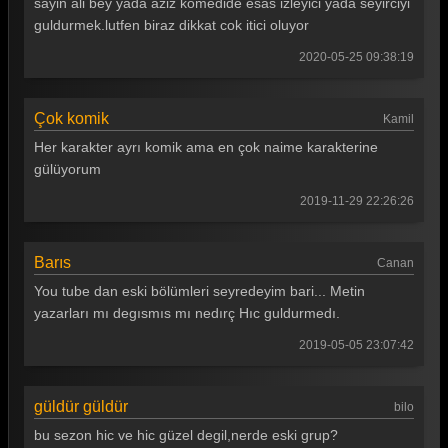
sayin ali bey yada aziz komedide esas izleyici yada seyirciyi
guldurmek.lutfen biraz dikkat cok itici oluyor
2020-05-25 09:38:19
Çok komik
Kamil
Her karakter ayrı komik ama en çok naime karakterine
gülüyorum
2019-11-29 22:26:26
Barıs
Canan
You tube dan eski bölümleri seyredeyim bari... Metin
yazarları mı degısmıs mı nedırç Hıc guldurmedı.
2019-05-05 23:07:42
güldür güldür
bilo
bu sezon hic ve hic güzel degil,nerde eski grup?