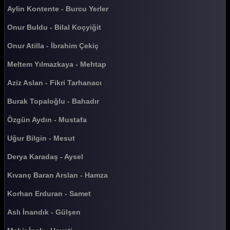
Güldür güldür 9. Bölüm
Aylin Kontente - Burcu Yerler
Güldür güldür 8. Bölüm
Onur Buldu - Bilal Koçyiğit
Güldür güldür 7. Bölüm
Onur Atilla - İbrahim Çekiç
Güldür güldür 6. Bölüm
Meltem Yılmazkaya - Mehtap
Güldür güldür 5. Bölüm
Aziz Aslan - Fikri Tarhanacı
Güldür güldür 4. Bölüm
Burak Topaloğlu - Bahadır
Güldür güldür 3. Bölüm
Özgün Aydın - Mustafa
Güldür güldür 2. Bölüm
Uğur Bilgin - Mesut
Güldür güldür 1. Bölüm
Derya Karadaş - Aysel
Tüm Bölümleri Göster
Kıvanç Baran Arslan - Hamza
Korhan Erduran - Samet
Aslı İnandık - Gülşen