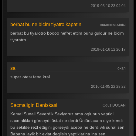
2019-03-10 23:04:04
berbat bu ne bicim tiyatro kapatin
muammer.cinici
berbat bu tiyarotro boooo nefret ettim bunu guldur ne bicim
tiyaratro
2019-01-16 12:20:17
sa
okan
süper otesı fena kral
2016-11-05 22:28:22
Sacmaligin Daniskasi
Oguz DOGAN
Kemal Sunali Severdik Seviyoruz ama oglunun yaptigi
sacmaliklari görseydi üstat ne derdi Ünlüolacam diye kendi
bu sekilde rezl ettigini görseydi aceba ne derdi Ali sunal sen
Babana layik bir evlat degilsin yaptiklarina ina sen