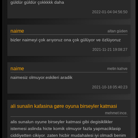
güldür güldür çokkkkk daha
2022-01-04 04:56:50
naime
altan güden
bizler naimeyi çok arıyoruz ona çok gülüyor ve özlüyoruz
2021-11-21 19:08:27
naime
metin kahve
naimesiz olmuyor.eskileri aradik
2021-10-18 05:40:23
ali sunalin kafasina gøre oyuna birseyler katmasi
mehmet ince.
alis sunalun oyune birseyler katmasi gibi degisiklikler
istemesi aslinda hicte komik olmuyor fazla yapmaciklasip
ciddiyetten cikiyor. zaten hicbir mudahalesi iyi olmadi benim