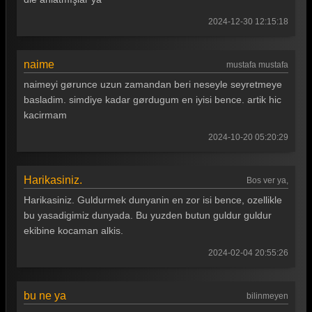
2024-12-30 12:15:18
naime
mustafa mustafa
naimeyi gørunce uzun zamandan beri neseyle seyretmeye
basladim. simdiye kadar gørdugum en iyisi bence. artik hic
kacirmam
2024-10-20 05:20:29
Harikasiniz.
Bos ver ya,
Harikasiniz. Guldurmek dunyanin en zor isi bence, ozellikle
bu yasadigimiz dunyada. Bu yuzden butun guldur guldur
ekibine kocaman alkis.
2024-02-04 20:55:26
bu ne ya
bilinmeyen