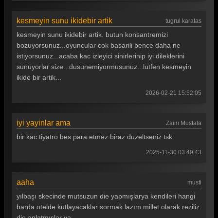
kesmeyin sunu ikidebir artik
tugrul karatas
kesmeyin sunu ikidebir artik. butun konsantremizi
bozuyorsunuz...oyuncular cok basarili bence daha ne
istiyorsunuz...acaba kac izleyici sinirlerinip iyi dileklerini
sunuyorlar size...dusunemiyormusunuz...lutfen kesmeyin
ikide bir artik...
2026-02-21 15:52:05
iyi yayinlar ama
Zaim Mustafa
bir kac tiyatro bes para etmez biraz duzeltseniz tsk
2025-11-30 03:49:43
aaha
musti
yılbaşı skecinde mutsuzun die yapmışlarya kendileri hangi
barda otelde kutlayacaklar sormak lazım millet olarak reziliz
die anlatmışlar ya