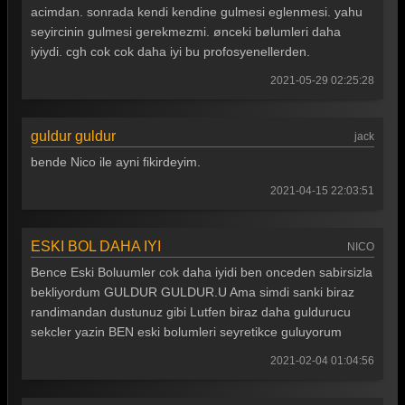
acimdan. sonrada kendi kendine gulmesi eglenmesi. yahu
seyircinin gulmesi gerekmezmi. ønceki bølumleri daha
iyiydi. cgh cok cok daha iyi bu profosyenellerden.
2021-05-29 02:25:28
guldur guldur
jack
bende Nico ile ayni fikirdeyim.
2021-04-15 22:03:51
ESKI BOL DAHA IYI
NICO
Bence Eski Boluumler cok daha iyidi ben onceden sabirsizla
bekliyordum GULDUR GULDUR.U Ama simdi sanki biraz
randimandan dustunuz gibi Lutfen biraz daha guldurucu
sekcler yazin BEN eski bolumleri seyretikce guluyorum
2021-02-04 01:04:56