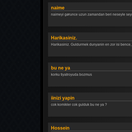
naime
naimeyi gørunce uzun zamandan beri neseyle seyr
Harikasiniz.
Harikasiniz. Guldurmek dunyanin en zor isi bence,
bu ne ya
korku tiyatroyuda bozmus
iinizi yapin
cok komikler cok gulduk bu ne ya ?
Hossein