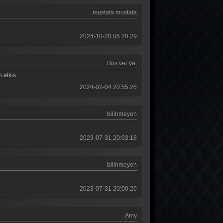
Güldür güldür 302. Bölüm
mustafa mustafa
Güldür güldür 301. Bölüm
2024-10-20 05:20:29
Güldür güldür 300. Bölüm
Güldür güldür 299. Bölüm
Bos ver ya,
Güldür güldür 298. Bölüm
 alkis.
2024-02-04 20:55:26
Güldür güldür 297. Bölüm
Güldür güldür 296. Bölüm
bilinmeyen
Güldür güldür 295. Bölüm
2023-07-31 20:03:18
Güldür güldür 294. Bölüm
Güldür güldür 293. Bölüm
bilinmeyen
Güldür güldür 292. Bölüm
2023-07-31 20:00:26
Güldür güldür 291. Bölüm
Amy
Güldür güldür 290. Bölüm