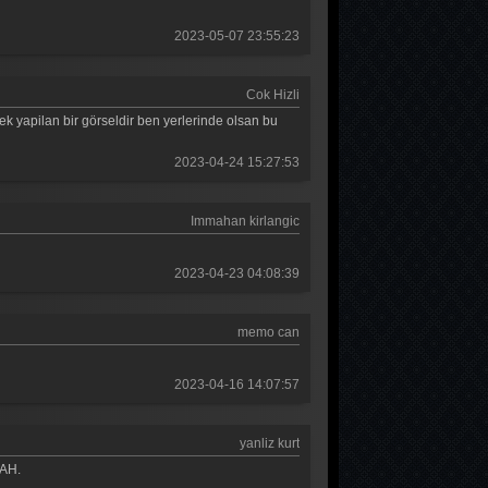
Güldür güldür 289. Bölüm
2023-05-07 23:55:23
Güldür güldür 288. Bölüm
Cok Hizli
Güldür güldür 287. Bölüm
k yapilan bir görseldir ben yerlerinde olsan bu
Güldür güldür 286. Bölüm
2023-04-24 15:27:53
Güldür güldür 285. Bölüm
Immahan kirlangic
Güldür güldür 284. Bölüm
Güldür güldür 283. Bölüm
2023-04-23 04:08:39
Güldür güldür 282. Bölüm
memo can
Güldür güldür 281. Bölüm
Güldür güldür 280. Bölüm
2023-04-16 14:07:57
Güldür güldür 279. Bölüm
yanliz kurt
Güldür güldür 278. Bölüm
LAH.