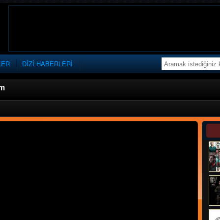
LER
DİZİ HABERLERİ
üm