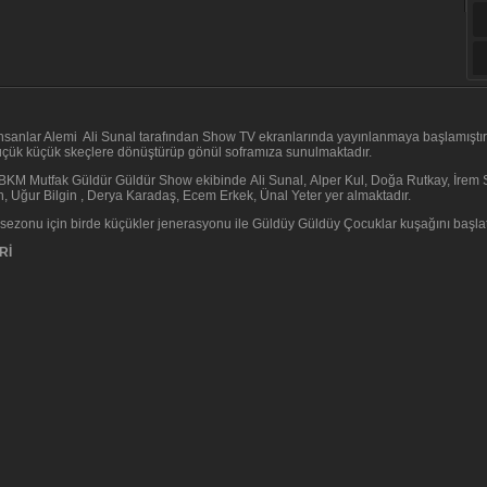
nsanlar Alemi Ali Sunal tarafından Show TV ekranlarında yayınlanmaya başlamıştır.
üçük küçük skeçlere dönüştürüp gönül soframıza sunulmaktadır.
BKM Mutfak Güldür Güldür Show ekibinde Ali Sunal, Alper Kul, Doğa Rutkay, İrem S
, Uğur Bilgin , Derya Karadaş, Ecem Erkek, Ünal Yeter yer almaktadır.
z sezonu için birde küçükler jenerasyonu ile Güldüy Güldüy Çocuklar kuşağını başlat
Rİ