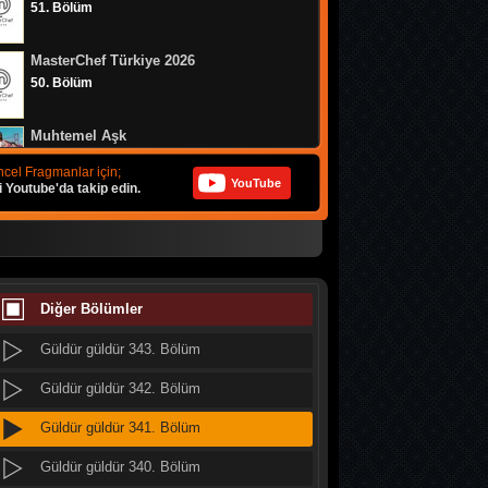
51. Bölüm
Güldür güldür 351. Bölüm
MasterChef Türkiye 2026
Güldür güldür 350. Bölüm
50. Bölüm
Güldür güldür 349. Bölüm
Muhtemel Aşk
Güldür güldür 348. Bölüm
8. Bölüm
cel Fragmanlar için;
YouTube
i Youtube'da takip edin.
Güldür güldür 347. Bölüm
Bizim Evin Halleri
Güldür güldür 346. Bölüm
314. Bölüm
Güldür güldür 345. Bölüm
MasterChef Türkiye 2026
49. Bölüm
Diğer Bölümler
Güldür güldür 344. Bölüm
Güldür güldür 343. Bölüm
Doğanın Kanunu
9. Bölüm
Güldür güldür 342. Bölüm
Güldür güldür 341. Bölüm
MasterChef Türkiye 2026
48. Bölüm
Güldür güldür 340. Bölüm