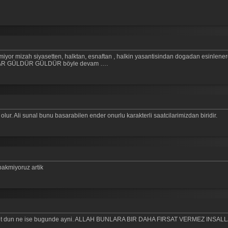
iyor mizah siyasetten, halktan, esnaftan , halkin yasantisindan dogadan esinlenere
SARILAR GÜLDÜR GÜLDÜR böyle devam ….
lur. Ali sunal bunu basarabilen ender onurlu karakterli saatcilarimizdan biridir.
bakmiyoruz artik
ihniyet dun ne ise bugunde ayni. ALLAH BUNLARA BIR DAHA FIRSAT VERMEZ INSAL