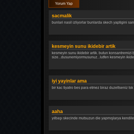
Yorum Yap
sacmalik
bunlari nasil izliyorlar bunlarda skech yaptigini san
kesmeyin sunu ikidebir artik
kesmeyin sunu ikidebir artik. butun konsantremizi bo
size...dusunemiyormusunuz...lutfen kesmeyin ikide bi
iyi yayinlar ama
bir kac tiyatro bes para etmez biraz duzeltseniz tsk
aaha
yılbaşı skecinde mutsuzun die yapmışlarya kendileri