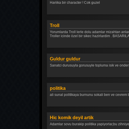
Hariika bir character ! Cok guzel
Troll
Yorumlarda Troll lerle dolu adamlar mizahtan anlam
Troller icinde özel bir sikec hazirlardim . BA
Guldur guldur
Sanatci durusuyla gorusuyle topluma isik ve onder o
politika
ali sunal politikaya burnunu sokali ben ve cevrem 
Hic komik deyil artik
Adamlar sovu burakip politika yapiyorlar,bu z