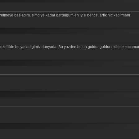
etmeye basladim. simdiye kadar gørdugum en iyisi bence. artik hic kacirmam
 ozellikle bu yasadigimiz dunyada. Bu yuzden butun guldur guldur ekibine kocaman