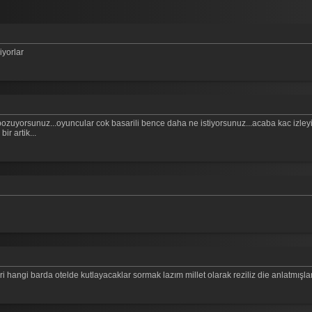
iyorlar
zuyorsunuz...oyuncular cok basarili bence daha ne istiyorsunuz...acaba kac izleyici 
r artik...
 hangi barda otelde kutlayacaklar sormak lazım millet olarak reziliz die anlatmışla