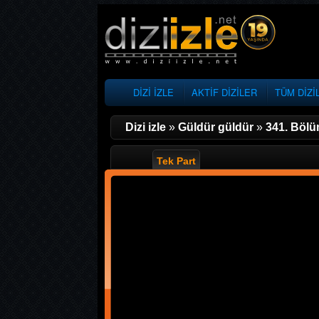
DİZİ İZLE
AKTİF DİZİLER
TÜM DİZİ
Dizi izle
»
Güldür güldür
»
341. Böl
Tek Part