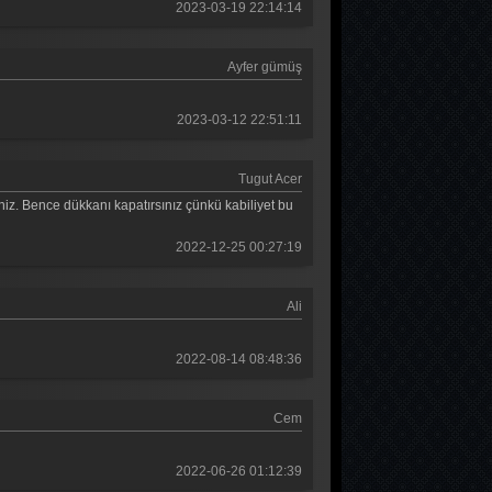
2023-03-19 22:14:14
Güldür güldür 277. Bölüm
Güldür güldür 276. Bölüm
Ayfer gümüş
Güldür güldür 275. Bölüm
2023-03-12 22:51:11
Güldür güldür 274. Bölüm
Güldür güldür 273. Bölüm
Tugut Acer
niz. Bence dükkanı kapatırsınız çünkü kabiliyet bu
Güldür güldür 272. Bölüm
Güldür güldür 271. Bölüm
2022-12-25 00:27:19
Güldür güldür 270. Bölüm
Ali
Güldür güldür 269. Bölüm
2022-08-14 08:48:36
Güldür güldür 268. Bölüm
Güldür güldür 267. Bölüm
Cem
Güldür güldür 266. Bölüm
2022-06-26 01:12:39
Güldür güldür 265. Bölüm