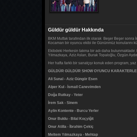
Güldür güldür Hakkında
BKM Mutfak tarafından ilk olarak Beşer Beşer sonra İ
Kocaman bir oyuncu ekibi ile Gününmüz konularını k
Ekibdeki Herkesin takma bir adı daha bulunmaktadır. 
Yılmazkaya, Aziz Aslan, Burak Topaloğlu, Özgün Aydın
Her hafta farklı bir sanatçıyı konuk eden program, ya
GÜLDÜR GÜLDÜR SHOW OYUNCU KARAKTERLE
Ali Sunal - Aziz Güngör Esen
Alper Kul - İsmail Canevimden
Doğa Rutkay - Yeter
İrem Sak - Sinem
Aylin Kontente - Burcu Yerler
Onur Buldu - Bilal Koçyiğit
Onur Atilla - İbrahim Çekiç
Meltem Yılmazkaya - Mehtap