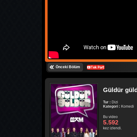
Önceki Bölüm
Güldür güld
Tur :
Dizi
Kategori :
Komedi
Bu video
5.592
kez izlendi.