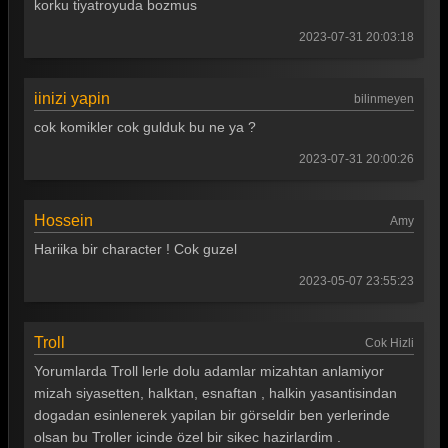
korku tiyatroyuda bozmus
Güldür güldür 217. Bölüm
2023-07-31 20:03:18
Güldür güldür 216. Bölüm
Güldür güldür 215. Bölüm
iinizi yapin
bilinmeyen
cok komikler cok gulduk bu ne ya ?
Güldür güldür 214. Bölüm
2023-07-31 20:00:26
Güldür güldür 213. Bölüm
Güldür güldür 212. Bölüm
Hossein
Amy
Güldür güldür 211. Bölüm
Hariika bir character ! Cok guzel
Güldür güldür 210. Bölüm
2023-05-07 23:55:23
Güldür güldür 209. Bölüm
Troll
Cok Hizli
Güldür güldür 208. Bölüm
Yorumlarda Troll lerle dolu adamlar mizahtan anlamiyor
Güldür güldür 207. Bölüm
mizah siyasetten, halktan, esnaftan , halkin yasantisindan
dogadan esinlenerek yapilan bir görseldir ben yerlerinde
Güldür güldür 206. Bölüm
olsan bu Troller icinde özel bir sikec hazirlardim .