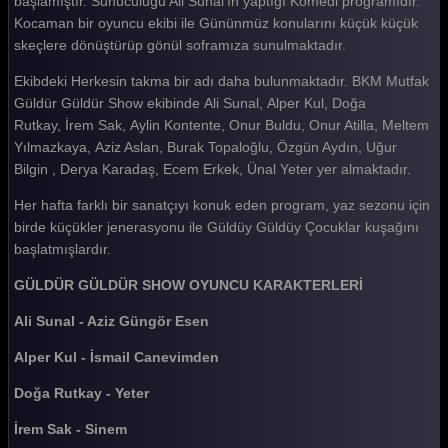
başlamıştır. Sunuculuğu Ali Sunal'ın yaptığı Komedi programıdır.
Kocaman bir oyuncu ekibi ile Gününmüz konularını küçük küçük
Güldür güldür 279. Bölüm
skeçlere dönüştürüp gönül soframıza sunulmaktadır.
Güldür güldür 278. Bölüm
Ekibdeki Herkesin takma bir adı daha bulunmaktadır. BKM Mutfak
Güldür güldür 277. Bölüm
Güldür Güldür Show ekibinde Ali Sunal, Alper Kul, Doğa
Rutkay, İrem Sak, Aylin Kontente, Onur Buldu, Onur Atilla, Meltem
Güldür güldür 276. Bölüm
Yılmazkaya, Aziz Aslan, Burak Topaloğlu, Özgün Aydın, Uğur
Bilgin , Derya Karadaş, Ecem Erkek, Ünal Yeter yer almaktadır.
Güldür güldür 275. Bölüm
Her hafta farklı bir sanatçıyı konuk eden program, yaz sezonu için
Güldür güldür 274. Bölüm
birde küçükler jenerasyonu ile Güldüy Güldüy Çocuklar kuşağını
Güldür güldür 273. Bölüm
başlatmışlardır.
Güldür güldür 272. Bölüm
GÜLDÜR GÜLDÜR SHOW OYUNCU KARAKTERLERİ
Güldür güldür 271. Bölüm
Ali Sunal - Aziz Güngör Esen
Güldür güldür 270. Bölüm
Alper Kul - İsmail Canevimden
Güldür güldür 269. Bölüm
Doğa Rutkay - Yeter
Güldür güldür 268. Bölüm
İrem Sak - Sinem