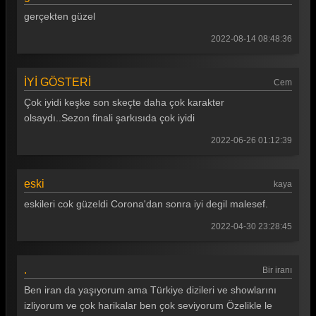
Güldür güldür 180. Bölüm
gerçekten güzel
Güldür güldür 179. Bölüm
2022-08-14 08:48:36
Güldür güldür 178. Bölüm
İYİ GÖSTERİ
Güldür güldür 177. Bölüm
Cem
Çok iyidi keşke son skeçte daha çok karakter
Güldür güldür 176. Bölüm
olsaydı..Sezon finali şarkısıda çok iyidi
Güldür güldür 175. Bölüm
2022-06-26 01:12:39
Güldür güldür 174. Bölüm
eski
Güldür güldür 173. Bölüm
kaya
eskileri cok güzeldi Corona'dan sonra iyi degil malesef.
Güldür güldür 172. Bölüm
2022-04-30 23:28:45
Güldür güldür 171. Bölüm
Güldür güldür 170. Bölüm
.
Bir iranı
Güldür güldür 169. Bölüm
Ben iran da yaşıyorum ama Türkiye dizileri ve showlarını
izliyorum ve çok harikalar ben çok seviyorum Özelikle le
Güldür güldür 168. Bölüm