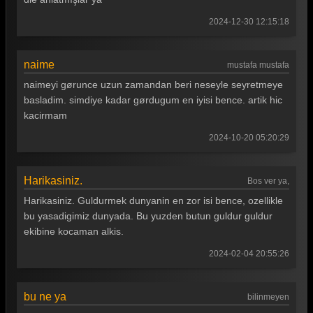
Güldür güldür 230. Bölüm
2024-12-30 12:15:18
Güldür güldür 229. Bölüm
Güldür güldür 228. Bölüm
naime
mustafa mustafa
Güldür güldür 227. Bölüm
naimeyi gørunce uzun zamandan beri neseyle seyretmeye
basladim. simdiye kadar gørdugum en iyisi bence. artik hic
Güldür güldür 226. Bölüm
kacirmam
Güldür güldür 225. Bölüm
2024-10-20 05:20:29
Güldür güldür 224. Bölüm
Güldür güldür 223. Bölüm
Harikasiniz.
Bos ver ya,
Harikasiniz. Guldurmek dunyanin en zor isi bence, ozellikle
Güldür güldür 222. Bölüm
bu yasadigimiz dunyada. Bu yuzden butun guldur guldur
Güldür güldür 221. Bölüm
ekibine kocaman alkis.
Güldür güldür 220. Bölüm
2024-02-04 20:55:26
Güldür güldür 219. Bölüm
bu ne ya
bilinmeyen
Güldür güldür 218. Bölüm