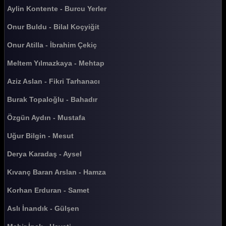
Güldür güldür 267. Bölüm
Aylin Kontente - Burcu Yerler
Güldür güldür 266. Bölüm
Onur Buldu - Bilal Koçyiğit
Güldür güldür 265. Bölüm
Onur Atilla - İbrahim Çekiç
Güldür güldür 264. Bölüm
Meltem Yılmazkaya - Mehtap
Güldür güldür 263. Bölüm
Aziz Aslan - Fikri Tarhanacı
Güldür güldür 262. Bölüm
Burak Topaloğlu - Bahadır
Güldür güldür 261. Bölüm
Özgün Aydın - Mustafa
Güldür güldür 260. Bölüm
Uğur Bilgin - Mesut
Güldür güldür 259. Bölüm
Derya Karadaş - Aysel
Güldür güldür 258. Bölüm
Kıvanç Baran Arslan - Hamza
Güldür güldür 257. Bölüm
Korhan Erduran - Samet
Güldür güldür 256. Bölüm
Aslı İnandık - Gülşen
Güldür güldür 255. Bölüm