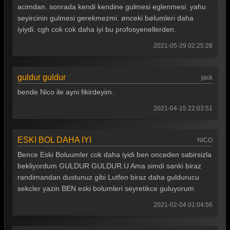
acimdan. sonrada kendi kendine gulmesi eglenmesi. yahu
Güldür güldür 155. Bölüm
seyircinin gulmesi gerekmezmi. ønceki bølumleri daha
Güldür güldür 154. Bölüm
iyiydi. cgh cok cok daha iyi bu profosyenellerden.
Güldür güldür 153. Bölüm
2021-05-29 02:25:28
Güldür güldür 152. Bölüm
guldur guldur
jack
Güldür güldür 151. Bölüm
bende Nico ile ayni fikirdeyim.
Güldür güldür 150. Bölüm
2021-04-15 22:03:51
Güldür güldür 149. Bölüm
Güldür güldür 148. Bölüm
ESKI BOL DAHA IYI
NICO
Bence Eski Boluumler cok daha iyidi ben onceden sabirsizla
Güldür güldür 147. Bölüm
bekliyordum GULDUR GULDUR.U Ama simdi sanki biraz
Güldür güldür 146. Bölüm
randimandan dustunuz gibi Lutfen biraz daha guldurucu
sekcler yazin BEN eski bolumleri seyretikce guluyorum
Güldür güldür 145. Bölüm
2021-02-04 01:04:56
Güldür güldür 144. Bölüm
Güldür güldür 143. Bölüm