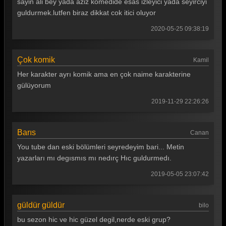
sayin ali bey yada aziz komedide esas izleyici yada seyirciyi
Güldür güldür 130. Bölüm
guldurmek.lutfen biraz dikkat cok itici oluyor
Güldür güldür 129. Bölüm
2020-05-25 09:38:19
Güldür güldür 128. Bölüm
Çok komik
Kamil
Güldür güldür 127. Bölüm
Her karakter ayrı komik ama en çok naime karakterine
Güldür güldür 126. Bölüm
gülüyorum
Güldür güldür 125. Bölüm
2019-11-29 22:26:26
Güldür güldür 124. Bölüm
Barıs
Canan
Güldür güldür 123. Bölüm
You tube dan eski bölümleri seyredeyim bari... Metin
Güldür güldür 122. Bölüm
yazarları mı degısmıs mı nedırç Hıc guldurmedı.
Güldür güldür 121. Bölüm
2019-05-05 23:07:42
Güldür güldür 120. Bölüm
güldür güldür
bilo
Güldür güldür 119. Bölüm
bu sezon hic ve hic güzel degil,nerde eski grup?