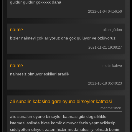
güldür güldür çokkkkk daha
Güldür güldür 167. Bölüm
2022-01-04 04:56:50
Güldür güldür 166. Bölüm
naime
Güldür güldür 165. Bölüm
altan güden
bizler naimeyi çok arıyoruz ona çok gülüyor ve özlüyoruz
Güldür güldür 164. Bölüm
2021-11-21 19:08:27
Güldür güldür 163. Bölüm
Güldür güldür 162. Bölüm
naime
metin kahve
Güldür güldür 161. Bölüm
naimesiz olmuyor.eskileri aradik
Güldür güldür 160. Bölüm
2021-10-18 05:40:23
Güldür güldür 159. Bölüm
ali sunalin kafasina gøre oyuna birseyler katmasi
Güldür güldür 158. Bölüm
mehmet ince.
Güldür güldür 157. Bölüm
alis sunalun oyune birseyler katmasi gibi degisiklikler
istemesi aslinda hicte komik olmuyor fazla yapmaciklasip
Güldür güldür 156. Bölüm
ciddiyetten cikiyor. zaten hicbir mudahalesi iyi olmadi benim