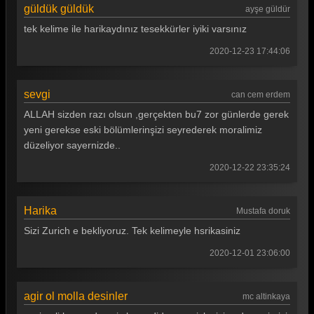
güldük güldük
ayşe güldür
Güldür güldür 142. Bölüm
tek kelime ile harikaydınız tesekkürler iyiki varsınız
Güldür güldür 141. Bölüm
2020-12-23 17:44:06
Güldür güldür 140. Bölüm
sevgi
can cem erdem
Güldür güldür 139. Bölüm
ALLAH sizden razı olsun ,gerçekten bu7 zor günlerde gerek
Güldür güldür 138. Bölüm
yeni gerekse eski bölümlerinşizi seyrederek moralimiz
düzeliyor sayernizde..
Güldür güldür 137. Bölüm
2020-12-22 23:35:24
Güldür güldür 136. Bölüm
Güldür güldür 135. Bölüm
Harika
Mustafa doruk
Güldür güldür 134. Bölüm
Sizi Zurich e bekliyoruz. Tek kelimeyle hsrikasiniz
Güldür güldür 133. Bölüm
2020-12-01 23:06:00
Güldür güldür 132. Bölüm
agir ol molla desinler
mc altinkaya
Güldür güldür 131. Bölüm