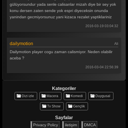
gülüyorsundur yada senle calisanlar mizah diye bir sey yok
Güldür güldür 105. Bölüm
konu dersen zaten sende yok espri diyeceksin onunda
Güldür güldür 104. Bölüm
yanindan gecmiyorsunuz yani kizaca rezalet yaptiklariniz
2016-03-19 03:04:32
Güldür güldür 103. Bölüm
Güldür güldür 102. Bölüm
dailymotion
Ali
Güldür güldür 101. Bölüm
Dailymotion player cogu zaman calismiyor. Neden olabilir
Güldür güldür 100. Bölüm
aceba ?
2016-03-04 22:56:39
Güldür güldür 99. Bölüm
Güldür güldür 98. Bölüm
Kategoriler
Güldür güldür 97. Bölüm
Dizi izle
Macera
Komedi
Duygusal
Güldür güldür 96. Bölüm
Tv Show
Gençlik
Güldür güldür 95. Bölüm
Sayfalar
Güldür güldür 94. Bölüm
Privacy Policy
iletişim
DMCA