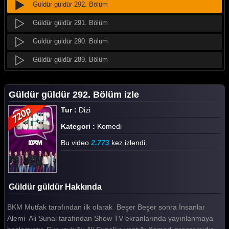
Güldür güldür 292. Bölüm
Güldür güldür 291. Bölüm
Güldür güldür 290. Bölüm
Güldür güldür 289. Bölüm
Güldür güldür 288. Bölüm
Güldür güldür 292. Bölüm izle
Güldür güldür 287. Bölüm
Tur :
Dizi
Güldür güldür 286. Bölüm
Kategori :
Komedi
Güldür güldür 285. Bölüm
Bu video
2.773
kez izlendi.
Güldür güldür 284. Bölüm
Güldür güldür 283. Bölüm
Güldür güldür Hakkında
Güldür güldür 282. Bölüm
BKM Mutfak tarafından ilk olarak Beşer Beşer sonra İnsanlar
Güldür güldür 281. Bölüm
Alemi Ali Sunal tarafından Show TV ekranlarında yayınlanmaya
Güldür güldür 280. Bölüm