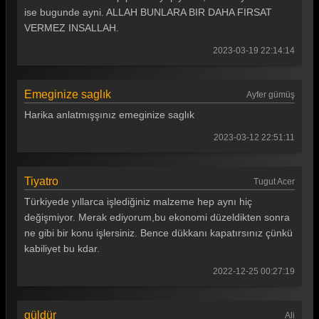
ise bugunde ayni. ALLAH BUNLARA BIR DAHA FIRSAT
Güldür güldür 192. Bölüm
VERMEZ INSALLAH.
Güldür güldür 191. Bölüm
2023-03-19 22:14:14
Güldür güldür 190. Bölüm
Emeginize saglık
Güldür güldür 189. Bölüm
Ayfer gümüş
Harika anlatmışşınız emeginize saglık
Güldür güldür 188. Bölüm
2023-03-12 22:51:11
Güldür güldür 187. Bölüm
Güldür güldür 186. Bölüm
Tiyatro
Tugut Acer
Güldür güldür 185. Bölüm
Türkiyede yıllarca işlediğiniz malzeme hep aynı hiç
değişmiyor. Merak ediyorum,bu ekonomi düzeldikten sonra
Güldür güldür 184. Bölüm
ne gibi bir konu işlersiniz. Bence dükkanı kapatırsınız çünkü
kabiliyet bu kdar.
Güldür güldür 183. Bölüm
2022-12-25 00:27:19
Güldür güldür 182. Bölüm
Güldür güldür 181. Bölüm
güldür
Ali