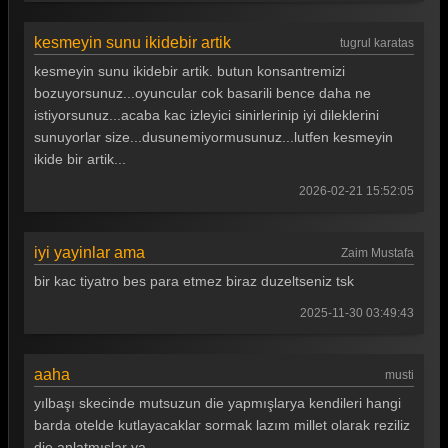
Güldür güldür 242. Bölüm
kesmeyin sunu ikidebir artik
tugrul karatas
Güldür güldür 241. Bölüm
kesmeyin sunu ikidebir artik. butun konsantremizi
Güldür güldür 240. Bölüm
bozuyorsunuz...oyuncular cok basarili bence daha ne
istiyorsunuz...acaba kac izleyici sinirlerinip iyi dileklerini
Güldür güldür 239. Bölüm
sunuyorlar size...dusunemiyormusunuz...lutfen kesmeyin
ikide bir artik...
Güldür güldür 238. Bölüm
2026-02-21 15:52:05
Güldür güldür 237. Bölüm
Güldür güldür 236. Bölüm
iyi yayinlar ama
Zaim Mustafa
Güldür güldür 235. Bölüm
bir kac tiyatro bes para etmez biraz duzeltseniz tsk
Güldür güldür 234. Bölüm
2025-11-30 03:49:43
Güldür güldür 233. Bölüm
aaha
musti
Güldür güldür 232. Bölüm
yılbaşı skecinde mutsuzun die yapmışlarya kendileri hangi
Güldür güldür 231. Bölüm
barda otelde kutlayacaklar sormak lazım millet olarak reziliz
die anlatmışlar ya