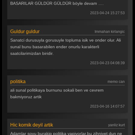
Güldür güldür 205. Bölüm
BASARILAR GÜLDÜR GÜLDÜR böyle devam ….
Güldür güldür 204. Bölüm
2023-04-24 15:27:53
Güldür güldür 203. Bölüm
Guldur guldur
Immahan kirlangic
Güldür güldür 202. Bölüm
Sanatci durusuyla gorusuyle topluma isik ve onder olur. Ali
Güldür güldür 201. Bölüm
sunal bunu basarabilen ender onurlu karakterli
saatcilarimizdan biridir.
Güldür güldür 200. Bölüm
2023-04-23 04:08:39
Güldür güldür 199. Bölüm
Güldür güldür 198. Bölüm
politika
memo can
Güldür güldür 197. Bölüm
ali sunal politikaya burnunu sokali ben ve cevrem
bakmiyoruz artik
Güldür güldür 196. Bölüm
2023-04-16 14:07:57
Güldür güldür 195. Bölüm
Güldür güldür 194. Bölüm
Hic komik deyil artik
yanliz kurt
Güldür güldür 193. Bölüm
Adamlar sovu burakip politika yapiyorlar,bu zihniyet dun ne