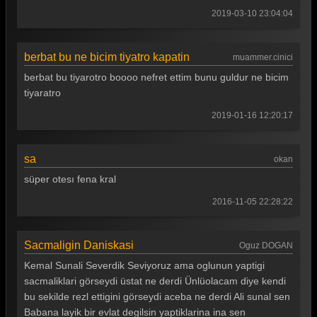
Güldür güldür 118. Bölüm
2019-03-10 23:04:04
Güldür güldür 117. Bölüm
Güldür güldür 116. Bölüm
berbat bu ne bicim tiyatro kapatin
muammer.cinici
berbat bu tiyarotro boooo nefret ettim bunu guldur ne bicim
Güldür güldür 115. Bölüm
tiyaratro
Güldür güldür 114. Bölüm
2019-01-16 12:20:17
Güldür güldür 113. Bölüm
Güldür güldür 112. Bölüm
sa
okan
süper otesı fena kral
Güldür güldür 111. Bölüm
2016-11-05 22:28:22
Güldür güldür 110. Bölüm
Güldür güldür 109. Bölüm
Sacmaligin Daniskasi
Oguz DOGAN
Güldür güldür 108. Bölüm
Kemal Sunali Severdik Seviyoruz ama oglunun yaptigi
sacmaliklari görseydi üstat ne derdi Ünlüolacam diye kendi
Güldür güldür 107. Bölüm
bu sekilde rezl ettigini görseydi aceba ne derdi Ali sunal sen
Güldür güldür 106. Bölüm
Babana layik bir evlat degilsin yaptiklarina ina sen