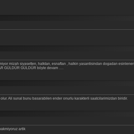
iyor mizah siyasetten, halktan, esnaftan , halkin yasantisindan dogadan esinlenere
SARILAR GÜLDÜR GÜLDÜR böyle devam ….
lur. Ali sunal bunu basarabilen ender onurlu karakterli saatcilarimizdan biridir.
bakmiyoruz artik