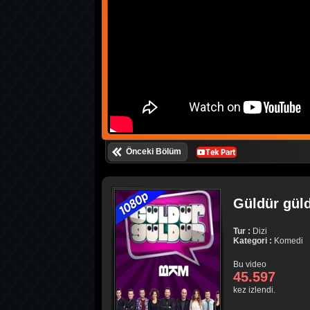
Önceki Bölüm
Güldür güld
Tur :
Dizi
Kategori :
Komedi
Bu video
45.597
kez izlendi.