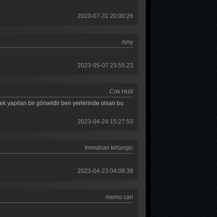
Güldür güldür 68. Bölüm
2023-07-31 20:00:26
Güldür güldür 67. Bölüm
Amy
Güldür güldür 66. Bölüm
Güldür güldür 65. Bölüm
2023-05-07 23:55:23
Güldür güldür 64. Bölüm
Cok Hizli
Güldür güldür 63. Bölüm
k yapilan bir görseldir ben yerlerinde olsan bu
Güldür güldür 62. Bölüm
2023-04-24 15:27:53
Güldür güldür 61. Bölüm
Immahan kirlangic
Güldür güldür 60. Bölüm
Güldür güldür 59. Bölüm
2023-04-23 04:08:39
Güldür güldür 58. Bölüm
memo can
Güldür güldür 57. Bölüm