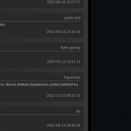
2023-04-16 14:07:57
Güldür güldür 56. Bölüm
Güldür güldür 55. Bölüm
yanliz kurt
Güldür güldür 54. Bölüm
LAH.
2023-03-19 22:14:14
Güldür güldür 53. Bölüm
Güldür güldür 52. Bölüm
Ayfer gümüş
Güldür güldür 51. Bölüm
2023-03-12 22:51:11
Güldür güldür 50. Bölüm
Güldür güldür 49. Bölüm
Tugut Acer
niz. Bence dükkanı kapatırsınız çünkü kabiliyet bu
Güldür güldür 48. Bölüm
2022-12-25 00:27:19
Güldür güldür 47. Bölüm
Güldür güldür 46. Bölüm
Ali
Güldür güldür 45. Bölüm
2022-08-14 08:48:36
Güldür güldür 44. Bölüm