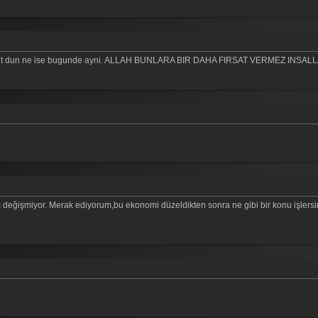
ihniyet dun ne ise bugunde ayni. ALLAH BUNLARA BIR DAHA FIRSAT VERMEZ INSAL
ç değişmiyor. Merak ediyorum,bu ekonomi düzeldikten sonra ne gibi bir konu işlersi