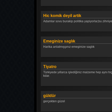
Hic komik deyil artik
Adamlar sovu burakip politika yapiyorlar,bu z
Emeginize saglık
Harika anlatmışşınız emeginize saglık
Tiyatro
Türkiyede yıllarca işlediğiniz malzeme hep aynı hi
kdar.
güldür
gerçekten güzel