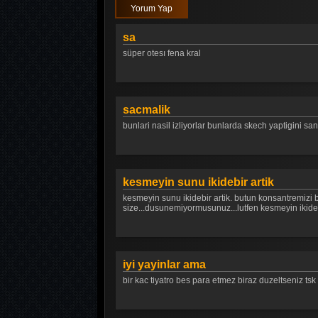
Yorum Yap
sa
süper otesı fena kral
sacmalik
bunlari nasil izliyorlar bunlarda skech yaptigini san
kesmeyin sunu ikidebir artik
kesmeyin sunu ikidebir artik. butun konsantremizi bo
size...dusunemiyormusunuz...lutfen kesmeyin ikide bi
iyi yayinlar ama
bir kac tiyatro bes para etmez biraz duzeltseniz tsk