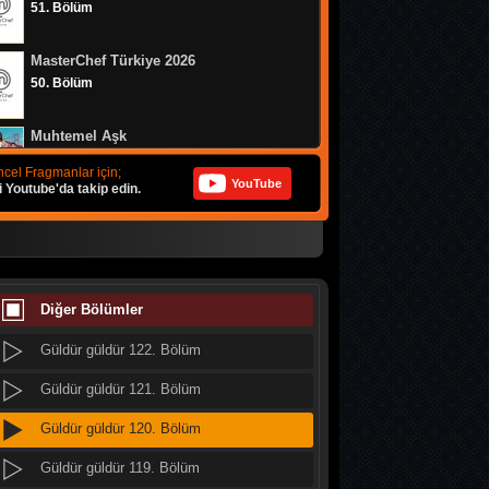
51. Bölüm
Güldür güldür 130. Bölüm
MasterChef Türkiye 2026
Güldür güldür 129. Bölüm
50. Bölüm
Güldür güldür 128. Bölüm
Muhtemel Aşk
Güldür güldür 127. Bölüm
8. Bölüm
cel Fragmanlar için;
YouTube
i Youtube'da takip edin.
Güldür güldür 126. Bölüm
Bizim Evin Halleri
Güldür güldür 125. Bölüm
314. Bölüm
Güldür güldür 124. Bölüm
MasterChef Türkiye 2026
49. Bölüm
Diğer Bölümler
Güldür güldür 123. Bölüm
Güldür güldür 122. Bölüm
Doğanın Kanunu
9. Bölüm
Güldür güldür 121. Bölüm
Güldür güldür 120. Bölüm
MasterChef Türkiye 2026
48. Bölüm
Güldür güldür 119. Bölüm