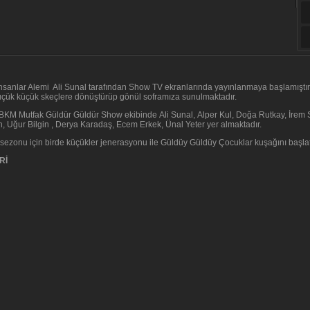
nsanlar Alemi Ali Sunal tarafından Show TV ekranlarında yayınlanmaya başlamıştır.
üçük küçük skeçlere dönüştürüp gönül soframıza sunulmaktadır.
BKM Mutfak Güldür Güldür Show ekibinde Ali Sunal, Alper Kul, Doğa Rutkay, İrem S
, Uğur Bilgin , Derya Karadaş, Ecem Erkek, Ünal Yeter yer almaktadır.
z sezonu için birde küçükler jenerasyonu ile Güldüy Güldüy Çocuklar kuşağını başlat
Rİ