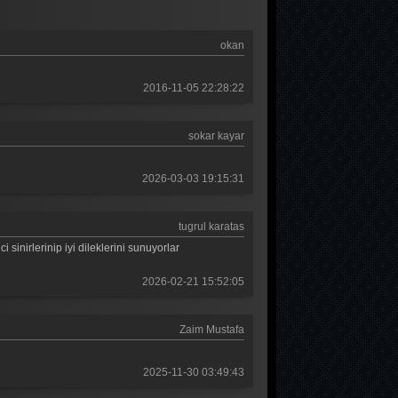
Güldür güldür 93. Bölüm
okan
Güldür güldür 92. Bölüm
Güldür güldür 91. Bölüm
2016-11-05 22:28:22
Güldür güldür 90. Bölüm
sokar kayar
Güldür güldür 89. Bölüm
Güldür güldür 88. Bölüm
2026-03-03 19:15:31
Güldür güldür 87. Bölüm
tugrul karatas
Güldür güldür 86. Bölüm
sinirlerinip iyi dileklerini sunuyorlar
Güldür güldür 85. Bölüm
2026-02-21 15:52:05
Güldür güldür 84. Bölüm
Zaim Mustafa
Güldür güldür 83. Bölüm
Güldür güldür 82. Bölüm
2025-11-30 03:49:43