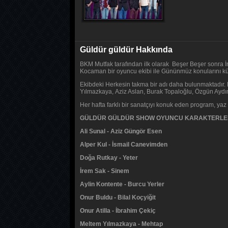
Güldür güldür Hakkında
BKM Mutfak tarafından ilk olarak Beşer Beşer sonra İ
Kocaman bir oyuncu ekibi ile Gününmüz konularını k
Ekibdeki Herkesin takma bir adı daha bulunmaktadır. 
Yılmazkaya, Aziz Aslan, Burak Topaloğlu, Özgün Aydın
Her hafta farklı bir sanatçıyı konuk eden program, ya
GÜLDÜR GÜLDÜR SHOW OYUNCU KARAKTERLE
Ali Sunal - Aziz Güngör Esen
Alper Kul - İsmail Canevimden
Doğa Rutkay - Yeter
İrem Sak - Sinem
Aylin Kontente - Burcu Yerler
Onur Buldu - Bilal Koçyiğit
Onur Atilla - İbrahim Çekiç
Meltem Yılmazkaya - Mehtap