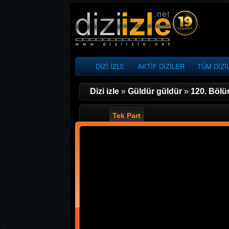
DİZİ İZLE
AKTİF DİZİLER
TÜM DİZİ
Dizi izle
»
Güldür güldür
»
120. Böl
Tek Part