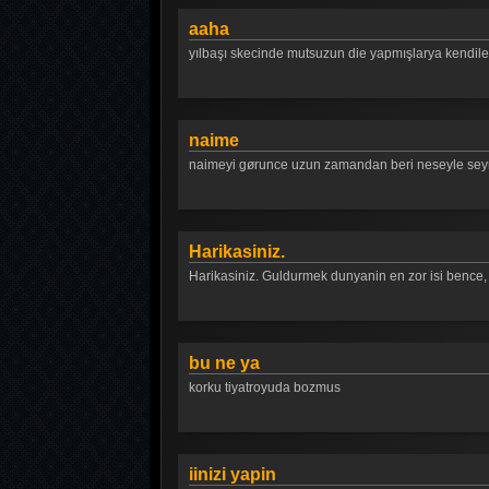
aaha
yılbaşı skecinde mutsuzun die yapmışlarya kendileri
naime
naimeyi gørunce uzun zamandan beri neseyle seyr
Harikasiniz.
Harikasiniz. Guldurmek dunyanin en zor isi bence,
bu ne ya
korku tiyatroyuda bozmus
iinizi yapin