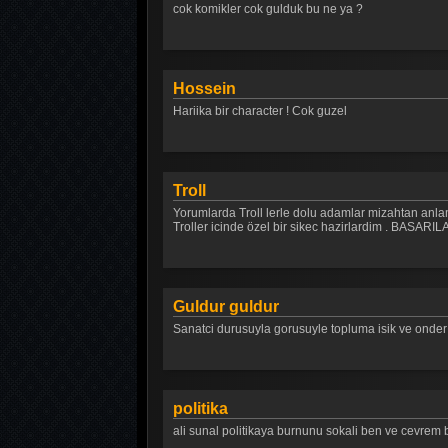
cok komikler cok gulduk bu ne ya ?
Hossein
Hariika bir character ! Cok guzel
Troll
Yorumlarda Troll lerle dolu adamlar mizahtan anlam
Troller icinde özel bir sikec hazirlardim . BA
Guldur guldur
Sanatci durusuyla gorusuyle topluma isik ve onder o
politika
ali sunal politikaya burnunu sokali ben ve cevrem 