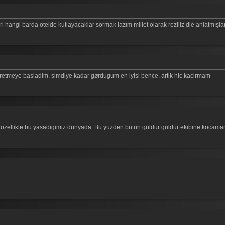
 hangi barda otelde kutlayacaklar sormak lazım millet olarak reziliz die anlatmışla
etmeye basladim. simdiye kadar gørdugum en iyisi bence. artik hic kacirmam
 ozellikle bu yasadigimiz dunyada. Bu yuzden butun guldur guldur ekibine kocaman