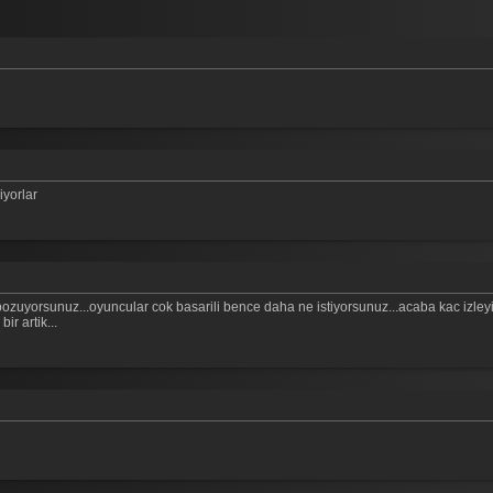
iyorlar
zuyorsunuz...oyuncular cok basarili bence daha ne istiyorsunuz...acaba kac izleyici 
r artik...