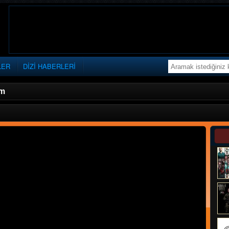
LER
DİZİ HABERLERİ
üm