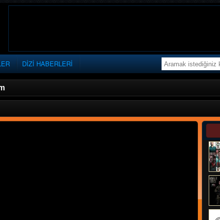
LER
DİZİ HABERLERİ
üm