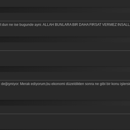
ihniyet dun ne ise bugunde ayni. ALLAH BUNLARA BIR DAHA FIRSAT VERMEZ INSAL
ç değişmiyor. Merak ediyorum,bu ekonomi düzeldikten sonra ne gibi bir konu işlersi