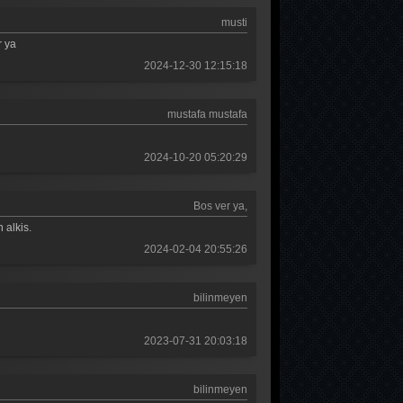
Güldür güldür 291. Bölüm
musti
Güldür güldür 290. Bölüm
r ya
2024-12-30 12:15:18
Güldür güldür 289. Bölüm
Güldür güldür 288. Bölüm
mustafa mustafa
Güldür güldür 287. Bölüm
2024-10-20 05:20:29
Güldür güldür 286. Bölüm
Güldür güldür 285. Bölüm
Bos ver ya,
 alkis.
Güldür güldür 284. Bölüm
2024-02-04 20:55:26
Güldür güldür 283. Bölüm
Güldür güldür 282. Bölüm
bilinmeyen
Güldür güldür 281. Bölüm
2023-07-31 20:03:18
Güldür güldür 280. Bölüm
bilinmeyen
Güldür güldür 279. Bölüm