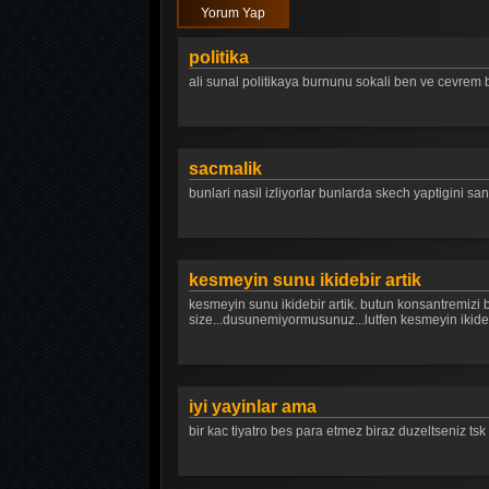
Yorum Yap
politika
ali sunal politikaya burnunu sokali ben ve cevrem 
sacmalik
bunlari nasil izliyorlar bunlarda skech yaptigini san
kesmeyin sunu ikidebir artik
kesmeyin sunu ikidebir artik. butun konsantremizi bo
size...dusunemiyormusunuz...lutfen kesmeyin ikide bi
iyi yayinlar ama
bir kac tiyatro bes para etmez biraz duzeltseniz tsk