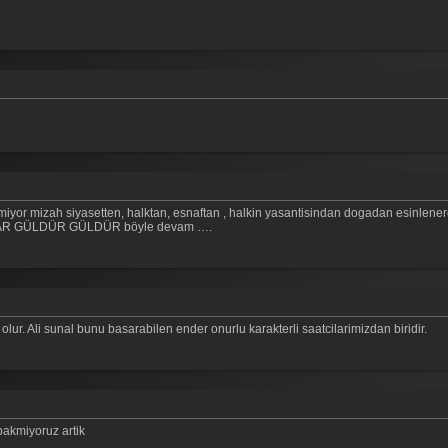
iyor mizah siyasetten, halktan, esnaftan , halkin yasantisindan dogadan esinlenere
SARILAR GÜLDÜR GÜLDÜR böyle devam ….
lur. Ali sunal bunu basarabilen ender onurlu karakterli saatcilarimizdan biridir.
bakmiyoruz artik