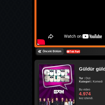
Önceki Bölüm
Güldür güld
Tur :
Dizi
Kategori :
Komedi
Bu video
4.974
kez izlendi.