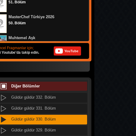
51. Bölüm
Güldür güldür 340. Bölüm
MasterChef Türkiye 2026
Güldür güldür 339. Bölüm
50. Bölüm
Güldür güldür 338. Bölüm
Muhtemel Aşk
Güldür güldür 337. Bölüm
8. Bölüm
cel Fragmanlar için;
YouTube
i Youtube'da takip edin.
Güldür güldür 336. Bölüm
Bizim Evin Halleri
Güldür güldür 335. Bölüm
314. Bölüm
Güldür güldür 334. Bölüm
MasterChef Türkiye 2026
49. Bölüm
Diğer Bölümler
Güldür güldür 333. Bölüm
Güldür güldür 332. Bölüm
Doğanın Kanunu
9. Bölüm
Güldür güldür 331. Bölüm
Güldür güldür 330. Bölüm
MasterChef Türkiye 2026
48. Bölüm
Güldür güldür 329. Bölüm