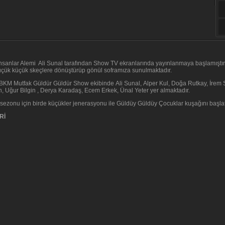
nsanlar Alemi Ali Sunal tarafından Show TV ekranlarında yayınlanmaya başlamıştır.
üçük küçük skeçlere dönüştürüp gönül soframıza sunulmaktadır.
BKM Mutfak Güldür Güldür Show ekibinde Ali Sunal, Alper Kul, Doğa Rutkay, İrem S
, Uğur Bilgin , Derya Karadaş, Ecem Erkek, Ünal Yeter yer almaktadır.
z sezonu için birde küçükler jenerasyonu ile Güldüy Güldüy Çocuklar kuşağını başlat
Rİ