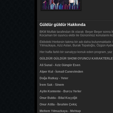
Güldür güldür Hakkında
BKM Mutfak tarafından ilk olarak Beşer Beşer sonra İ
Kocaman bir oyuncu ekibi ile Gününmüz konularını k
Ekibdeki Herkesin takma bir adı daha bulunmaktadır. 
Yılmazkaya, Aziz Aslan, Burak Topaloğlu, Özgün Aydın
Her hafta farklı bir sanatçıyı konuk eden program, ya
GÜLDÜR GÜLDÜR SHOW OYUNCU KARAKTERLE
Ali Sunal - Aziz Güngör Esen
Alper Kul - İsmail Canevimden
Doğa Rutkay - Yeter
İrem Sak - Sinem
Aylin Kontente - Burcu Yerler
Onur Buldu - Bilal Koçyiğit
Onur Atilla - İbrahim Çekiç
Meltem Yılmazkaya - Mehtap