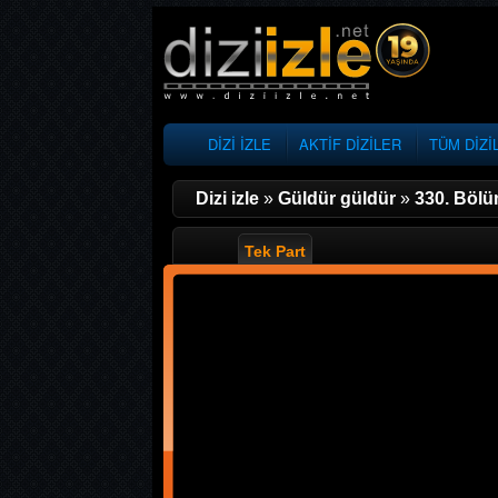
DİZİ İZLE
AKTİF DİZİLER
TÜM DİZİ
Dizi izle
»
Güldür güldür
»
330. Böl
Tek Part