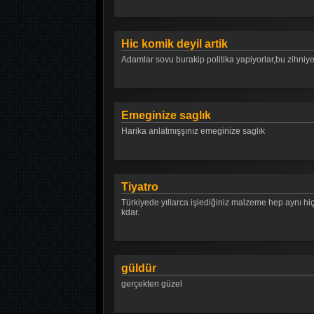
Hic komik deyil artik
Adamlar sovu burakip politika yapiyorlar,bu z
Emeginize saglık
Harika anlatmışşınız emeginize saglık
Tiyatro
Türkiyede yıllarca işlediğiniz malzeme hep aynı hi
kdar.
güldür
gerçekten güzel