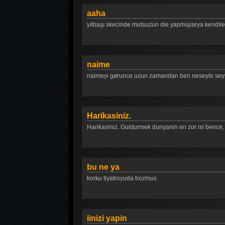
aaha
yılbaşı skecinde mutsuzun die yapmışlarya kendileri
naime
naimeyi gørunce uzun zamandan beri neseyle seyr
Harikasiniz.
Harikasiniz. Guldurmek dunyanin en zor isi bence,
bu ne ya
korku tiyatroyuda bozmus
iinizi yapin