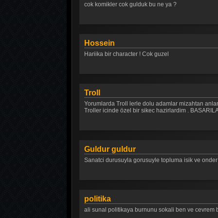
cok komikler cok gulduk bu ne ya ?
Hossein
Hariika bir character ! Cok guzel
Troll
Yorumlarda Troll lerle dolu adamlar mizahtan anlam
Troller icinde özel bir sikec hazirlardim . BA
Guldur guldur
Sanatci durusuyla gorusuyle topluma isik ve onder o
politika
ali sunal politikaya burnunu sokali ben ve cevrem 