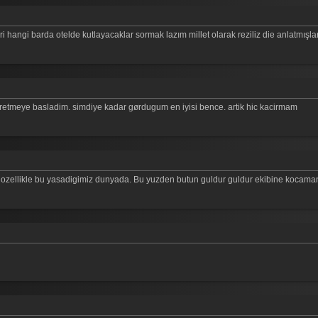
 hangi barda otelde kutlayacaklar sormak lazım millet olarak reziliz die anlatmışla
etmeye basladim. simdiye kadar gørdugum en iyisi bence. artik hic kacirmam
 ozellikle bu yasadigimiz dunyada. Bu yuzden butun guldur guldur ekibine kocaman