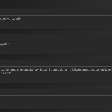
bakmiyoruz artik
iyorlar
zuyorsunuz...oyuncular cok basarili bence daha ne istiyorsunuz...acaba kac izleyici 
r artik...