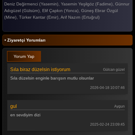
Deniz Değirmenci (Yasemin), Yasemin Yeşilgöz (Fadime), Günnur
Gelin 83. Bölüm
Adıgüzel (Gülsüm), Elif Çapkın (Yonca), Güneş Ebrar Özgül
(Mine), Türker Kantar (Emir), Arif Nazım (Ertuğrul)
Gelin 82. Bölüm
Gelin 81. Bölüm
• Ziyaretçi Yorumları
Gelin 80. Bölüm
Gelin 79. Bölüm
Yorum Yap
Gelin 78. Bölüm
Sıla biraz düzelsin istiyorum
Gülcan güzel
Gelin 77. Bölüm
Sıla düzelsin enginle barışsın mutlu olsunlar
Gelin 76. Bölüm
2026-04-18 10:07:46
Gelin 75. Bölüm
gul
Aygun
Gelin 74. Bölüm
en sevdiyim dizi
Gelin 73. Bölüm
2025-02-24 23:09:45
Gelin 72. Bölüm