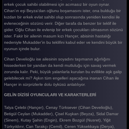
Gelin 96. Bölüm
erkek çocuk sahibi olabilmesi için acımasız bir oyun oynar.
Cihan'ın eşi Beyza'dan oğlunu boşamasını ister, ona bulduğu bir
Gelin 95. Bölüm
kızdan bir erkek evlat sahibi olup sonrasında yeniden kendisi ile
evleneceğinin sözünü verir. Diğer tarafa da benzer bir teklif ile
Gelin 94. Bölüm
gider. Oğlu Cihan ile evlenip bir erkek çocukları olmasının sözünü
Gelin 93. Bölüm
ister. Fakir bir ailenin masum kızı Hançer, abisinin hastalığı
nedeniyle Mukadder'in bu teklifini kabul eder ve kendini büyük bir
Gelin 92. Bölüm
oyunun içinde bulur.
Gelin 91. Bölüm
Cihan Develioğlu ise ailesinin soyadını taşımanın ağırlığını
hissederken bir yandan da kendi mutluluğu için savaş vermek
Gelin 90. Bölüm
zorunda kalır. Peki, büyük yalanlarla kurulan bu evlilikte aşk galip
Gelin 89. Bölüm
gelebilecek mi? Aşkın tüm engelleri aşacağına inanan Cihan ile
Hançer in sürprizlerle dolu öyküsü anlatılıyor.
Gelin 88. Bölüm
GELİN DİZİSİ OYUNCULARI VE KARAKTERLERİ
Gelin 87. Bölüm
Talya Çelebi (Hançer), Cenay Türksever (Cihan Develioğlu),
Gelin 86. Bölüm
Betigül Ceylan (Mukadder), Çisel Kuşkan (Beyza), Sidal Damar
Gelin 85. Bölüm
(Sinem), Kutay Şahin (Engin), Ekrem Bozgül (Nusret), Yiğit
Türkyıldırır, Can Tarakçı (Cemil), Ceren Yüksekkaya (Derya),
Gelin 84. Bölüm