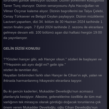
türündeki günlük televizyon dizisidir. Dizinin yönetmen koltuğunda
Taner Tunç oturuyor. Dizinin senaryosunu Ayla Hacıoğulları ve
Gelin 108. Bölüm
Vilmer Özçınar kaleme alıyor. Dizinin başrollerini ise Talya Çelebi,
Gelin 107. Bölüm
Cenay Türksever ve Betigül Ceylan paylaşıyor. Dizinin müziklerini
Lacivert yaparken, dizi 34. bölüm ile 30 Haziran 2024 tarihinde 1.
Gelin 106. Bölüm
sezon finalini yaptı. 7 Eylül 2024 tarihinde 2. sezonu ile ekranlara
gelmeye devam etti. 100 bölümü aşan dizi haftaici hergün 19:00
Gelin 105. Bölüm
da yayınlanıyor.
Gelin 104. Bölüm
GELİN DİZİSİ KONUSU
Gelin 103. Bölüm
??Gözleri hançer gibi, adı Hançer olsun.'' sözleri ile başlayan ve
Gelin 102. Bölüm
??Hepsinin adı aynı değil mi? gelin işte.''
Gelin 101. Bölüm
sözleri ile tanıtılan dizi,
Hayatları birbirinden farklı olan Hançer ile Cihan'ın aşk, yalan ve
Gelin 100. Bölüm
ihtirasla harmanlanmış hikayesini ekranlara taşıyor.
Gelin 99. Bölüm
Bu iki gencin kaderleri, Mukadder Develioğlu'nun acımasız
Gelin 98. Bölüm
planlarıyla kesişiyor. Ailesine, geleneklerine özellikle de tüm mal
varlığının tek mirasçısı olarak gördüğü doğacak torunlarına çok
Gelin 97. Bölüm
önem veren Mukadder Develioğlu, oğlu Cihan Develioğlu'nun