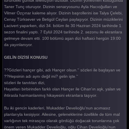
türündeki günlük televizyon dizisidir. Dizinin yönetmen koltuğunda
Taner Tunç oturuyor. Dizinin senaryosunu Ayla Hacıoğulları ve
Gelin 391. Bölüm
Vilmer Özçınar kaleme alıyor. Dizinin başrollerini ise Talya Çelebi,
Gelin 390. Bölüm
Cenay Türksever ve Betigül Ceylan paylaşıyor. Dizinin müziklerini
Lacivert yaparken, dizi 34. bölüm ile 30 Haziran 2024 tarihinde 1.
Gelin 389. Bölüm
sezon finalini yaptı. 7 Eylül 2024 tarihinde 2. sezonu ile ekranlara
gelmeye devam etti. 100 bölümü aşan dizi haftaici hergün 19:00
Gelin 388. Bölüm
da yayınlanıyor.
Gelin 387. Bölüm
GELİN DİZİSİ KONUSU
Gelin 386. Bölüm
??Gözleri hançer gibi, adı Hançer olsun.'' sözleri ile başlayan ve
Gelin 385. Bölüm
??Hepsinin adı aynı değil mi? gelin işte.''
Gelin 384. Bölüm
sözleri ile tanıtılan dizi,
Hayatları birbirinden farklı olan Hançer ile Cihan'ın aşk, yalan ve
Gelin 383. Bölüm
ihtirasla harmanlanmış hikayesini ekranlara taşıyor.
Gelin 382. Bölüm
Bu iki gencin kaderleri, Mukadder Develioğlu'nun acımasız
Gelin 381. Bölüm
planlarıyla kesişiyor. Ailesine, geleneklerine özellikle de tüm mal
varlığının tek mirasçısı olarak gördüğü doğacak torunlarına çok
Gelin 380. Bölüm
önem veren Mukadder Develioğlu, oğlu Cihan Develioğlu'nun