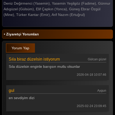
Deniz Değirmenci (Yasemin), Yasemin Yeşilgöz (Fadime), Günnur
Gelin 366. Bölüm
Adıgüzel (Gülsüm), Elif Çapkın (Yonca), Güneş Ebrar Özgül
(Mine), Türker Kantar (Emir), Arif Nazım (Ertuğrul)
Gelin 365. Bölüm
Gelin 364. Bölüm
• Ziyaretçi Yorumları
Gelin 363. Bölüm
Gelin 362. Bölüm
Yorum Yap
Gelin 361. Bölüm
Sıla biraz düzelsin istiyorum
Gülcan güzel
Gelin 360. Bölüm
Sıla düzelsin enginle barışsın mutlu olsunlar
Gelin 359. Bölüm
2026-04-18 10:07:46
Gelin 358. Bölüm
gul
Aygun
Gelin 357. Bölüm
en sevdiyim dizi
Gelin 356. Bölüm
2025-02-24 23:09:45
Gelin 355. Bölüm