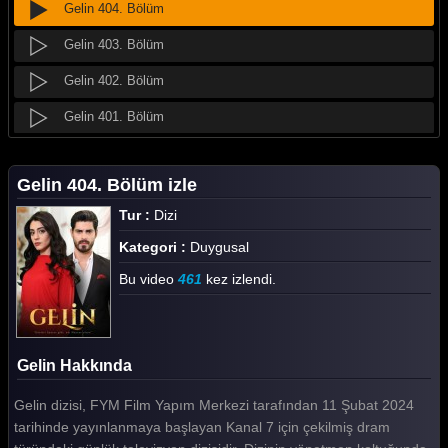
Gelin 404. Bölüm
Gelin 403. Bölüm
Gelin 402. Bölüm
Gelin 401. Bölüm
Gelin 400. Bölüm
Gelin 404. Bölüm izle
Gelin 399. Bölüm
Tur :
Dizi
Gelin 398. Bölüm
Kategori :
Duygusal
Gelin 397. Bölüm
Bu video
461
kez izlendi.
Gelin 396. Bölüm
Gelin 395. Bölüm
Gelin Hakkında
Gelin 394. Bölüm
Gelin dizisi, FYM Film Yapım Merkezi tarafından 11 Şubat 2024
Gelin 393. Bölüm
tarihinde yayınlanmaya başlayan Kanal 7 için çekilmiş dram
Gelin 392. Bölüm