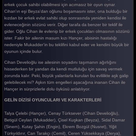
Gelin 379. Bölüm
erkek çocuk sahibi olabilmesi için acımasız bir oyun oynar.
Cihan'ın eşi Beyza'dan oğlunu boşamasını ister, ona bulduğu bir
Gelin 378. Bölüm
kızdan bir erkek evlat sahibi olup sonrasında yeniden kendisi ile
evleneceğinin sözünü verir. Diğer tarafa da benzer bir teklif ile
Gelin 377. Bölüm
gider. Oğlu Cihan ile evlenip bir erkek çocukları olmasının sözünü
Gelin 376. Bölüm
ister. Fakir bir ailenin masum kızı Hançer, abisinin hastalığı
nedeniyle Mukadder'in bu teklifini kabul eder ve kendini büyük bir
Gelin 375. Bölüm
oyunun içinde bulur.
Gelin 374. Bölüm
Cihan Develioğlu ise ailesinin soyadını taşımanın ağırlığını
hissederken bir yandan da kendi mutluluğu için savaş vermek
Gelin 373. Bölüm
zorunda kalır. Peki, büyük yalanlarla kurulan bu evlilikte aşk galip
Gelin 372. Bölüm
gelebilecek mi? Aşkın tüm engelleri aşacağına inanan Cihan ile
Hançer in sürprizlerle dolu öyküsü anlatılıyor.
Gelin 371. Bölüm
GELİN DİZİSİ OYUNCULARI VE KARAKTERLERİ
Gelin 370. Bölüm
Talya Çelebi (Hançer), Cenay Türksever (Cihan Develioğlu),
Gelin 369. Bölüm
Betigül Ceylan (Mukadder), Çisel Kuşkan (Beyza), Sidal Damar
Gelin 368. Bölüm
(Sinem), Kutay Şahin (Engin), Ekrem Bozgül (Nusret), Yiğit
Türkyıldırır, Can Tarakçı (Cemil), Ceren Yüksekkaya (Derya),
Gelin 367. Bölüm