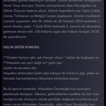
türündeki günlük televizyon dizisidir. Dizinin yönetmen koltuğunda
Taner Tunç oturuyor. Dizinin senaryosunu Ayla Hacıoğulları ve
Gelin 180. Bölüm
Vilmer Özçınar kaleme alıyor. Dizinin başrollerini ise Talya Çelebi,
Gelin 179. Bölüm
Cenay Türksever ve Betigül Ceylan paylaşıyor. Dizinin müziklerini
Lacivert yaparken, dizi 34. bölüm ile 30 Haziran 2024 tarihinde 1.
Gelin 178. Bölüm
sezon finalini yaptı. 7 Eylül 2024 tarihinde 2. sezonu ile ekranlara
gelmeye devam etti. 100 bölümü aşan dizi haftaici hergün 19:00
Gelin 177. Bölüm
da yayınlanıyor.
Gelin 176. Bölüm
GELİN DİZİSİ KONUSU
Gelin 175. Bölüm
??Gözleri hançer gibi, adı Hançer olsun.'' sözleri ile başlayan ve
Gelin 174. Bölüm
??Hepsinin adı aynı değil mi? gelin işte.''
Gelin 173. Bölüm
sözleri ile tanıtılan dizi,
Hayatları birbirinden farklı olan Hançer ile Cihan'ın aşk, yalan ve
Gelin 172. Bölüm
ihtirasla harmanlanmış hikayesini ekranlara taşıyor.
Gelin 171. Bölüm
Bu iki gencin kaderleri, Mukadder Develioğlu'nun acımasız
Gelin 170. Bölüm
planlarıyla kesişiyor. Ailesine, geleneklerine özellikle de tüm mal
varlığının tek mirasçısı olarak gördüğü doğacak torunlarına çok
Gelin 169. Bölüm
önem veren Mukadder Develioğlu, oğlu Cihan Develioğlu'nun