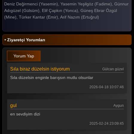
Deniz Değirmenci (Yasemin), Yasemin Yeşilgöz (Fadime), Günnur
Gelin 155. Bölüm
Adıgüzel (Gülsüm), Elif Çapkın (Yonca), Güneş Ebrar Özgül
(Mine), Türker Kantar (Emir), Arif Nazım (Ertuğrul)
Gelin 154. Bölüm
Gelin 153. Bölüm
• Ziyaretçi Yorumları
Gelin 152. Bölüm
Gelin 151. Bölüm
Yorum Yap
Gelin 150. Bölüm
Sıla biraz düzelsin istiyorum
Gülcan güzel
Gelin 149. Bölüm
Sıla düzelsin enginle barışsın mutlu olsunlar
Gelin 148. Bölüm
2026-04-18 10:07:46
Gelin 147. Bölüm
gul
Aygun
Gelin 146. Bölüm
en sevdiyim dizi
Gelin 145. Bölüm
2025-02-24 23:09:45
Gelin 144. Bölüm