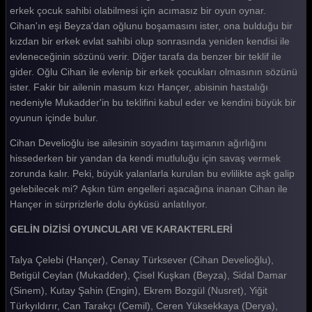
Gelin 168. Bölüm
erkek çocuk sahibi olabilmesi için acımasız bir oyun oynar.
Cihan'ın eşi Beyza'dan oğlunu boşamasını ister, ona bulduğu bir
Gelin 167. Bölüm
kızdan bir erkek evlat sahibi olup sonrasında yeniden kendisi ile
evleneceğinin sözünü verir. Diğer tarafa da benzer bir teklif ile
Gelin 166. Bölüm
gider. Oğlu Cihan ile evlenip bir erkek çocukları olmasının sözünü
Gelin 165. Bölüm
ister. Fakir bir ailenin masum kızı Hançer, abisinin hastalığı
nedeniyle Mukadder'in bu teklifini kabul eder ve kendini büyük bir
Gelin 164. Bölüm
oyunun içinde bulur.
Gelin 163. Bölüm
Cihan Develioğlu ise ailesinin soyadını taşımanın ağırlığını
hissederken bir yandan da kendi mutluluğu için savaş vermek
Gelin 162. Bölüm
zorunda kalır. Peki, büyük yalanlarla kurulan bu evlilikte aşk galip
Gelin 161. Bölüm
gelebilecek mi? Aşkın tüm engelleri aşacağına inanan Cihan ile
Hançer in sürprizlerle dolu öyküsü anlatılıyor.
Gelin 160. Bölüm
GELİN DİZİSİ OYUNCULARI VE KARAKTERLERİ
Gelin 159. Bölüm
Talya Çelebi (Hançer), Cenay Türksever (Cihan Develioğlu),
Gelin 158. Bölüm
Betigül Ceylan (Mukadder), Çisel Kuşkan (Beyza), Sidal Damar
Gelin 157. Bölüm
(Sinem), Kutay Şahin (Engin), Ekrem Bozgül (Nusret), Yiğit
Türkyıldırır, Can Tarakçı (Cemil), Ceren Yüksekkaya (Derya),
Gelin 156. Bölüm