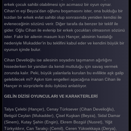
Gelin 426. Bölüm
erkek çocuk sahibi olabilmesi için acımasız bir oyun oynar.
Cihan'ın eşi Beyza'dan oğlunu boşamasını ister, ona bulduğu bir
Gelin 425. Bölüm
kızdan bir erkek evlat sahibi olup sonrasında yeniden kendisi ile
evleneceğinin sözünü verir. Diğer tarafa da benzer bir teklif ile
Gelin 424. Bölüm
gider. Oğlu Cihan ile evlenip bir erkek çocukları olmasının sözünü
Gelin 423. Bölüm
ister. Fakir bir ailenin masum kızı Hançer, abisinin hastalığı
nedeniyle Mukadder'in bu teklifini kabul eder ve kendini büyük bir
Gelin 422. Bölüm
oyunun içinde bulur.
Gelin 421. Bölüm
Cihan Develioğlu ise ailesinin soyadını taşımanın ağırlığını
hissederken bir yandan da kendi mutluluğu için savaş vermek
Gelin 420. Bölüm
zorunda kalır. Peki, büyük yalanlarla kurulan bu evlilikte aşk galip
Gelin 419. Bölüm
gelebilecek mi? Aşkın tüm engelleri aşacağına inanan Cihan ile
Hançer in sürprizlerle dolu öyküsü anlatılıyor.
Gelin 418. Bölüm
GELİN DİZİSİ OYUNCULARI VE KARAKTERLERİ
Gelin 417. Bölüm
Talya Çelebi (Hançer), Cenay Türksever (Cihan Develioğlu),
Gelin 416. Bölüm
Betigül Ceylan (Mukadder), Çisel Kuşkan (Beyza), Sidal Damar
Gelin 415. Bölüm
(Sinem), Kutay Şahin (Engin), Ekrem Bozgül (Nusret), Yiğit
Türkyıldırır, Can Tarakçı (Cemil), Ceren Yüksekkaya (Derya),
Gelin 414. Bölüm