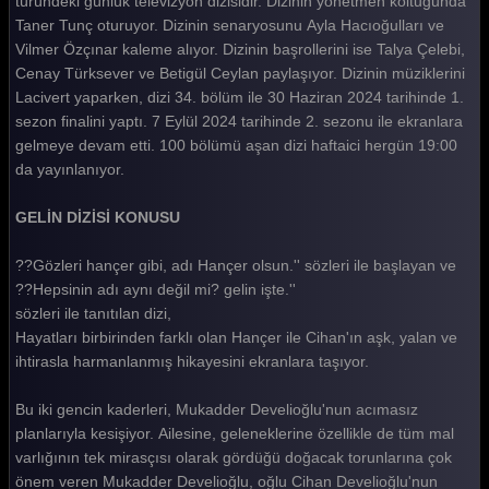
türündeki günlük televizyon dizisidir. Dizinin yönetmen koltuğunda
Taner Tunç oturuyor. Dizinin senaryosunu Ayla Hacıoğulları ve
Gelin 438. Bölüm
Vilmer Özçınar kaleme alıyor. Dizinin başrollerini ise Talya Çelebi,
Gelin 437. Bölüm
Cenay Türksever ve Betigül Ceylan paylaşıyor. Dizinin müziklerini
Lacivert yaparken, dizi 34. bölüm ile 30 Haziran 2024 tarihinde 1.
Gelin 436. Bölüm
sezon finalini yaptı. 7 Eylül 2024 tarihinde 2. sezonu ile ekranlara
gelmeye devam etti. 100 bölümü aşan dizi haftaici hergün 19:00
Gelin 435. Bölüm
da yayınlanıyor.
Gelin 434. Bölüm
GELİN DİZİSİ KONUSU
Gelin 433. Bölüm
??Gözleri hançer gibi, adı Hançer olsun.'' sözleri ile başlayan ve
Gelin 432. Bölüm
??Hepsinin adı aynı değil mi? gelin işte.''
Gelin 431. Bölüm
sözleri ile tanıtılan dizi,
Hayatları birbirinden farklı olan Hançer ile Cihan'ın aşk, yalan ve
Gelin 430. Bölüm
ihtirasla harmanlanmış hikayesini ekranlara taşıyor.
Gelin 429. Bölüm
Bu iki gencin kaderleri, Mukadder Develioğlu'nun acımasız
Gelin 428. Bölüm
planlarıyla kesişiyor. Ailesine, geleneklerine özellikle de tüm mal
varlığının tek mirasçısı olarak gördüğü doğacak torunlarına çok
Gelin 427. Bölüm
önem veren Mukadder Develioğlu, oğlu Cihan Develioğlu'nun