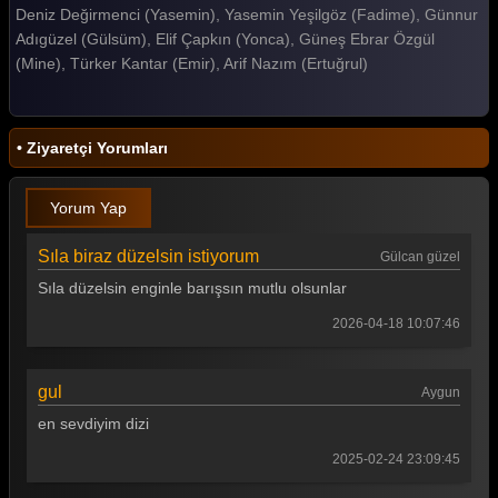
Deniz Değirmenci (Yasemin), Yasemin Yeşilgöz (Fadime), Günnur
Gelin 413. Bölüm
Adıgüzel (Gülsüm), Elif Çapkın (Yonca), Güneş Ebrar Özgül
(Mine), Türker Kantar (Emir), Arif Nazım (Ertuğrul)
Gelin 412. Bölüm
Gelin 411. Bölüm
• Ziyaretçi Yorumları
Gelin 410. Bölüm
Gelin 409. Bölüm
Yorum Yap
Gelin 408. Bölüm
Sıla biraz düzelsin istiyorum
Gülcan güzel
Gelin 407. Bölüm
Sıla düzelsin enginle barışsın mutlu olsunlar
Gelin 406. Bölüm
2026-04-18 10:07:46
Gelin 405. Bölüm
gul
Aygun
Gelin 404. Bölüm
en sevdiyim dizi
Gelin 403. Bölüm
2025-02-24 23:09:45
Gelin 402. Bölüm