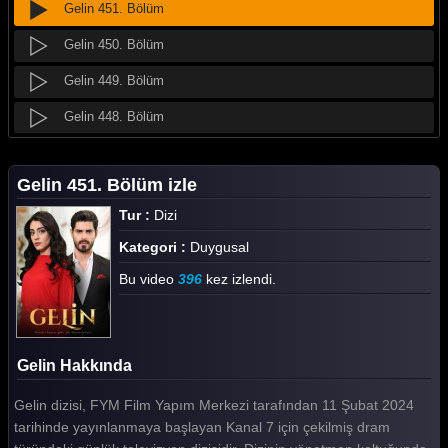
Gelin 451. Bölüm
Gelin 450. Bölüm
Gelin 449. Bölüm
Gelin 448. Bölüm
Gelin 447. Bölüm
Gelin 451. Bölüm izle
Gelin 446. Bölüm
Tur :
Dizi
Gelin 445. Bölüm
Kategori :
Duygusal
Gelin 444. Bölüm
Bu video
396
kez izlendi.
Gelin 443. Bölüm
Gelin 442. Bölüm
Gelin Hakkında
Gelin 441. Bölüm
Gelin dizisi, FYM Film Yapım Merkezi tarafından 11 Şubat 2024
Gelin 440. Bölüm
tarihinde yayınlanmaya başlayan Kanal 7 için çekilmiş dram
Gelin 439. Bölüm