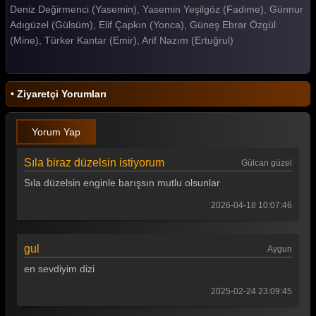
Deniz Değirmenci (Yasemin), Yasemin Yeşilgöz (Fadime), Günnur
Gelin 183. Bölüm
Adıgüzel (Gülsüm), Elif Çapkın (Yonca), Güneş Ebrar Özgül
(Mine), Türker Kantar (Emir), Arif Nazım (Ertuğrul)
Gelin 182. Bölüm
Gelin 181. Bölüm
• Ziyaretçi Yorumları
Gelin 180. Bölüm
Gelin 179. Bölüm
Yorum Yap
Gelin 178. Bölüm
Sıla biraz düzelsin istiyorum
Gülcan güzel
Gelin 177. Bölüm
Sıla düzelsin enginle barışsın mutlu olsunlar
Gelin 176. Bölüm
2026-04-18 10:07:46
Gelin 175. Bölüm
gul
Aygun
Gelin 174. Bölüm
en sevdiyim dizi
Gelin 173. Bölüm
2025-02-24 23:09:45
Gelin 172. Bölüm