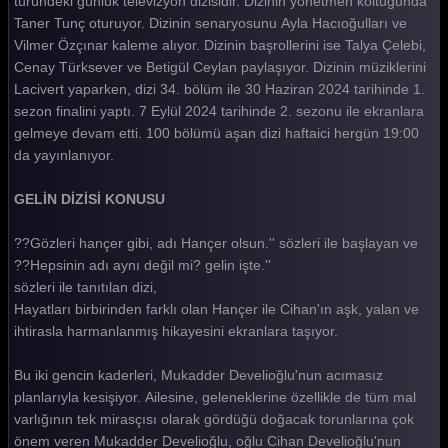
türündeki günlük televizyon dizisidir. Dizinin yönetmen koltuğunda
Taner Tunç oturuyor. Dizinin senaryosunu Ayla Hacıoğulları ve
Gelin 208. Bölüm
Vilmer Özçınar kaleme alıyor. Dizinin başrollerini ise Talya Çelebi,
Gelin 207. Bölüm
Cenay Türksever ve Betigül Ceylan paylaşıyor. Dizinin müziklerini
Lacivert yaparken, dizi 34. bölüm ile 30 Haziran 2024 tarihinde 1.
Gelin 206. Bölüm
sezon finalini yaptı. 7 Eylül 2024 tarihinde 2. sezonu ile ekranlara
gelmeye devam etti. 100 bölümü aşan dizi haftaici hergün 19:00
Gelin 205. Bölüm
da yayınlanıyor.
Gelin 204. Bölüm
GELİN DİZİSİ KONUSU
Gelin 203. Bölüm
??Gözleri hançer gibi, adı Hançer olsun.'' sözleri ile başlayan ve
Gelin 202. Bölüm
??Hepsinin adı aynı değil mi? gelin işte.''
Gelin 201. Bölüm
sözleri ile tanıtılan dizi,
Hayatları birbirinden farklı olan Hançer ile Cihan'ın aşk, yalan ve
Gelin 200. Bölüm
ihtirasla harmanlanmış hikayesini ekranlara taşıyor.
Gelin 199. Bölüm
Bu iki gencin kaderleri, Mukadder Develioğlu'nun acımasız
Gelin 198. Bölüm
planlarıyla kesişiyor. Ailesine, geleneklerine özellikle de tüm mal
varlığının tek mirasçısı olarak gördüğü doğacak torunlarına çok
Gelin 197. Bölüm
önem veren Mukadder Develioğlu, oğlu Cihan Develioğlu'nun