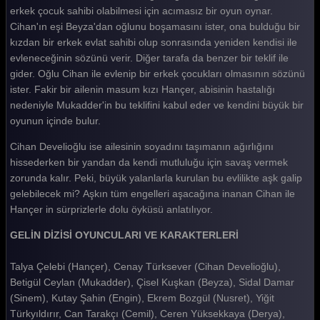
Gelin 196. Bölüm
erkek çocuk sahibi olabilmesi için acımasız bir oyun oynar.
Cihan'ın eşi Beyza'dan oğlunu boşamasını ister, ona bulduğu bir
Gelin 195. Bölüm
kızdan bir erkek evlat sahibi olup sonrasında yeniden kendisi ile
evleneceğinin sözünü verir. Diğer tarafa da benzer bir teklif ile
Gelin 194. Bölüm
gider. Oğlu Cihan ile evlenip bir erkek çocukları olmasının sözünü
Gelin 193. Bölüm
ister. Fakir bir ailenin masum kızı Hançer, abisinin hastalığı
nedeniyle Mukadder'in bu teklifini kabul eder ve kendini büyük bir
Gelin 192. Bölüm
oyunun içinde bulur.
Gelin 191. Bölüm
Cihan Develioğlu ise ailesinin soyadını taşımanın ağırlığını
hissederken bir yandan da kendi mutluluğu için savaş vermek
Gelin 190. Bölüm
zorunda kalır. Peki, büyük yalanlarla kurulan bu evlilikte aşk galip
Gelin 189. Bölüm
gelebilecek mi? Aşkın tüm engelleri aşacağına inanan Cihan ile
Hançer in sürprizlerle dolu öyküsü anlatılıyor.
Gelin 188. Bölüm
GELİN DİZİSİ OYUNCULARI VE KARAKTERLERİ
Gelin 187. Bölüm
Talya Çelebi (Hançer), Cenay Türksever (Cihan Develioğlu),
Gelin 186. Bölüm
Betigül Ceylan (Mukadder), Çisel Kuşkan (Beyza), Sidal Damar
Gelin 185. Bölüm
(Sinem), Kutay Şahin (Engin), Ekrem Bozgül (Nusret), Yiğit
Türkyıldırır, Can Tarakçı (Cemil), Ceren Yüksekkaya (Derya),
Gelin 184. Bölüm