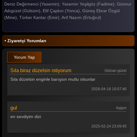
Deniz Değirmenci (Yasemin), Yasemin Yeşilgöz (Fadime), Günnur
Gelin 180. Bölüm
Adıgüzel (Gülsüm), Elif Çapkın (Yonca), Güneş Ebrar Özgül
(Mine), Türker Kantar (Emir), Arif Nazım (Ertuğrul)
Gelin 179. Bölüm
Gelin 178. Bölüm
• Ziyaretçi Yorumları
Gelin 177. Bölüm
Gelin 176. Bölüm
Yorum Yap
Gelin 175. Bölüm
Sıla biraz düzelsin istiyorum
Gülcan güzel
Gelin 174. Bölüm
Sıla düzelsin enginle barışsın mutlu olsunlar
Gelin 173. Bölüm
2026-04-18 10:07:46
Gelin 172. Bölüm
gul
Aygun
Gelin 171. Bölüm
en sevdiyim dizi
Gelin 170. Bölüm
2025-02-24 23:09:45
Gelin 169. Bölüm