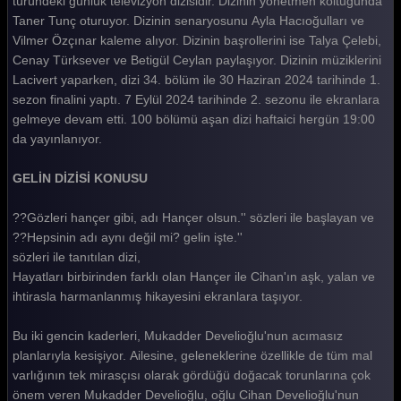
türündeki günlük televizyon dizisidir. Dizinin yönetmen koltuğunda
Taner Tunç oturuyor. Dizinin senaryosunu Ayla Hacıoğulları ve
Gelin 205. Bölüm
Vilmer Özçınar kaleme alıyor. Dizinin başrollerini ise Talya Çelebi,
Gelin 204. Bölüm
Cenay Türksever ve Betigül Ceylan paylaşıyor. Dizinin müziklerini
Lacivert yaparken, dizi 34. bölüm ile 30 Haziran 2024 tarihinde 1.
Gelin 203. Bölüm
sezon finalini yaptı. 7 Eylül 2024 tarihinde 2. sezonu ile ekranlara
gelmeye devam etti. 100 bölümü aşan dizi haftaici hergün 19:00
Gelin 202. Bölüm
da yayınlanıyor.
Gelin 201. Bölüm
GELİN DİZİSİ KONUSU
Gelin 200. Bölüm
??Gözleri hançer gibi, adı Hançer olsun.'' sözleri ile başlayan ve
Gelin 199. Bölüm
??Hepsinin adı aynı değil mi? gelin işte.''
Gelin 198. Bölüm
sözleri ile tanıtılan dizi,
Hayatları birbirinden farklı olan Hançer ile Cihan'ın aşk, yalan ve
Gelin 197. Bölüm
ihtirasla harmanlanmış hikayesini ekranlara taşıyor.
Gelin 196. Bölüm
Bu iki gencin kaderleri, Mukadder Develioğlu'nun acımasız
Gelin 195. Bölüm
planlarıyla kesişiyor. Ailesine, geleneklerine özellikle de tüm mal
varlığının tek mirasçısı olarak gördüğü doğacak torunlarına çok
Gelin 194. Bölüm
önem veren Mukadder Develioğlu, oğlu Cihan Develioğlu'nun