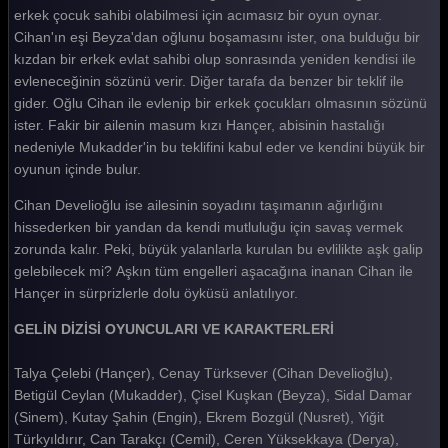
Gelin 193. Bölüm
erkek çocuk sahibi olabilmesi için acımasız bir oyun oynar.
Cihan'ın eşi Beyza'dan oğlunu boşamasını ister, ona bulduğu bir
Gelin 192. Bölüm
kızdan bir erkek evlat sahibi olup sonrasında yeniden kendisi ile
evleneceğinin sözünü verir. Diğer tarafa da benzer bir teklif ile
Gelin 191. Bölüm
gider. Oğlu Cihan ile evlenip bir erkek çocukları olmasının sözünü
Gelin 190. Bölüm
ister. Fakir bir ailenin masum kızı Hançer, abisinin hastalığı
nedeniyle Mukadder'in bu teklifini kabul eder ve kendini büyük bir
Gelin 189. Bölüm
oyunun içinde bulur.
Gelin 188. Bölüm
Cihan Develioğlu ise ailesinin soyadını taşımanın ağırlığını
hissederken bir yandan da kendi mutluluğu için savaş vermek
Gelin 187. Bölüm
zorunda kalır. Peki, büyük yalanlarla kurulan bu evlilikte aşk galip
Gelin 186. Bölüm
gelebilecek mi? Aşkın tüm engelleri aşacağına inanan Cihan ile
Hançer in sürprizlerle dolu öyküsü anlatılıyor.
Gelin 185. Bölüm
GELİN DİZİSİ OYUNCULARI VE KARAKTERLERİ
Gelin 184. Bölüm
Talya Çelebi (Hançer), Cenay Türksever (Cihan Develioğlu),
Gelin 183. Bölüm
Betigül Ceylan (Mukadder), Çisel Kuşkan (Beyza), Sidal Damar
Gelin 182. Bölüm
(Sinem), Kutay Şahin (Engin), Ekrem Bozgül (Nusret), Yiğit
Türkyıldırır, Can Tarakçı (Cemil), Ceren Yüksekkaya (Derya),
Gelin 181. Bölüm