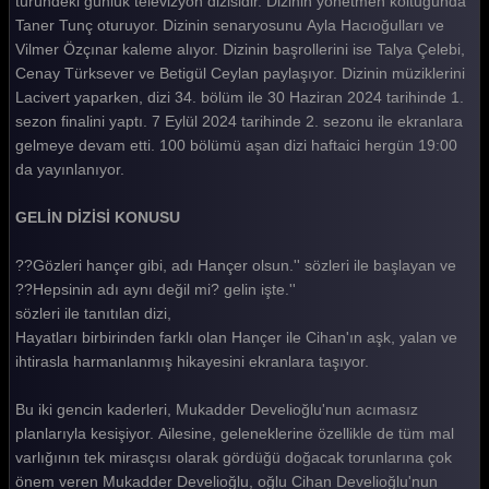
türündeki günlük televizyon dizisidir. Dizinin yönetmen koltuğunda
Taner Tunç oturuyor. Dizinin senaryosunu Ayla Hacıoğulları ve
Gelin 132. Bölüm
Vilmer Özçınar kaleme alıyor. Dizinin başrollerini ise Talya Çelebi,
Gelin 131. Bölüm
Cenay Türksever ve Betigül Ceylan paylaşıyor. Dizinin müziklerini
Lacivert yaparken, dizi 34. bölüm ile 30 Haziran 2024 tarihinde 1.
Gelin 130. Bölüm
sezon finalini yaptı. 7 Eylül 2024 tarihinde 2. sezonu ile ekranlara
gelmeye devam etti. 100 bölümü aşan dizi haftaici hergün 19:00
Gelin 129. Bölüm
da yayınlanıyor.
Gelin 128. Bölüm
GELİN DİZİSİ KONUSU
Gelin 127. Bölüm
??Gözleri hançer gibi, adı Hançer olsun.'' sözleri ile başlayan ve
Gelin 126. Bölüm
??Hepsinin adı aynı değil mi? gelin işte.''
Gelin 125. Bölüm
sözleri ile tanıtılan dizi,
Hayatları birbirinden farklı olan Hançer ile Cihan'ın aşk, yalan ve
Gelin 124. Bölüm
ihtirasla harmanlanmış hikayesini ekranlara taşıyor.
Gelin 123. Bölüm
Bu iki gencin kaderleri, Mukadder Develioğlu'nun acımasız
Gelin 122. Bölüm
planlarıyla kesişiyor. Ailesine, geleneklerine özellikle de tüm mal
varlığının tek mirasçısı olarak gördüğü doğacak torunlarına çok
Gelin 121. Bölüm
önem veren Mukadder Develioğlu, oğlu Cihan Develioğlu'nun