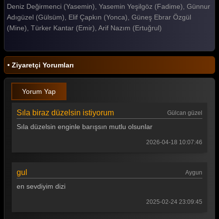
Deniz Değirmenci (Yasemin), Yasemin Yeşilgöz (Fadime), Günnur
Gelin 107. Bölüm
Adıgüzel (Gülsüm), Elif Çapkın (Yonca), Güneş Ebrar Özgül
(Mine), Türker Kantar (Emir), Arif Nazım (Ertuğrul)
Gelin 106. Bölüm
Gelin 105. Bölüm
• Ziyaretçi Yorumları
Gelin 104. Bölüm
Gelin 103. Bölüm
Yorum Yap
Gelin 102. Bölüm
Sıla biraz düzelsin istiyorum
Gülcan güzel
Gelin 101. Bölüm
Sıla düzelsin enginle barışsın mutlu olsunlar
Gelin 100. Bölüm
2026-04-18 10:07:46
Gelin 99. Bölüm
gul
Aygun
Gelin 98. Bölüm
en sevdiyim dizi
Gelin 97. Bölüm
2025-02-24 23:09:45
Gelin 96. Bölüm