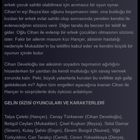
Gelin 120. Bölüm
erkek çocuk sahibi olabilmesi için acımasız bir oyun oynar.
Cihan'ın eşi Beyza'dan oğlunu boşamasını ister, ona bulduğu bir
Gelin 119. Bölüm
kızdan bir erkek evlat sahibi olup sonrasında yeniden kendisi ile
evleneceğinin sözünü verir. Diğer tarafa da benzer bir teklif ile
Gelin 118. Bölüm
gider. Oğlu Cihan ile evlenip bir erkek çocukları olmasının sözünü
Gelin 117. Bölüm
ister. Fakir bir ailenin masum kızı Hançer, abisinin hastalığı
nedeniyle Mukadder'in bu teklifini kabul eder ve kendini büyük bir
Gelin 116. Bölüm
oyunun içinde bulur.
Gelin 115. Bölüm
Cihan Develioğlu ise ailesinin soyadını taşımanın ağırlığını
hissederken bir yandan da kendi mutluluğu için savaş vermek
Gelin 114. Bölüm
zorunda kalır. Peki, büyük yalanlarla kurulan bu evlilikte aşk galip
Gelin 113. Bölüm
gelebilecek mi? Aşkın tüm engelleri aşacağına inanan Cihan ile
Hançer in sürprizlerle dolu öyküsü anlatılıyor.
Gelin 112. Bölüm
GELİN DİZİSİ OYUNCULARI VE KARAKTERLERİ
Gelin 111. Bölüm
Talya Çelebi (Hançer), Cenay Türksever (Cihan Develioğlu),
Gelin 110. Bölüm
Betigül Ceylan (Mukadder), Çisel Kuşkan (Beyza), Sidal Damar
Gelin 109. Bölüm
(Sinem), Kutay Şahin (Engin), Ekrem Bozgül (Nusret), Yiğit
Türkyıldırır, Can Tarakçı (Cemil), Ceren Yüksekkaya (Derya),
Gelin 108. Bölüm