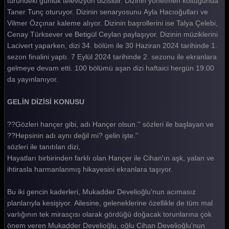
türündeki günlük televizyon dizisidir. Dizinin yönetmen koltuğunda
Taner Tunç oturuyor. Dizinin senaryosunu Ayla Hacıoğulları ve
Gelin 315. Bölüm
Vilmer Özçınar kaleme alıyor. Dizinin başrollerini ise Talya Çelebi,
Gelin 314. Bölüm
Cenay Türksever ve Betigül Ceylan paylaşıyor. Dizinin müziklerini
Lacivert yaparken, dizi 34. bölüm ile 30 Haziran 2024 tarihinde 1.
Gelin 313. Bölüm
sezon finalini yaptı. 7 Eylül 2024 tarihinde 2. sezonu ile ekranlara
gelmeye devam etti. 100 bölümü aşan dizi haftaici hergün 19:00
Gelin 312. Bölüm
da yayınlanıyor.
Gelin 311. Bölüm
GELİN DİZİSİ KONUSU
Gelin 310. Bölüm
??Gözleri hançer gibi, adı Hançer olsun.'' sözleri ile başlayan ve
Gelin 309. Bölüm
??Hepsinin adı aynı değil mi? gelin işte.''
Gelin 308. Bölüm
sözleri ile tanıtılan dizi,
Hayatları birbirinden farklı olan Hançer ile Cihan'ın aşk, yalan ve
Gelin 307. Bölüm
ihtirasla harmanlanmış hikayesini ekranlara taşıyor.
Gelin 306. Bölüm
Bu iki gencin kaderleri, Mukadder Develioğlu'nun acımasız
Gelin 305. Bölüm
planlarıyla kesişiyor. Ailesine, geleneklerine özellikle de tüm mal
varlığının tek mirasçısı olarak gördüğü doğacak torunlarına çok
Gelin 304. Bölüm
önem veren Mukadder Develioğlu, oğlu Cihan Develioğlu'nun