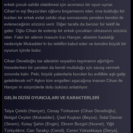
Gelin 303. Bölüm
erkek çocuk sahibi olabilmesi için acımasız bir oyun oynar.
Cihan'ın eşi Beyza'dan oğlunu boşamasını ister, ona bulduğu bir
Gelin 302. Bölüm
kızdan bir erkek evlat sahibi olup sonrasında yeniden kendisi ile
evleneceğinin sözünü verir. Diğer tarafa da benzer bir teklif ile
Gelin 301. Bölüm
gider. Oğlu Cihan ile evlenip bir erkek çocukları olmasının sözünü
Gelin 300. Bölüm
ister. Fakir bir ailenin masum kızı Hançer, abisinin hastalığı
nedeniyle Mukadder'in bu teklifini kabul eder ve kendini büyük bir
Gelin 299. Bölüm
oyunun içinde bulur.
Gelin 298. Bölüm
Cihan Develioğlu ise ailesinin soyadını taşımanın ağırlığını
hissederken bir yandan da kendi mutluluğu için savaş vermek
Gelin 297. Bölüm
zorunda kalır. Peki, büyük yalanlarla kurulan bu evlilikte aşk galip
Gelin 296. Bölüm
gelebilecek mi? Aşkın tüm engelleri aşacağına inanan Cihan ile
Hançer in sürprizlerle dolu öyküsü anlatılıyor.
Gelin 295. Bölüm
GELİN DİZİSİ OYUNCULARI VE KARAKTERLERİ
Gelin 294. Bölüm
Talya Çelebi (Hançer), Cenay Türksever (Cihan Develioğlu),
Gelin 293. Bölüm
Betigül Ceylan (Mukadder), Çisel Kuşkan (Beyza), Sidal Damar
Gelin 292. Bölüm
(Sinem), Kutay Şahin (Engin), Ekrem Bozgül (Nusret), Yiğit
Türkyıldırır, Can Tarakçı (Cemil), Ceren Yüksekkaya (Derya),
Gelin 291. Bölüm