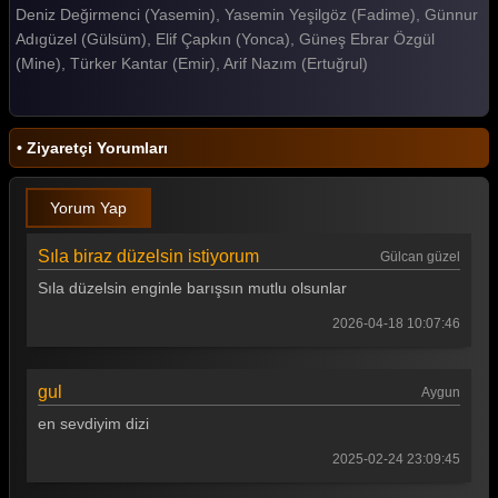
Deniz Değirmenci (Yasemin), Yasemin Yeşilgöz (Fadime), Günnur
Gelin 290. Bölüm
Adıgüzel (Gülsüm), Elif Çapkın (Yonca), Güneş Ebrar Özgül
(Mine), Türker Kantar (Emir), Arif Nazım (Ertuğrul)
Gelin 289. Bölüm
Gelin 288. Bölüm
• Ziyaretçi Yorumları
Gelin 287. Bölüm
Gelin 286. Bölüm
Yorum Yap
Gelin 285. Bölüm
Sıla biraz düzelsin istiyorum
Gülcan güzel
Gelin 284. Bölüm
Sıla düzelsin enginle barışsın mutlu olsunlar
Gelin 283. Bölüm
2026-04-18 10:07:46
Gelin 282. Bölüm
gul
Aygun
Gelin 281. Bölüm
en sevdiyim dizi
Gelin 280. Bölüm
2025-02-24 23:09:45
Gelin 279. Bölüm