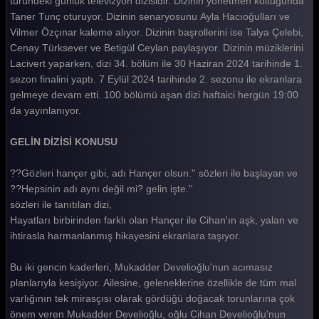
türündeki günlük televizyon dizisidir. Dizinin yönetmen koltuğunda
Taner Tunç oturuyor. Dizinin senaryosunu Ayla Hacıoğulları ve
Gelin 206. Bölüm
Vilmer Özçınar kaleme alıyor. Dizinin başrollerini ise Talya Çelebi,
Gelin 205. Bölüm
Cenay Türksever ve Betigül Ceylan paylaşıyor. Dizinin müziklerini
Lacivert yaparken, dizi 34. bölüm ile 30 Haziran 2024 tarihinde 1.
Gelin 204. Bölüm
sezon finalini yaptı. 7 Eylül 2024 tarihinde 2. sezonu ile ekranlara
gelmeye devam etti. 100 bölümü aşan dizi haftaici hergün 19:00
Gelin 203. Bölüm
da yayınlanıyor.
Gelin 202. Bölüm
GELİN DİZİSİ KONUSU
Gelin 201. Bölüm
??Gözleri hançer gibi, adı Hançer olsun.'' sözleri ile başlayan ve
Gelin 200. Bölüm
??Hepsinin adı aynı değil mi? gelin işte.''
Gelin 199. Bölüm
sözleri ile tanıtılan dizi,
Hayatları birbirinden farklı olan Hançer ile Cihan'ın aşk, yalan ve
Gelin 198. Bölüm
ihtirasla harmanlanmış hikayesini ekranlara taşıyor.
Gelin 197. Bölüm
Bu iki gencin kaderleri, Mukadder Develioğlu'nun acımasız
Gelin 196. Bölüm
planlarıyla kesişiyor. Ailesine, geleneklerine özellikle de tüm mal
varlığının tek mirasçısı olarak gördüğü doğacak torunlarına çok
Gelin 195. Bölüm
önem veren Mukadder Develioğlu, oğlu Cihan Develioğlu'nun