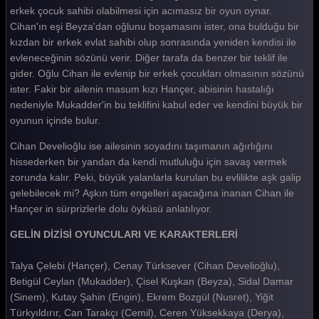
Gelin 194. Bölüm
erkek çocuk sahibi olabilmesi için acımasız bir oyun oynar.
Cihan'ın eşi Beyza'dan oğlunu boşamasını ister, ona bulduğu bir
Gelin 193. Bölüm
kızdan bir erkek evlat sahibi olup sonrasında yeniden kendisi ile
evleneceğinin sözünü verir. Diğer tarafa da benzer bir teklif ile
Gelin 192. Bölüm
gider. Oğlu Cihan ile evlenip bir erkek çocukları olmasının sözünü
Gelin 191. Bölüm
ister. Fakir bir ailenin masum kızı Hançer, abisinin hastalığı
nedeniyle Mukadder'in bu teklifini kabul eder ve kendini büyük bir
Gelin 190. Bölüm
oyunun içinde bulur.
Gelin 189. Bölüm
Cihan Develioğlu ise ailesinin soyadını taşımanın ağırlığını
hissederken bir yandan da kendi mutluluğu için savaş vermek
Gelin 188. Bölüm
zorunda kalır. Peki, büyük yalanlarla kurulan bu evlilikte aşk galip
Gelin 187. Bölüm
gelebilecek mi? Aşkın tüm engelleri aşacağına inanan Cihan ile
Hançer in sürprizlerle dolu öyküsü anlatılıyor.
Gelin 186. Bölüm
GELİN DİZİSİ OYUNCULARI VE KARAKTERLERİ
Gelin 185. Bölüm
Talya Çelebi (Hançer), Cenay Türksever (Cihan Develioğlu),
Gelin 184. Bölüm
Betigül Ceylan (Mukadder), Çisel Kuşkan (Beyza), Sidal Damar
Gelin 183. Bölüm
(Sinem), Kutay Şahin (Engin), Ekrem Bozgül (Nusret), Yiğit
Türkyıldırır, Can Tarakçı (Cemil), Ceren Yüksekkaya (Derya),
Gelin 182. Bölüm