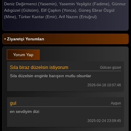
Deniz Değirmenci (Yasemin), Yasemin Yeşilgöz (Fadime), Günnur
Gelin 181. Bölüm
Adıgüzel (Gülsüm), Elif Çapkın (Yonca), Güneş Ebrar Özgül
(Mine), Türker Kantar (Emir), Arif Nazım (Ertuğrul)
Gelin 180. Bölüm
Gelin 179. Bölüm
• Ziyaretçi Yorumları
Gelin 178. Bölüm
Gelin 177. Bölüm
Yorum Yap
Gelin 176. Bölüm
Sıla biraz düzelsin istiyorum
Gülcan güzel
Gelin 175. Bölüm
Sıla düzelsin enginle barışsın mutlu olsunlar
Gelin 174. Bölüm
2026-04-18 10:07:46
Gelin 173. Bölüm
gul
Aygun
Gelin 172. Bölüm
en sevdiyim dizi
Gelin 171. Bölüm
2025-02-24 23:09:45
Gelin 170. Bölüm