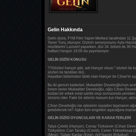
Gelin Hakkında
Gelin dizisi, FYM Film Yapım Merkezi tarafından 11 Ş
Taner Tunç oturuyor. Dizinin senaryosunu Ayla Hacıoğu
müziklerini Lacivert yaparken, dizi 34. bölüm ile 30 H
haftaici hergün 19:00 da yayınlanıyor.
GELİN DİZİSİ KONUSU
??Gözleri hançer gibi, adı Hançer olsun.'' sözleri ile 
sözleri ile tanıtılan dizi,
Hayatları birbirinden farklı olan Hançer ile Cihan'ın a
Bu iki gencin kaderleri, Mukadder Develioğlu'nun acıma
önem veren Mukadder Develioğlu, oğlu Cihan Develioğl
kızdan bir erkek evlat sahibi olup sonrasında yeniden k
sözünü ister. Fakir bir ailenin masum kızı Hançer, abis
Cihan Develioğlu ise ailesinin soyadını taşımanın ağır
gelebilecek mi? Aşkın tüm engelleri aşacağına inanan 
GELİN DİZİSİ OYUNCULARI VE KARAKTERLERİ
Talya Çelebi (Hançer), Cenay Türksever (Cihan Develi
Türkyıldırır, Can Tarakçı (Cemil), Ceren Yüksekkaya
(Mine), Türker Kantar (Emir), Arif Nazım (Ertuğrul)