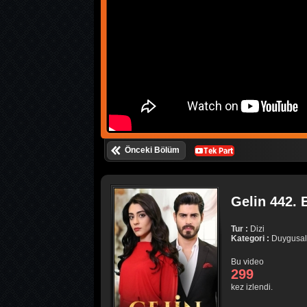
Önceki Bölüm
Gelin 442. 
Tur :
Dizi
Kategori :
Duygusal
Bu video
299
kez izlendi.