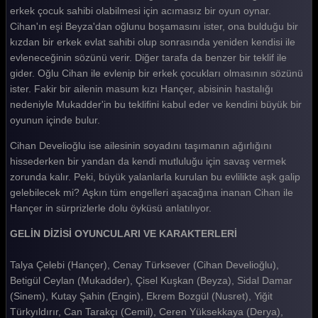
Gelin 209. Bölüm
erkek çocuk sahibi olabilmesi için acımasız bir oyun oynar.
Cihan'ın eşi Beyza'dan oğlunu boşamasını ister, ona bulduğu bir
Gelin 208. Bölüm
kızdan bir erkek evlat sahibi olup sonrasında yeniden kendisi ile
evleneceğinin sözünü verir. Diğer tarafa da benzer bir teklif ile
Gelin 207. Bölüm
gider. Oğlu Cihan ile evlenip bir erkek çocukları olmasının sözünü
Gelin 206. Bölüm
ister. Fakir bir ailenin masum kızı Hançer, abisinin hastalığı
nedeniyle Mukadder'in bu teklifini kabul eder ve kendini büyük bir
Gelin 205. Bölüm
oyunun içinde bulur.
Gelin 204. Bölüm
Cihan Develioğlu ise ailesinin soyadını taşımanın ağırlığını
hissederken bir yandan da kendi mutluluğu için savaş vermek
Gelin 203. Bölüm
zorunda kalır. Peki, büyük yalanlarla kurulan bu evlilikte aşk galip
Gelin 202. Bölüm
gelebilecek mi? Aşkın tüm engelleri aşacağına inanan Cihan ile
Hançer in sürprizlerle dolu öyküsü anlatılıyor.
Gelin 201. Bölüm
GELİN DİZİSİ OYUNCULARI VE KARAKTERLERİ
Gelin 200. Bölüm
Talya Çelebi (Hançer), Cenay Türksever (Cihan Develioğlu),
Gelin 199. Bölüm
Betigül Ceylan (Mukadder), Çisel Kuşkan (Beyza), Sidal Damar
Gelin 198. Bölüm
(Sinem), Kutay Şahin (Engin), Ekrem Bozgül (Nusret), Yiğit
Türkyıldırır, Can Tarakçı (Cemil), Ceren Yüksekkaya (Derya),
Gelin 197. Bölüm