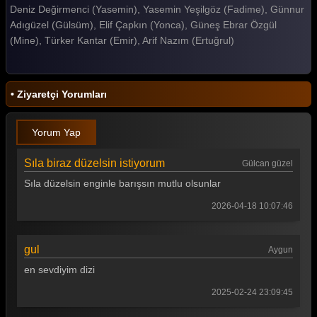
Deniz Değirmenci (Yasemin), Yasemin Yeşilgöz (Fadime), Günnur
Gelin 196. Bölüm
Adıgüzel (Gülsüm), Elif Çapkın (Yonca), Güneş Ebrar Özgül
(Mine), Türker Kantar (Emir), Arif Nazım (Ertuğrul)
Gelin 195. Bölüm
Gelin 194. Bölüm
• Ziyaretçi Yorumları
Gelin 193. Bölüm
Gelin 192. Bölüm
Yorum Yap
Gelin 191. Bölüm
Sıla biraz düzelsin istiyorum
Gülcan güzel
Gelin 190. Bölüm
Sıla düzelsin enginle barışsın mutlu olsunlar
Gelin 189. Bölüm
2026-04-18 10:07:46
Gelin 188. Bölüm
gul
Aygun
Gelin 187. Bölüm
en sevdiyim dizi
Gelin 186. Bölüm
2025-02-24 23:09:45
Gelin 185. Bölüm