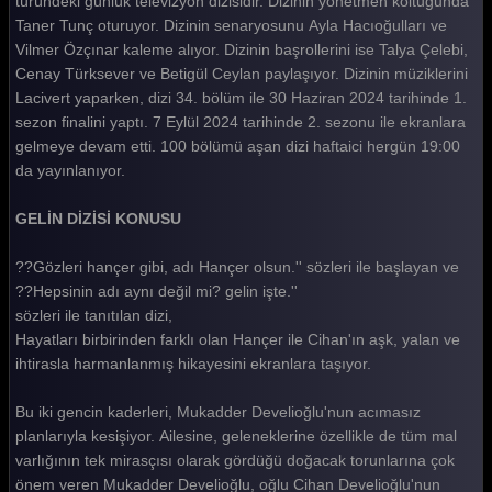
türündeki günlük televizyon dizisidir. Dizinin yönetmen koltuğunda
Taner Tunç oturuyor. Dizinin senaryosunu Ayla Hacıoğulları ve
Gelin 221. Bölüm
Vilmer Özçınar kaleme alıyor. Dizinin başrollerini ise Talya Çelebi,
Gelin 220. Bölüm
Cenay Türksever ve Betigül Ceylan paylaşıyor. Dizinin müziklerini
Lacivert yaparken, dizi 34. bölüm ile 30 Haziran 2024 tarihinde 1.
Gelin 219. Bölüm
sezon finalini yaptı. 7 Eylül 2024 tarihinde 2. sezonu ile ekranlara
gelmeye devam etti. 100 bölümü aşan dizi haftaici hergün 19:00
Gelin 218. Bölüm
da yayınlanıyor.
Gelin 217. Bölüm
GELİN DİZİSİ KONUSU
Gelin 216. Bölüm
??Gözleri hançer gibi, adı Hançer olsun.'' sözleri ile başlayan ve
Gelin 215. Bölüm
??Hepsinin adı aynı değil mi? gelin işte.''
Gelin 214. Bölüm
sözleri ile tanıtılan dizi,
Hayatları birbirinden farklı olan Hançer ile Cihan'ın aşk, yalan ve
Gelin 213. Bölüm
ihtirasla harmanlanmış hikayesini ekranlara taşıyor.
Gelin 212. Bölüm
Bu iki gencin kaderleri, Mukadder Develioğlu'nun acımasız
Gelin 211. Bölüm
planlarıyla kesişiyor. Ailesine, geleneklerine özellikle de tüm mal
varlığının tek mirasçısı olarak gördüğü doğacak torunlarına çok
Gelin 210. Bölüm
önem veren Mukadder Develioğlu, oğlu Cihan Develioğlu'nun