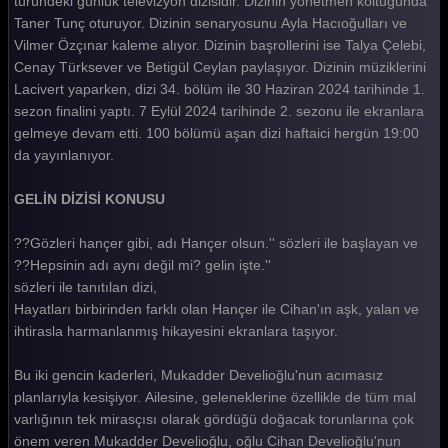
türündeki günlük televizyon dizisidir. Dizinin yönetmen koltuğunda
Taner Tunç oturuyor. Dizinin senaryosunu Ayla Hacıoğulları ve
Gelin 444. Bölüm
Vilmer Özçınar kaleme alıyor. Dizinin başrollerini ise Talya Çelebi,
Gelin 443. Bölüm
Cenay Türksever ve Betigül Ceylan paylaşıyor. Dizinin müziklerini
Lacivert yaparken, dizi 34. bölüm ile 30 Haziran 2024 tarihinde 1.
Gelin 442. Bölüm
sezon finalini yaptı. 7 Eylül 2024 tarihinde 2. sezonu ile ekranlara
gelmeye devam etti. 100 bölümü aşan dizi haftaici hergün 19:00
Gelin 441. Bölüm
da yayınlanıyor.
Gelin 440. Bölüm
GELİN DİZİSİ KONUSU
Gelin 439. Bölüm
??Gözleri hançer gibi, adı Hançer olsun.'' sözleri ile başlayan ve
Gelin 438. Bölüm
??Hepsinin adı aynı değil mi? gelin işte.''
Gelin 437. Bölüm
sözleri ile tanıtılan dizi,
Hayatları birbirinden farklı olan Hançer ile Cihan'ın aşk, yalan ve
Gelin 436. Bölüm
ihtirasla harmanlanmış hikayesini ekranlara taşıyor.
Gelin 435. Bölüm
Bu iki gencin kaderleri, Mukadder Develioğlu'nun acımasız
Gelin 434. Bölüm
planlarıyla kesişiyor. Ailesine, geleneklerine özellikle de tüm mal
varlığının tek mirasçısı olarak gördüğü doğacak torunlarına çok
Gelin 433. Bölüm
önem veren Mukadder Develioğlu, oğlu Cihan Develioğlu'nun