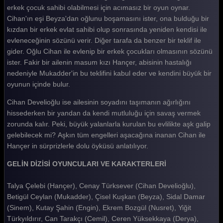
Gelin 432. Bölüm
erkek çocuk sahibi olabilmesi için acımasız bir oyun oynar.
Cihan'ın eşi Beyza'dan oğlunu boşamasını ister, ona bulduğu bir
Gelin 431. Bölüm
kızdan bir erkek evlat sahibi olup sonrasında yeniden kendisi ile
evleneceğinin sözünü verir. Diğer tarafa da benzer bir teklif ile
Gelin 430. Bölüm
gider. Oğlu Cihan ile evlenip bir erkek çocukları olmasının sözünü
Gelin 429. Bölüm
ister. Fakir bir ailenin masum kızı Hançer, abisinin hastalığı
nedeniyle Mukadder'in bu teklifini kabul eder ve kendini büyük bir
Gelin 428. Bölüm
oyunun içinde bulur.
Gelin 427. Bölüm
Cihan Develioğlu ise ailesinin soyadını taşımanın ağırlığını
hissederken bir yandan da kendi mutluluğu için savaş vermek
Gelin 426. Bölüm
zorunda kalır. Peki, büyük yalanlarla kurulan bu evlilikte aşk galip
Gelin 425. Bölüm
gelebilecek mi? Aşkın tüm engelleri aşacağına inanan Cihan ile
Hançer in sürprizlerle dolu öyküsü anlatılıyor.
Gelin 424. Bölüm
GELİN DİZİSİ OYUNCULARI VE KARAKTERLERİ
Gelin 423. Bölüm
Talya Çelebi (Hançer), Cenay Türksever (Cihan Develioğlu),
Gelin 422. Bölüm
Betigül Ceylan (Mukadder), Çisel Kuşkan (Beyza), Sidal Damar
Gelin 421. Bölüm
(Sinem), Kutay Şahin (Engin), Ekrem Bozgül (Nusret), Yiğit
Türkyıldırır, Can Tarakçı (Cemil), Ceren Yüksekkaya (Derya),
Gelin 420. Bölüm