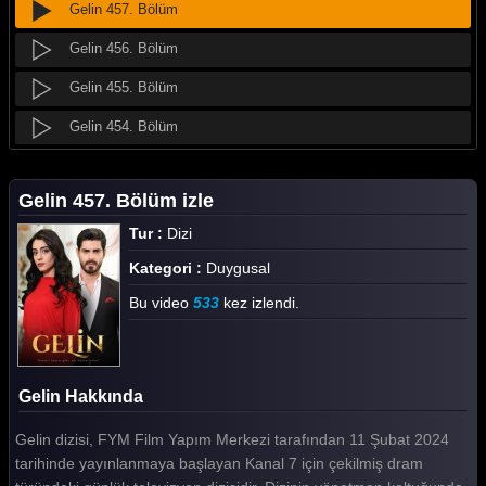
Gelin 457. Bölüm
Gelin 456. Bölüm
Gelin 455. Bölüm
Gelin 454. Bölüm
Gelin 453. Bölüm
Gelin 457. Bölüm izle
Gelin 452. Bölüm
Tur :
Dizi
Gelin 451. Bölüm
Kategori :
Duygusal
Gelin 450. Bölüm
Bu video
533
kez izlendi.
Gelin 449. Bölüm
Gelin 448. Bölüm
Gelin Hakkında
Gelin 447. Bölüm
Gelin dizisi, FYM Film Yapım Merkezi tarafından 11 Şubat 2024
Gelin 446. Bölüm
tarihinde yayınlanmaya başlayan Kanal 7 için çekilmiş dram
Gelin 445. Bölüm