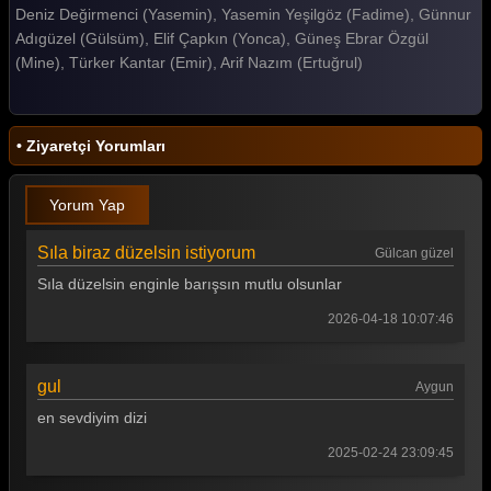
Deniz Değirmenci (Yasemin), Yasemin Yeşilgöz (Fadime), Günnur
Gelin 419. Bölüm
Adıgüzel (Gülsüm), Elif Çapkın (Yonca), Güneş Ebrar Özgül
(Mine), Türker Kantar (Emir), Arif Nazım (Ertuğrul)
Gelin 418. Bölüm
Gelin 417. Bölüm
• Ziyaretçi Yorumları
Gelin 416. Bölüm
Gelin 415. Bölüm
Yorum Yap
Gelin 414. Bölüm
Sıla biraz düzelsin istiyorum
Gülcan güzel
Gelin 413. Bölüm
Sıla düzelsin enginle barışsın mutlu olsunlar
Gelin 412. Bölüm
2026-04-18 10:07:46
Gelin 411. Bölüm
gul
Aygun
Gelin 410. Bölüm
en sevdiyim dizi
Gelin 409. Bölüm
2025-02-24 23:09:45
Gelin 408. Bölüm