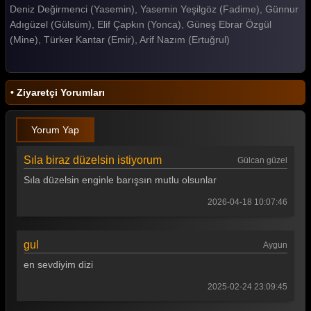
Deniz Değirmenci (Yasemin), Yasemin Yeşilgöz (Fadime), Günnur
Gelin 134. Bölüm
Adıgüzel (Gülsüm), Elif Çapkın (Yonca), Güneş Ebrar Özgül
(Mine), Türker Kantar (Emir), Arif Nazım (Ertuğrul)
Gelin 133. Bölüm
Gelin 132. Bölüm
• Ziyaretçi Yorumları
Gelin 131. Bölüm
Gelin 130. Bölüm
Yorum Yap
Gelin 129. Bölüm
Sıla biraz düzelsin istiyorum
Gülcan güzel
Gelin 128. Bölüm
Sıla düzelsin enginle barışsın mutlu olsunlar
Gelin 127. Bölüm
2026-04-18 10:07:46
Gelin 126. Bölüm
gul
Aygun
Gelin 125. Bölüm
en sevdiyim dizi
Gelin 124. Bölüm
2025-02-24 23:09:45
Gelin 123. Bölüm