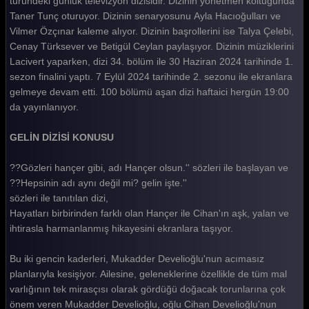
türündeki günlük televizyon dizisidir. Dizinin yönetmen koltuğunda
Taner Tunç oturuyor. Dizinin senaryosunu Ayla Hacıoğulları ve
Gelin 159. Bölüm
Vilmer Özçınar kaleme alıyor. Dizinin başrollerini ise Talya Çelebi,
Gelin 158. Bölüm
Cenay Türksever ve Betigül Ceylan paylaşıyor. Dizinin müziklerini
Lacivert yaparken, dizi 34. bölüm ile 30 Haziran 2024 tarihinde 1.
Gelin 157. Bölüm
sezon finalini yaptı. 7 Eylül 2024 tarihinde 2. sezonu ile ekranlara
gelmeye devam etti. 100 bölümü aşan dizi haftaici hergün 19:00
Gelin 156. Bölüm
da yayınlanıyor.
Gelin 155. Bölüm
GELİN DİZİSİ KONUSU
Gelin 154. Bölüm
??Gözleri hançer gibi, adı Hançer olsun.'' sözleri ile başlayan ve
Gelin 153. Bölüm
??Hepsinin adı aynı değil mi? gelin işte.''
Gelin 152. Bölüm
sözleri ile tanıtılan dizi,
Hayatları birbirinden farklı olan Hançer ile Cihan'ın aşk, yalan ve
Gelin 151. Bölüm
ihtirasla harmanlanmış hikayesini ekranlara taşıyor.
Gelin 150. Bölüm
Bu iki gencin kaderleri, Mukadder Develioğlu'nun acımasız
Gelin 149. Bölüm
planlarıyla kesişiyor. Ailesine, geleneklerine özellikle de tüm mal
varlığının tek mirasçısı olarak gördüğü doğacak torunlarına çok
Gelin 148. Bölüm
önem veren Mukadder Develioğlu, oğlu Cihan Develioğlu'nun