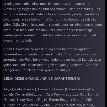
Gelin 147. Bölüm
erkek çocuk sahibi olabilmesi için acımasız bir oyun oynar.
Cihan'ın eşi Beyza'dan oğlunu boşamasını ister, ona bulduğu bir
Gelin 146. Bölüm
kızdan bir erkek evlat sahibi olup sonrasında yeniden kendisi ile
evleneceğinin sözünü verir. Diğer tarafa da benzer bir teklif ile
Gelin 145. Bölüm
gider. Oğlu Cihan ile evlenip bir erkek çocukları olmasının sözünü
Gelin 144. Bölüm
ister. Fakir bir ailenin masum kızı Hançer, abisinin hastalığı
nedeniyle Mukadder'in bu teklifini kabul eder ve kendini büyük bir
Gelin 143. Bölüm
oyunun içinde bulur.
Gelin 142. Bölüm
Cihan Develioğlu ise ailesinin soyadını taşımanın ağırlığını
hissederken bir yandan da kendi mutluluğu için savaş vermek
Gelin 141. Bölüm
zorunda kalır. Peki, büyük yalanlarla kurulan bu evlilikte aşk galip
Gelin 140. Bölüm
gelebilecek mi? Aşkın tüm engelleri aşacağına inanan Cihan ile
Hançer in sürprizlerle dolu öyküsü anlatılıyor.
Gelin 139. Bölüm
GELİN DİZİSİ OYUNCULARI VE KARAKTERLERİ
Gelin 138. Bölüm
Talya Çelebi (Hançer), Cenay Türksever (Cihan Develioğlu),
Gelin 137. Bölüm
Betigül Ceylan (Mukadder), Çisel Kuşkan (Beyza), Sidal Damar
Gelin 136. Bölüm
(Sinem), Kutay Şahin (Engin), Ekrem Bozgül (Nusret), Yiğit
Türkyıldırır, Can Tarakçı (Cemil), Ceren Yüksekkaya (Derya),
Gelin 135. Bölüm