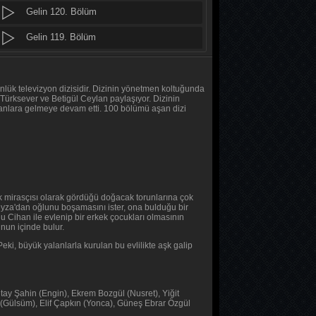
Gelin 120. Bölüm
Daha 17
10. Bölüm
Gelin 119. Bölüm
Gelin 118. Bölüm
Her Şey Mümkün
2. Bölüm
Gelin 117. Bölüm
lük televizyon dizisidir. Dizinin yönetmen koltuğunda
 Türksever ve Betigül Ceylan paylaşıyor. Dizinin
ekranlara gelmeye devam etti. 100 bölümü aşan dizi
Her Şey Mümkün
Gelin 116. Bölüm
1. Bölüm
Gelin 115. Bölüm
Baş Başa
Gelin 114. Bölüm
2. Bölüm
Gelin 113. Bölüm
tek mirasçısı olarak gördüğü doğacak torunlarına çok
eyza'dan oğlunu boşamasını ister, ona bulduğu bir
Baş Başa
Gelin 112. Bölüm
lu Cihan ile evlenip bir erkek çocukları olmasının
1. Bölüm
unun içinde bulur.
Gelin 111. Bölüm
ki, büyük yalanlarla kurulan bu evlilikte aşk galip
MasterChef Türkiye 2026
Gelin 110. Bölüm
45. Bölüm
Gelin 109. Bölüm
ay Şahin (Engin), Ekrem Bozgül (Nusret), Yiğit
 (Gülsüm), Elif Çapkın (Yonca), Güneş Ebrar Özgül
Sıfır Bir 4 Sezon