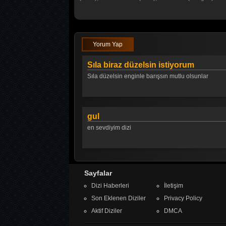
Yorum Yap
Sıla biraz düzelsin istiyorum
Sıla düzelsin enginle barışsın mutlu olsunlar
gul
en sevdiyim dizi
Sayfalar
Dizi Haberleri
İletişim
Son Eklenen Diziler
Privacy Policy
Aktif Diziler
DMCA