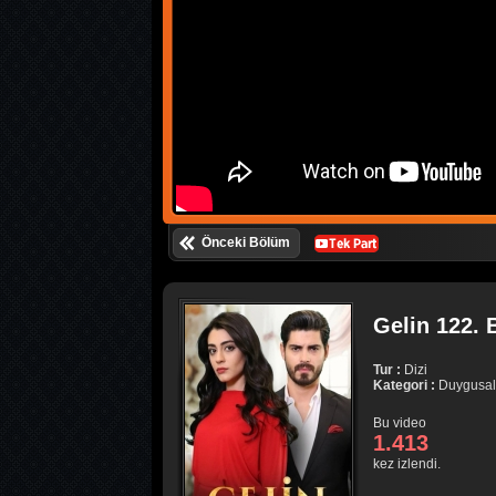
Önceki Bölüm
Gelin 122. 
Tur :
Dizi
Kategori :
Duygusal
Bu video
1.413
kez izlendi.