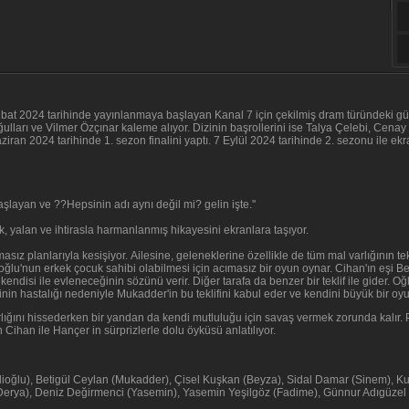
ubat 2024 tarihinde yayınlanmaya başlayan Kanal 7 için çekilmiş dram türündeki gün
lları ve Vilmer Özçınar kaleme alıyor. Dizinin başrollerini ise Talya Çelebi, Cenay
aziran 2024 tarihinde 1. sezon finalini yaptı. 7 Eylül 2024 tarihinde 2. sezonu ile 
başlayan ve ??Hepsinin adı aynı değil mi? gelin işte.''
şk, yalan ve ihtirasla harmanlanmış hikayesini ekranlara taşıyor.
sız planlarıyla kesişiyor. Ailesine, geleneklerine özellikle de tüm mal varlığının 
u'nun erkek çocuk sahibi olabilmesi için acımasız bir oyun oynar. Cihan'ın eşi B
endisi ile evleneceğinin sözünü verir. Diğer tarafa da benzer bir teklif ile gider. Oğ
inin hastalığı nedeniyle Mukadder'in bu teklifini kabul eder ve kendini büyük bir oy
lığını hissederken bir yandan da kendi mutluluğu için savaş vermek zorunda kalır. Pe
Cihan ile Hançer in sürprizlerle dolu öyküsü anlatılıyor.
oğlu), Betigül Ceylan (Mukadder), Çisel Kuşkan (Beyza), Sidal Damar (Sinem), Kut
 (Derya), Deniz Değirmenci (Yasemin), Yasemin Yeşilgöz (Fadime), Günnur Adıgüzel