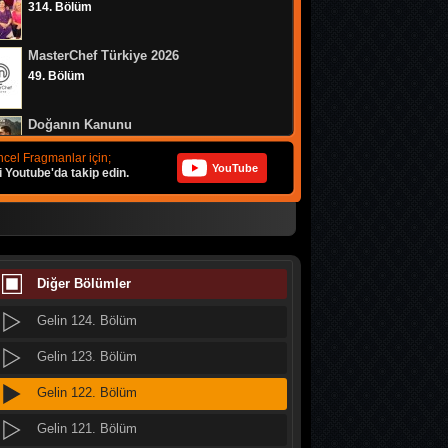
314. Bölüm
Gelin 132. Bölüm
MasterChef Türkiye 2026
Gelin 131. Bölüm
49. Bölüm
Gelin 130. Bölüm
Doğanın Kanunu
Gelin 129. Bölüm
9. Bölüm
cel Fragmanlar için;
YouTube
i Youtube'da takip edin.
Gelin 128. Bölüm
MasterChef Türkiye 2026
Gelin 127. Bölüm
48. Bölüm
Gelin 126. Bölüm
MasterChef Türkiye 2026
47. Bölüm
Diğer Bölümler
Gelin 125. Bölüm
Gelin 124. Bölüm
Altı Üstü İstanbul
8. Bölüm
Gelin 123. Bölüm
Gelin 122. Bölüm
MasterChef Türkiye 2026
46. Bölüm
Gelin 121. Bölüm