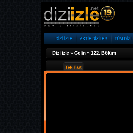
DİZİ İZLE
AKTİF DİZİLER
TÜM DİZİ
Dizi izle
»
Gelin
»
122. Bölüm
Tek Part