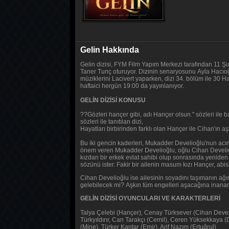
Gelin Hakkında
Gelin dizisi, FYM Film Yapım Merkezi tarafından 11 Ş
Taner Tunç oturuyor. Dizinin senaryosunu Ayla Hacıoğu
müziklerini Lacivert yaparken, dizi 34. bölüm ile 30 H
haftaici hergün 19:00 da yayınlanıyor.
GELİN DİZİSİ KONUSU
??Gözleri hançer gibi, adı Hançer olsun.'' sözleri ile 
sözleri ile tanıtılan dizi,
Hayatları birbirinden farklı olan Hançer ile Cihan'ın a
Bu iki gencin kaderleri, Mukadder Develioğlu'nun acıma
önem veren Mukadder Develioğlu, oğlu Cihan Develioğl
kızdan bir erkek evlat sahibi olup sonrasında yeniden k
sözünü ister. Fakir bir ailenin masum kızı Hançer, abis
Cihan Develioğlu ise ailesinin soyadını taşımanın ağır
gelebilecek mi? Aşkın tüm engelleri aşacağına inanan 
GELİN DİZİSİ OYUNCULARI VE KARAKTERLERİ
Talya Çelebi (Hançer), Cenay Türksever (Cihan Develi
Türkyıldırır, Can Tarakçı (Cemil), Ceren Yüksekkaya
(Mine), Türker Kantar (Emir), Arif Nazım (Ertuğrul)