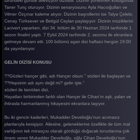
türündeki günlük televizyon dizisidir. Dizinin yönetmen koltuğunda
Taner Tunç oturuyor. Dizinin senaryosunu Ayla Hacıoğulları ve
Gelin 133. Bölüm
Vilmer Özçınar kaleme alıyor. Dizinin başrollerini ise Talya Çelebi,
Gelin 132. Bölüm
Cenay Türksever ve Betigül Ceylan paylaşıyor. Dizinin müziklerini
Lacivert yaparken, dizi 34. bölüm ile 30 Haziran 2024 tarihinde 1.
Gelin 131. Bölüm
sezon finalini yaptı. 7 Eylül 2024 tarihinde 2. sezonu ile ekranlara
gelmeye devam etti. 100 bölümü aşan dizi haftaici hergün 19:00
Gelin 130. Bölüm
da yayınlanıyor.
Gelin 129. Bölüm
GELİN DİZİSİ KONUSU
Gelin 128. Bölüm
??Gözleri hançer gibi, adı Hançer olsun.'' sözleri ile başlayan ve
Gelin 127. Bölüm
??Hepsinin adı aynı değil mi? gelin işte.''
Gelin 126. Bölüm
sözleri ile tanıtılan dizi,
Hayatları birbirinden farklı olan Hançer ile Cihan'ın aşk, yalan ve
Gelin 125. Bölüm
ihtirasla harmanlanmış hikayesini ekranlara taşıyor.
Gelin 124. Bölüm
Bu iki gencin kaderleri, Mukadder Develioğlu'nun acımasız
Gelin 123. Bölüm
planlarıyla kesişiyor. Ailesine, geleneklerine özellikle de tüm mal
varlığının tek mirasçısı olarak gördüğü doğacak torunlarına çok
Gelin 122. Bölüm
önem veren Mukadder Develioğlu, oğlu Cihan Develioğlu'nun