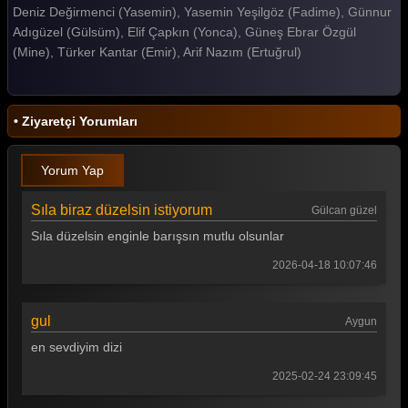
Deniz Değirmenci (Yasemin), Yasemin Yeşilgöz (Fadime), Günnur
Gelin 108. Bölüm
Adıgüzel (Gülsüm), Elif Çapkın (Yonca), Güneş Ebrar Özgül
(Mine), Türker Kantar (Emir), Arif Nazım (Ertuğrul)
Gelin 107. Bölüm
Gelin 106. Bölüm
• Ziyaretçi Yorumları
Gelin 105. Bölüm
Gelin 104. Bölüm
Yorum Yap
Gelin 103. Bölüm
Sıla biraz düzelsin istiyorum
Gülcan güzel
Gelin 102. Bölüm
Sıla düzelsin enginle barışsın mutlu olsunlar
Gelin 101. Bölüm
2026-04-18 10:07:46
Gelin 100. Bölüm
gul
Aygun
Gelin 99. Bölüm
en sevdiyim dizi
Gelin 98. Bölüm
2025-02-24 23:09:45
Gelin 97. Bölüm