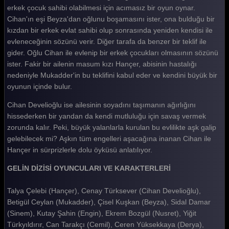
Gelin 121. Bölüm
erkek çocuk sahibi olabilmesi için acımasız bir oyun oynar.
Cihan'ın eşi Beyza'dan oğlunu boşamasını ister, ona bulduğu bir
Gelin 120. Bölüm
kızdan bir erkek evlat sahibi olup sonrasında yeniden kendisi ile
evleneceğinin sözünü verir. Diğer tarafa da benzer bir teklif ile
Gelin 119. Bölüm
gider. Oğlu Cihan ile evlenip bir erkek çocukları olmasının sözünü
Gelin 118. Bölüm
ister. Fakir bir ailenin masum kızı Hançer, abisinin hastalığı
nedeniyle Mukadder'in bu teklifini kabul eder ve kendini büyük bir
Gelin 117. Bölüm
oyunun içinde bulur.
Gelin 116. Bölüm
Cihan Develioğlu ise ailesinin soyadını taşımanın ağırlığını
hissederken bir yandan da kendi mutluluğu için savaş vermek
Gelin 115. Bölüm
zorunda kalır. Peki, büyük yalanlarla kurulan bu evlilikte aşk galip
Gelin 114. Bölüm
gelebilecek mi? Aşkın tüm engelleri aşacağına inanan Cihan ile
Hançer in sürprizlerle dolu öyküsü anlatılıyor.
Gelin 113. Bölüm
GELİN DİZİSİ OYUNCULARI VE KARAKTERLERİ
Gelin 112. Bölüm
Talya Çelebi (Hançer), Cenay Türksever (Cihan Develioğlu),
Gelin 111. Bölüm
Betigül Ceylan (Mukadder), Çisel Kuşkan (Beyza), Sidal Damar
Gelin 110. Bölüm
(Sinem), Kutay Şahin (Engin), Ekrem Bozgül (Nusret), Yiğit
Türkyıldırır, Can Tarakçı (Cemil), Ceren Yüksekkaya (Derya),
Gelin 109. Bölüm