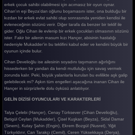
Gelin 272. Bölüm
erkek çocuk sahibi olabilmesi için acımasız bir oyun oynar.
Cihan'ın eşi Beyza'dan oğlunu boşamasını ister, ona bulduğu bir
Gelin 271. Bölüm
kızdan bir erkek evlat sahibi olup sonrasında yeniden kendisi ile
evleneceğinin sözünü verir. Diğer tarafa da benzer bir teklif ile
Gelin 270. Bölüm
gider. Oğlu Cihan ile evlenip bir erkek çocukları olmasının sözünü
Gelin 269. Bölüm
ister. Fakir bir ailenin masum kızı Hançer, abisinin hastalığı
nedeniyle Mukadder'in bu teklifini kabul eder ve kendini büyük bir
Gelin 268. Bölüm
oyunun içinde bulur.
Gelin 267. Bölüm
Cihan Develioğlu ise ailesinin soyadını taşımanın ağırlığını
hissederken bir yandan da kendi mutluluğu için savaş vermek
Gelin 266. Bölüm
zorunda kalır. Peki, büyük yalanlarla kurulan bu evlilikte aşk galip
Gelin 265. Bölüm
gelebilecek mi? Aşkın tüm engelleri aşacağına inanan Cihan ile
Hançer in sürprizlerle dolu öyküsü anlatılıyor.
Gelin 264. Bölüm
GELİN DİZİSİ OYUNCULARI VE KARAKTERLERİ
Gelin 263. Bölüm
Talya Çelebi (Hançer), Cenay Türksever (Cihan Develioğlu),
Gelin 262. Bölüm
Betigül Ceylan (Mukadder), Çisel Kuşkan (Beyza), Sidal Damar
Gelin 261. Bölüm
(Sinem), Kutay Şahin (Engin), Ekrem Bozgül (Nusret), Yiğit
Türkyıldırır, Can Tarakçı (Cemil), Ceren Yüksekkaya (Derya),
Gelin 260. Bölüm