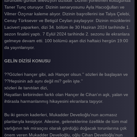
türündeki günlük televizyon dizisidir. Dizinin yönetmen koltuğunda
Taner Tunç oturuyor. Dizinin senaryosunu Ayla Hacıoğulları ve
Gelin 284. Bölüm
Vilmer Özçınar kaleme alıyor. Dizinin başrollerini ise Talya Çelebi,
Gelin 283. Bölüm
Cenay Türksever ve Betigül Ceylan paylaşıyor. Dizinin müziklerini
Lacivert yaparken, dizi 34. bölüm ile 30 Haziran 2024 tarihinde 1.
Gelin 282. Bölüm
sezon finalini yaptı. 7 Eylül 2024 tarihinde 2. sezonu ile ekranlara
gelmeye devam etti. 100 bölümü aşan dizi haftaici hergün 19:00
Gelin 281. Bölüm
da yayınlanıyor.
Gelin 280. Bölüm
GELİN DİZİSİ KONUSU
Gelin 279. Bölüm
??Gözleri hançer gibi, adı Hançer olsun.'' sözleri ile başlayan ve
Gelin 278. Bölüm
??Hepsinin adı aynı değil mi? gelin işte.''
Gelin 277. Bölüm
sözleri ile tanıtılan dizi,
Hayatları birbirinden farklı olan Hançer ile Cihan'ın aşk, yalan ve
Gelin 276. Bölüm
ihtirasla harmanlanmış hikayesini ekranlara taşıyor.
Gelin 275. Bölüm
Bu iki gencin kaderleri, Mukadder Develioğlu'nun acımasız
Gelin 274. Bölüm
planlarıyla kesişiyor. Ailesine, geleneklerine özellikle de tüm mal
varlığının tek mirasçısı olarak gördüğü doğacak torunlarına çok
Gelin 273. Bölüm
önem veren Mukadder Develioğlu, oğlu Cihan Develioğlu'nun