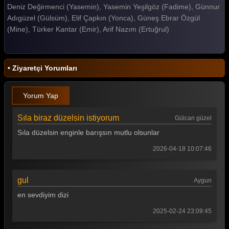
Deniz Değirmenci (Yasemin), Yasemin Yeşilgöz (Fadime), Günnur
Gelin 259. Bölüm
Adıgüzel (Gülsüm), Elif Çapkın (Yonca), Güneş Ebrar Özgül
(Mine), Türker Kantar (Emir), Arif Nazım (Ertuğrul)
Gelin 258. Bölüm
Gelin 257. Bölüm
• Ziyaretçi Yorumları
Gelin 256. Bölüm
Gelin 255. Bölüm
Yorum Yap
Gelin 254. Bölüm
Sıla biraz düzelsin istiyorum
Gülcan güzel
Gelin 253. Bölüm
Sıla düzelsin enginle barışsın mutlu olsunlar
Gelin 252. Bölüm
2026-04-18 10:07:46
Gelin 251. Bölüm
gul
Aygun
Gelin 250. Bölüm
en sevdiyim dizi
Gelin 249. Bölüm
2025-02-24 23:09:45
Gelin 248. Bölüm