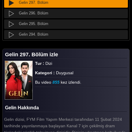
Gelin 297. Bölüm
Gelin 296. Bölüm
Gelin 295. Bölüm
Gelin 294. Bölüm
Gelin 293. Bölüm
Gelin 297. Bölüm izle
Gelin 292. Bölüm
Tur :
Dizi
Gelin 291. Bölüm
Kategori :
Duygusal
Gelin 290. Bölüm
Bu video
855
kez izlendi.
Gelin 289. Bölüm
Gelin 288. Bölüm
Gelin Hakkında
Gelin 287. Bölüm
Gelin dizisi, FYM Film Yapım Merkezi tarafından 11 Şubat 2024
Gelin 286. Bölüm
tarihinde yayınlanmaya başlayan Kanal 7 için çekilmiş dram
Gelin 285. Bölüm